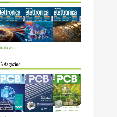
icola web
CB Magazine