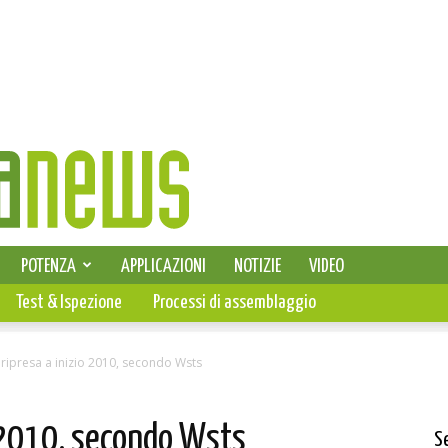
SELEZIONE DI ELETTRONICA
POTENZA
APPLICAZIONI
NOTIZIE
VIDEO
PCB
Test & Ispezione
Processi di assemblaggio
 ripresa a inizio 2010, secondo Wsts
o 2010, secondo Wsts
S