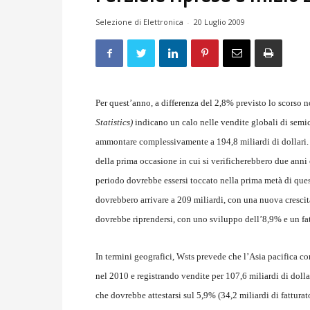
Selezione di Elettronica
-
20 Luglio 2009
Per quest’anno, a differenza del 2,8% previsto lo scorso n
Statistics)
indicano un calo nelle vendite globali di semi
ammontare complessivamente a 194,8 miliardi di dollari. Da
della prima occasione in cui si verificherebbero due anni 
periodo dovrebbe essersi toccato nella prima metà di que
dovrebbero arrivare a 209 miliardi, con una nuova crescita
dovrebbe riprendersi, con uno sviluppo dell’8,9% e un fat
In termini geografici, Wsts prevede che l’Asia pacifica co
nel 2010 e registrando vendite per 107,6 miliardi di doll
che dovrebbe attestarsi sul 5,9% (34,2 miliardi di fattur