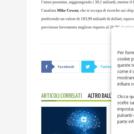
l’anno prossimo, raggiungendo i 30,1 miliardi, mentre il 
l’analista
Mike Cowan
, che si occupa di ricerche sui chip
predicendo un valore di 183,99 miliardi di dollari, equiva
previsione lievemente migliore rispetto al 26,8% ipotizza
Per forni
cookie p
queste t
Facebook
Twitter
come il 
mostrare
influire
ARTICOLI CORRELATI
ALTRO DALL'AUTORE
Clicca q
scelte s
impostaz
pulsanti
parte in