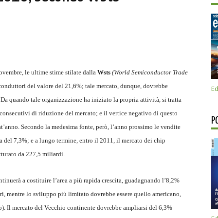
ovembre, le ultime stime stilate dalla
Wsts
(World Semiconductor Trade
conduttori del valore del 21,6%; tale mercato, dunque, dovrebbe
Ed
 quando tale organizzazione ha iniziato la propria attività, si tratta
consecutivi di riduzione del mercato; e il vertice negativo di questo
P
st’anno. Secondo la medesima fonte, però, l’anno prossimo le vendite
 del 7,3%; e a lungo termine, entro il 2011, il mercato dei chip
turato da 227,5 miliardi.
ntinuerà a costituire l’area a più rapida crescita, guadagnando l’8,2%
ari, mentre lo sviluppo più limitato dovrebbe essere quello americano,
ato). Il mercato del Vecchio continente dovrebbe ampliarsi del 6,3%