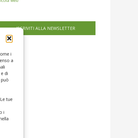
icola web
ISCRIVITI ALLA NEWSLETTER
 come i
senso a
ali
e di
o può
 Le tue
o i
nella