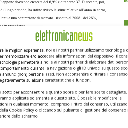
Ed
Giappone dovrebbe crescere del 6,9% e ottenerne 37. Di recente, poi,
 di lungo periodo, ha infine rivisto le stime relative all’anno in corso,
lenti a una contrazione di mercato - rispetto al 2008 - del 26%,
ta in precedenza.
re le migliori esperienze, noi e i nostri partner utilizziamo tecnologie
er memorizzare e/o accedere alle informazioni del dispositivo. Il con
ecnologie permetterà a noi e ai nostri partner di elaborare dati person
Linkedin
Pinterest
comportamento durante la navigazione o gli ID univoci su questo sito 
 annunci (non) personalizzati. Non acconsentire o ritirare il consens
 negativamente su alcune caratteristiche e funzioni.
ui sotto per acconsentire a quanto sopra o per fare scelte dettagliate.
aranno applicate solamente a questo sito. È possibile modificare le
ioni in qualsiasi momento, compreso il ritiro del consenso, utilizzand
 della Cookie Policy o cliccando sul pulsante di gestione del consenso 
feriore dello schermo.