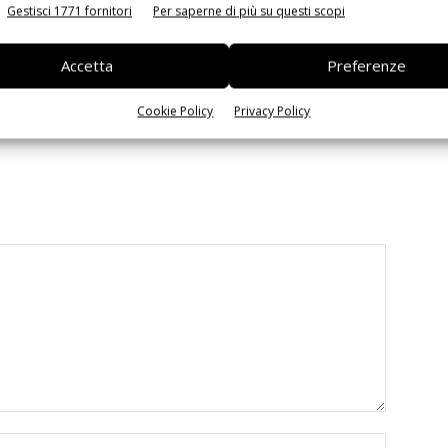
Gestisci 1771 fornitori
Per saperne di più su questi scopi
Accetta
Preferenze
 la sfida passa da
Siemens e NVIDIA insieme sull’IA
 interoperabilità
agentica per l’EDA
Cookie Policy
Privacy Policy