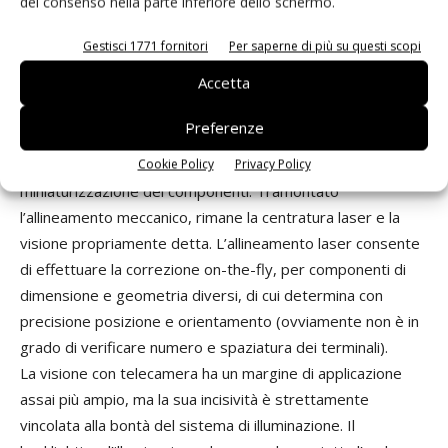
del consenso nella parte inferiore dello schermo.
velocizzare la movimentazione della scheda, mentre la
disponibilità di un elevato numero di nozzle conferisce
Gestisci 1771 fornitori
Per saperne di più su questi scopi
flessibilità di montaggio; molte volte sono disponibili, per
Accetta
particolari package, dei nozzle custom. La capacità di
montare i vari package con un alto grado di accuratezza
Preferenze
dipende poi dalla bontà del sistema di visione, che deve
Cookie Policy
Privacy Policy
ovviamente evolvere nelle prestazioni di pari passo con la
miniaturizzazione dei componenti. Tramontato
l’allineamento meccanico, rimane la centratura laser e la
visione propriamente detta. L’allineamento laser consente
di effettuare la correzione on-the-fly, per componenti di
dimensione e geometria diversi, di cui determina con
precisione posizione e orientamento (ovviamente non è in
grado di verificare numero e spaziatura dei terminali).
La visione con telecamera ha un margine di applicazione
assai più ampio, ma la sua incisività è strettamente
vincolata alla bontà del sistema di illuminazione. Il