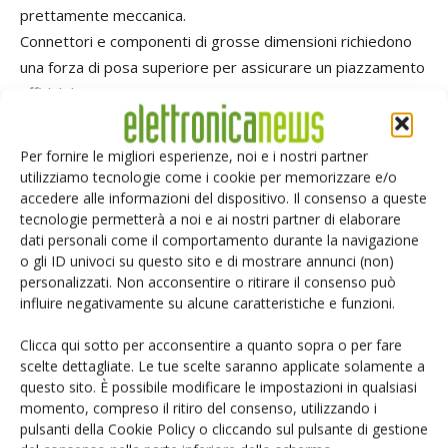
prettamente meccanica.
Connettori e componenti di grosse dimensioni richiedono
una forza di posa superiore per assicurare un piazzamento
affidabile.
Durante il ciclo di prelievo viene verificata l’altezza di
prelievo, la presenza del componente nell’alveolo del reel
Per fornire le migliori esperienze, noi e i nostri partner
e, se è il caso, viene corretta automaticamente la
utilizziamo tecnologie come i cookie per memorizzare e/o
coordinata di pick up.
accedere alle informazioni del dispositivo. Il consenso a queste
tecnologie permetterà a noi e ai nostri partner di elaborare
dati personali come il comportamento durante la navigazione
Handling e visione
o gli ID univoci su questo sito e di mostrare annunci (non)
Indipendentemente dal tipo di testa utilizzato (revolver,
personalizzati. Non acconsentire o ritirare il consenso può
teste multiple o singola testa a più nozzle), la tendenza
influire negativamente su alcune caratteristiche e funzioni.
generalizzata è stata quella di mantenere in posizione fissa
Clicca qui sotto per acconsentire a quanto sopra o per fare
il PCB, per evitare che movimenti repentini ad alta velocità
scelte dettagliate. Le tue scelte saranno applicate solamente a
facessero scivolare sopra i depositi serigrafici i
questo sito. È possibile modificare le impostazioni in qualsiasi
componenti già posizionati. La suddivisione in tre moduli
momento, compreso il ritiro del consenso, utilizzando i
pulsanti della Cookie Policy o cliccando sul pulsante di gestione
del convogliatore all’interno del sistema consente di