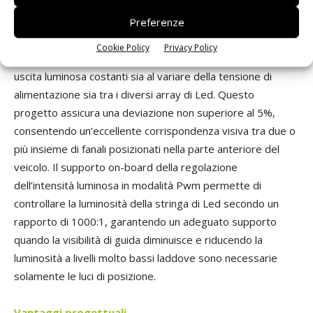
accuratezza per quel che riguarda la corrente in ciascuna
delle tre modalità. L’accuratezza della corrente è un fattore
Preferenze
di estrema importanza per assicurare che il pilotaggio dei
Cookie Policy
Privacy Policy
Led avvenga in modo da fornire un colore e un livello di
uscita luminosa costanti sia al variare della tensione di
alimentazione sia tra i diversi array di Led. Questo
progetto assicura una deviazione non superiore al 5%,
consentendo un’eccellente corrispondenza visiva tra due o
più insieme di fanali posizionati nella parte anteriore del
veicolo. Il supporto on-board della regolazione
dell’intensità luminosa in modalità Pwm permette di
controllare la luminosità della stringa di Led secondo un
rapporto di 1000:1, garantendo un adeguato supporto
quando la visibilità di guida diminuisce e riducendo la
luminosità a livelli molto bassi laddove sono necessarie
solamente le luci di posizione.
Vantaggi progettuali