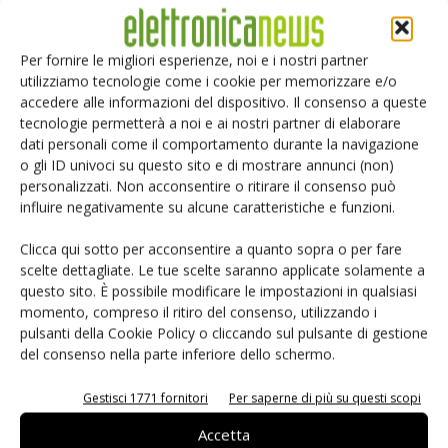
controllore
ZXLD1371Q
di
Diodes
, permette di operare in
tre diverse modalità: buck, boost o buck-boost.
Per fornire le migliori esperienze, noi e i nostri partner
Quest’ultima modalità permette di rispondere in maniera
utilizziamo tecnologie come i cookie per memorizzare e/o
efficace alle variazioni dell’alimentazione che oscillano
accedere alle informazioni del dispositivo. Il consenso a queste
attorno al valore di tensione richiesto per il pilotaggio della
tecnologie permetterà a noi e ai nostri partner di elaborare
stringa di Led. Una frequenza di commutazione di 400 kHz
dati personali come il comportamento durante la navigazione
o gli ID univoci su questo sito e di mostrare annunci (non)
assicura un’elevata efficienza nella regolazione della
personalizzati. Non acconsentire o ritirare il consenso può
tensione. Se si varia la disposizione dei componenti di
influire negativamente su alcune caratteristiche e funzioni.
supporto, come ad esempio i resistori di rilevamento, il
controllore commuta tra le differenti modalità di controllo
Clicca qui sotto per acconsentire a quanto sopra o per fare
scelte dettagliate. Le tue scelte saranno applicate solamente a
della potenza. Per semplificare la fase di progetto,
questo sito. È possibile modificare le impostazioni in qualsiasi
un’applicazione di calcolo disponibile sul web permette di
momento, compreso il ritiro del consenso, utilizzando i
eseguire la selezione dei componenti in maniera
pulsanti della Cookie Policy o cliccando sul pulsante di gestione
completamente automatizzata, contribuendo in tal modo
del consenso nella parte inferiore dello schermo.
ad accelerare le fasi di sviluppo e di prototipazione. Il
Gestisci 1771 fornitori
Per saperne di più su questi scopi
dispositivo in questione adotta un algoritmo di controllo
isteretico modificato in modo da garantire un’elevata
Accetta