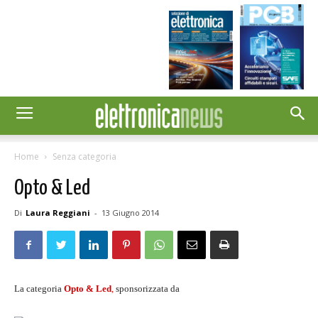
Home
Senza categoria
Opto & Led
Di
Laura Reggiani
-
13 Giugno 2014
La categoria
Opto & Led
,
sponsorizzata da