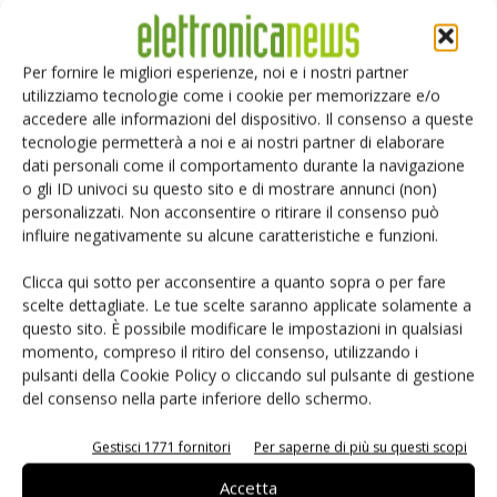
Per fornire le migliori esperienze, noi e i nostri partner
utilizziamo tecnologie come i cookie per memorizzare e/o
accedere alle informazioni del dispositivo. Il consenso a queste
tecnologie permetterà a noi e ai nostri partner di elaborare
dati personali come il comportamento durante la navigazione
o gli ID univoci su questo sito e di mostrare annunci (non)
personalizzati. Non acconsentire o ritirare il consenso può
influire negativamente su alcune caratteristiche e funzioni.
Clicca qui sotto per acconsentire a quanto sopra o per fare
Salva il mio nome, email e sito web in questo browser per i
scelte dettagliate. Le tue scelte saranno applicate solamente a
prossimi commenti.
questo sito. È possibile modificare le impostazioni in qualsiasi
momento, compreso il ritiro del consenso, utilizzando i
pulsanti della Cookie Policy o cliccando sul pulsante di gestione
del consenso nella parte inferiore dello schermo.
Gestisci 1771 fornitori
Per saperne di più su questi scopi
Accetta