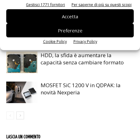
Gestisci 1771 fornitori
Per saperne di più su questi scopi
ARTICOLI CORRELATI
ALTRO DALL'AUTORE
Accetta
eGaN per convertitori DC-DC: EPC
Preferenze
accelera
Cookie Policy
Privacy Policy
HDD, la sfida è aumentare la
capacità senza cambiare formato
MOSFET SiC 1200 V in QDPAK: la
novità Nexperia
LASCIA UN COMMENTO