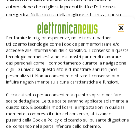
automazione che migliora la produttività e l’efficienza
energetica. Nella ricerca della migliore efficienza, queste
applicazioni beneficiano delle elevate prestazioni e
versatilità di montaggio della nuova serie LF xx10. Anche la
Per fornire le migliori esperienze, noi e i nostri partner
loro ampia gamma di temperature di funzionamento, da
utilizziamo tecnologie come i cookie per memorizzare e/o
-40 a +85°C, rende la serie LF xx10 adatta a qualsiasi
accedere alle informazioni del dispositivo. Il consenso a queste
applicazione industriale o di trazione. La serie LF xx10 di
tecnologie permetterà a noi e ai nostri partner di elaborare
trasduttori di corrente sono marchiati Ce e conformi agli
dati personali come il comportamento durante la navigazione
standard EN 50178 e EN 50155, e sono anch'essi coperti
o gli ID univoci su questo sito e di mostrare annunci (non)
personalizzati. Non acconsentire o ritirare il consenso può
da 5 anni di garanzia Lem.
influire negativamente su alcune caratteristiche e funzioni.
Clicca qui sotto per acconsentire a quanto sopra o per fare
scelte dettagliate. Le tue scelte saranno applicate solamente a
questo sito. È possibile modificare le impostazioni in qualsiasi
momento, compreso il ritiro del consenso, utilizzando i
Facebook
Twitter
pulsanti della Cookie Policy o cliccando sul pulsante di gestione
del consenso nella parte inferiore dello schermo.