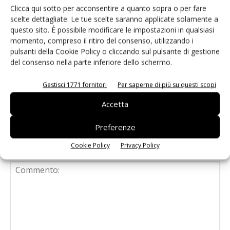
Clicca qui sotto per acconsentire a quanto sopra o per fare
Connettori scheda-scheda: il mercato
scelte dettagliate. Le tue scelte saranno applicate solamente a
raddoppierà entro il 2034
questo sito. È possibile modificare le impostazioni in qualsiasi
momento, compreso il ritiro del consenso, utilizzando i
pulsanti della Cookie Policy o cliccando sul pulsante di gestione
del consenso nella parte inferiore dello schermo.
LED: mondi di luce
Gestisci 1771 fornitori
Per saperne di più su questi scopi
Accetta
Preferenze
Cookie Policy
Privacy Policy
LASCIA UN COMMENTO