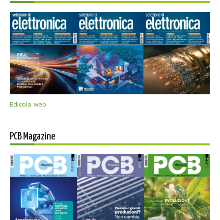
Edicola web
PCB Magazine