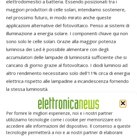
elettrodomestici a batteria. Essendo posizionati tra i
maggiori produttori di celle solari, intendiamo sostenere,
nel prossimo futuro, in modo mirato anche queste
applicazioni alternative del fotovoltaico. Penso ai sistemi di
illuminazione a energia solare. I componenti chiave qui non
sono solo le celle solari. Grazie alla maggior potenza
luminosa dei Led è possibile alimentare con degli
accumulatori delle lampade di luminosità sufficiente che si
caricano di giorno grazie al fotovoltaico. I diodi luminosi ad
altro rendimento necessitano solo dell'11% circa di energia
elettrica rispetto alle lampadine a incandescenza fornendo
la stessa luminosità.
Quindi puntate anche sullo sviluppo del mercato dei
Led?
Per fornire le migliori esperienze, noi e i nostri partner
utilizziamo tecnologie come i cookie per memorizzare e/o
Credo che quella dei Led sia una tra le più importanti
accedere alle informazioni del dispositivo. Il consenso a queste
innovazioni dell'elettronica e che il futuro in fatto di
tecnologie permetterà a noi e ai nostri partner di elaborare
tecnologia luminosa appartenga sicuramente ai Led. Per via