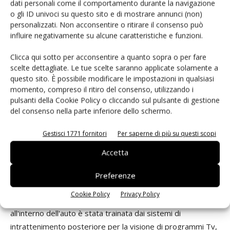
dati personali come il comportamento durante la navigazione
della loro sempre maggiore efficienza luminosa i Led
o gli ID univoci su questo sito e di mostrare annunci (non)
personalizzati. Non acconsentire o ritirare il consenso può
offrono un immenso potenziale per il risparmio energetico,
influire negativamente su alcune caratteristiche e funzioni.
fungendo sia da retroilluminazione per i display che da
fonte luminosa per l'illuminazione. Secondo i nostri studi, la
Clicca qui sotto per acconsentire a quanto sopra o per fare
produzione di corrente elettrica annuale potrebbe essere
scelte dettagliate. Le tue scelte saranno applicate solamente a
questo sito. È possibile modificare le impostazioni in qualsiasi
ridotta di 14 centrali elettriche, con un risparmio di 34
momento, compreso il ritiro del consenso, utilizzando i
milioni di tonnellate di anidride carbonica, se gli 1,2 miliardi
pulsanti della Cookie Policy o cliccando sul pulsante di gestione
televisori a tubo catodico attualmente in funzione nel
del consenso nella parte inferiore dello schermo.
mondo fossero sostituiti da televisori a schermo piatto a
cristalli liquidi. Quello dell'illuminazione allo stato solido è
Gestisci 1771 fornitori
Per saperne di più su questi scopi
sicuramente un settore in forte espansione.
Accetta
Quanto siete coinvolti nelle applicazioni automotive e
Preferenze
come vedete il futuro del settore?
Cookie Policy
Privacy Policy
Fino ad oggi la crescita del mercato dei display Lcd
all'interno dell'auto è stata trainata dai sistemi di
intrattenimento posteriore per la visione di programmi Tv,