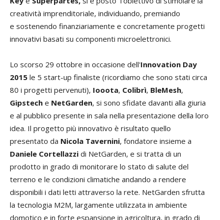
Key
e
Superpartes,
si è posto l’obiettivo di stimolare la
creatività imprenditoriale, individuando, premiando
e sostenendo finanziariamente e concretamente progetti
innovativi basati su componenti microelettronici.
Lo scorso 29 ottobre in occasione dell'
Innovation Day
2015
le 5 start-up finaliste (ricordiamo che sono stati circa
80 i progetti pervenuti),
Iooota
,
Colibrì
,
BleMesh
,
Gipstech
e
NetGarden
, si sono sfidate davanti alla giuria
e al pubblico presente in sala nella presentazione della loro
idea. Il progetto più innovativo è risultato quello
presentato da
Nicola Tavernini
, fondatore insieme a
Daniele Cortellazzi
di NetGarden, e si tratta di un
prodotto in grado di monitorare lo stato di salute del
terreno e le condizioni climatiche andando a rendere
disponibili i dati letti attraverso la rete. NetGarden sfrutta
la tecnologia M2M, largamente utilizzata in ambiente
domotico e in forte espansione in agricoltura, in grado di