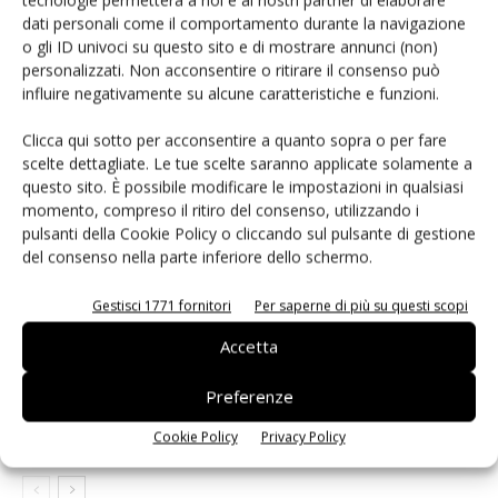
Facebook
Twitter
dati personali come il comportamento durante la navigazione
o gli ID univoci su questo sito e di mostrare annunci (non)
personalizzati. Non acconsentire o ritirare il consenso può
influire negativamente su alcune caratteristiche e funzioni.
ARTICOLI CORRELATI
ALTRO DALL'AUTORE
Clicca qui sotto per acconsentire a quanto sopra o per fare
scelte dettagliate. Le tue scelte saranno applicate solamente a
Ultimissime del 17 luglio – Hormuz,
questo sito. È possibile modificare le impostazioni in qualsiasi
Samsung e ASML: il de-risking dei
momento, compreso il ritiro del consenso, utilizzando i
chip
pulsanti della Cookie Policy o cliccando sul pulsante di gestione
del consenso nella parte inferiore dello schermo.
Le ultimissime del 28 maggio –
Huawei LogicFolding, TSMC e
Gestisci 1771 fornitori
Per saperne di più su questi scopi
mercati senza freni
Accetta
Modulo timing Microchip per 5G
Preferenze
Cookie Policy
Privacy Policy