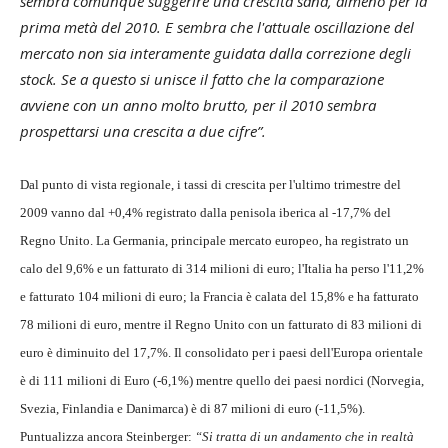
sembra comunque suggerire una crescita sana, almeno per la
prima metà del 2010. E sembra che l'attuale oscillazione del
mercato non sia interamente guidata dalla correzione degli
stock. Se a questo si unisce il fatto che la comparazione
avviene con un anno molto brutto, per il 2010 sembra
prospettarsi una crescita a due cifre”.
Dal punto di vista regionale, i tassi di crescita per l'ultimo trimestre del
2009 vanno dal +0,4% registrato dalla penisola iberica al -17,7% del
Regno Unito. La Germania, principale mercato europeo, ha registrato un
calo del 9,6% e un fatturato di 314 milioni di euro; l'Italia ha perso l'11,2%
e fatturato 104 milioni di euro; la Francia è calata del 15,8% e ha fatturato
78 milioni di euro, mentre il Regno Unito con un fatturato di 83 milioni di
euro è diminuito del 17,7%. Il consolidato per i paesi dell'Europa orientale
è di 111 milioni di Euro (-6,1%) mentre quello dei paesi nordici (Norvegia,
Svezia, Finlandia e Danimarca) è di 87 milioni di euro (-11,5%).
Puntualizza ancora Steinberger:
“Si tratta di un andamento che in realtà