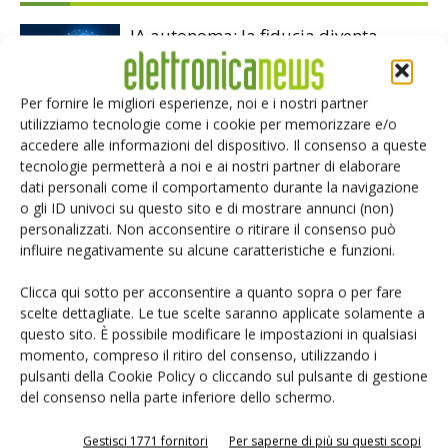
IA autonoma: la fiducia diventa
decisiva
Per fornire le migliori esperienze, noi e i nostri partner
utilizziamo tecnologie come i cookie per memorizzare e/o
Smart home: la sfida passa da
accedere alle informazioni del dispositivo. Il consenso a queste
sicurezza e interoperabilità
tecnologie permetterà a noi e ai nostri partner di elaborare
dati personali come il comportamento durante la navigazione
o gli ID univoci su questo sito e di mostrare annunci (non)
Siemens e NVIDIA insieme sull’IA
personalizzati. Non acconsentire o ritirare il consenso può
agentica per l’EDA
influire negativamente su alcune caratteristiche e funzioni.
Clicca qui sotto per acconsentire a quanto sopra o per fare
scelte dettagliate. Le tue scelte saranno applicate solamente a
questo sito. È possibile modificare le impostazioni in qualsiasi
momento, compreso il ritiro del consenso, utilizzando i
pulsanti della Cookie Policy o cliccando sul pulsante di gestione
LASCIA UN COMMENTO
del consenso nella parte inferiore dello schermo.
Gestisci 1771 fornitori
Per saperne di più su questi scopi