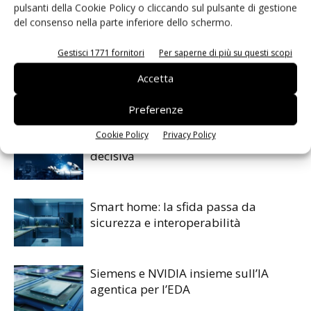
pulsanti della Cookie Policy o cliccando sul pulsante di gestione
del consenso nella parte inferiore dello schermo.
Facebook
Twitter
Gestisci 1771 fornitori
Per saperne di più su questi scopi
Accetta
ARTICOLI CORRELATI
ALTRO DALL'AUTORE
Preferenze
Cookie Policy
Privacy Policy
IA autonoma: la fiducia diventa
decisiva
Smart home: la sfida passa da
sicurezza e interoperabilità
Siemens e NVIDIA insieme sull’IA
agentica per l’EDA