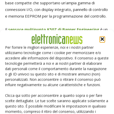
base compatte che supportano un'ampia gamma di
connessioni I/O, con display integrato, pannello di controllo
e memoria EEPROM per la programmazione del controllo.
Il
sensore multipunto K50Z di Banner Engineering
è un
sensore ottico autonomo che utilizza la tecnologia 3D
Time-of-Flight.
Per fornire le migliori esperienze, noi e i nostri partner
utilizziamo tecnologie come i cookie per memorizzare e/o
La
telecamera industriale con intelligenza artificiale
accedere alle informazioni del dispositivo. Il consenso a queste
ICAM-540 di Advantech
è una telecamera intelligente e
tecnologie permetterà a noi e ai nostri partner di elaborare
dati personali come il comportamento durante la navigazione
resistente, basata sul modulo NVIDIA Jetson Orin,
o gli ID univoci su questo sito e di mostrare annunci (non)
progettata per l'elaborazione e l'analisi delle immagini in
personalizzati. Non acconsentire o ritirare il consenso può
tempo reale in ambienti industriali.
influire negativamente su alcune caratteristiche e funzioni.
Clicca qui sotto per acconsentire a quanto sopra o per fare
TAG
Automazione industriale
industria 5.0
Mouser
scelte dettagliate. Le tue scelte saranno applicate solamente a
questo sito. È possibile modificare le impostazioni in qualsiasi
momento, compreso il ritiro del consenso, utilizzando i