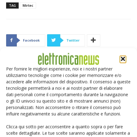
TAG
Mirtec
Facebook
Twitter
Per fornire le migliori esperienze, noi e i nostri partner
ARTICOLI CORRELATI
ALTRO DALL'AUTORE
utilizziamo tecnologie come i cookie per memorizzare e/o
accedere alle informazioni del dispositivo. Il consenso a queste
Protezioni reciproche programmate
tecnologie permetterà a noi e ai nostri partner di elaborare
dati personali come il comportamento durante la navigazione
o gli ID univoci su questo sito e di mostrare annunci (non)
personalizzati. Non acconsentire o ritirare il consenso può
influire negativamente su alcune caratteristiche e funzioni.
Italfimet apre il quarto stabilimento:
una sede dedicata all’elettronica per
Clicca qui sotto per acconsentire a quanto sopra o per fare
la galvanica
scelte dettagliate. Le tue scelte saranno applicate solamente a