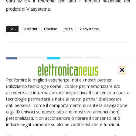
sarà IM-EX il referente per tutto il mercato nazionale dei
prodotti di Viasystems.
TAG
Fastprint
Fineline
IM-EX
Viasystems
Facebook
Twitter
Per fornire le migliori esperienze, noi e i nostri partner
utilizziamo tecnologie come i cookie per memorizzare e/o
accedere alle informazioni del dispositivo. Il consenso a queste
ARTICOLI CORRELATI
ALTRO DALL'AUTORE
tecnologie permetterà a noi e ai nostri partner di elaborare
dati personali come il comportamento durante la navigazione
Protezioni reciproche programmate
o gli ID univoci su questo sito e di mostrare annunci (non)
personalizzati. Non acconsentire o ritirare il consenso può
influire negativamente su alcune caratteristiche e funzioni.