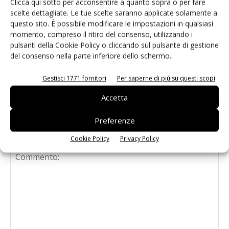
Italfimet apre il quarto stabilimento:
Clicca qui sotto per acconsentire a quanto sopra o per fare
scelte dettagliate. Le tue scelte saranno applicate solamente a
una sede dedicata all’elettronica per
questo sito. È possibile modificare le impostazioni in qualsiasi
la galvanica
momento, compreso il ritiro del consenso, utilizzando i
pulsanti della Cookie Policy o cliccando sul pulsante di gestione
Flussanti a base d’acqua per battere
del consenso nella parte inferiore dello schermo.
la crisi
Gestisci 1771 fornitori
Per saperne di più su questi scopi
Accetta
Preferenze
LASCIA UN COMMENTO
Cookie Policy
Privacy Policy