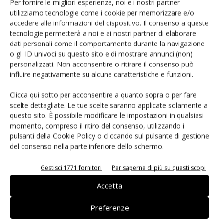
Per fornire le migliori esperienze, noi e i nostri partner
rinforzo-apprendimento per far avanzare la
utilizziamo tecnologie come i cookie per memorizzare e/o
caratterizzazione della piattaforma.
accedere alle informazioni del dispositivo. Il consenso a queste
tecnologie permetterà a noi e ai nostri partner di elaborare
dati personali come il comportamento durante la navigazione
"La ricerca e la partnership industriale di Mentor con la
o gli ID univoci su questo sito e di mostrare annunci (non)
STMicroelectronics ha stabilito un lungo e proficuo percorso
personalizzati. Non acconsentire o ritirare il consenso può
di collaborazione, che si traduce in progressi per gli
influire negativamente su alcune caratteristiche e funzioni.
strumenti di Mentor, che a loro volta forniscono un valore
Clicca qui sotto per acconsentire a quanto sopra o per fare
immediato alla STMicroelectronics e ad altri clienti",
ha detto
scelte dettagliate. Le tue scelte saranno applicate solamente a
Ravi Subramanian, Ph.D., senior vice president, IC
questo sito. È possibile modificare le impostazioni in qualsiasi
Verification Solutions for Mentor
.
"Mentor è lieta di
momento, compreso il ritiro del consenso, utilizzando i
pulsanti della Cookie Policy o cliccando sul pulsante di gestione
ampliare questa collaborazione di successo con il programma
del consenso nella parte inferiore dello schermo.
Nano 2022, e non vediamo l'ora di lavorare con la
STMicroelectronics per raggiungere i nostri obiettivi
Gestisci 1771 fornitori
Per saperne di più su questi scopi
reciproci".
Accetta
Preferenze