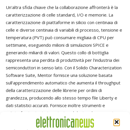
Un'altra sfida chiave che la collaborazione affronterà è la
caratterizzazione di celle standard, I/O e memorie. La
caratterizzazione di piattaforme in silicio con centinaia di
celle e diverse centinaia di variabili di processo, tensione e
temperatura (PVT) può consumare migliaia di CPU per
settimane, eseguendo milioni di simulazioni SPICE e
generando miliardi di valori. Questo collo di bottiglia
rappresenta una perdita di produttività per l'industria dei
semiconduttori in senso lato. Con il Solido Characterization
Software Suite, Mentor fornisce una soluzione basata
sull'apprendimento automatico che aumenta il throughput
della caratterizzazione delle librerie per ordini di
grandezza, producendo allo stesso tempo file Liberty e
dati statistici accurati. Fornisce inoltre strumenti e
un'interfaccia utente incentrata sul design che consentono
la verifica esaustiva dei file Liberty caratterizzati. Durante il
programma possono essere sviluppate nuove tecniche di