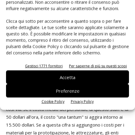
personalizzati. Non acconsentire o ritirare il consenso può
pochi centesimi, con uno spostamento del punto di
influire negativamente su alcune caratteristiche e funzioni.
crossover di un fattore pari almeno a cinque.
Clicca qui sotto per acconsentire a quanto sopra o per fare
scelte dettagliate. Le tue scelte saranno applicate solamente a
Un esempio concreto
questo sito. È possibile modificare le impostazioni in qualsiasi
momento, compreso il ritiro del consenso, utilizzando i
Un esempio concreto contribuirà a chiarire meglio questo
pulsanti della Cookie Policy o cliccando sul pulsante di gestione
del consenso nella parte inferiore dello schermo.
concetto. Si faccia l'ipotesi che il tempo necessario per
realizzare un progetto mediante componenti discreti sia
Gestisci 1771 fornitori
Per saperne di più su questi scopi
pari a 8 settimane/uomo. In questo conteggio sono inclusi i
Accetta
tempi richiesti dal progettista, dai tecnici di supporto,
dall'ufficio progetti, dagli specialisti che si occupano della
Preferenze
produzione, della componentistica, delle fasi di
qualificazione, delle problematiche Emc, della gestione e
Cookie Policy
Privacy Policy
così via. Se il costo medio del personale di questo staff è di
50 dollari all'ora, il costo "una tantum" si aggira intorno ai
15.500 dollari. Se a questa cifra si aggiungono i costi per i
materiali per la prototipazione, le attrezzature, gli enti