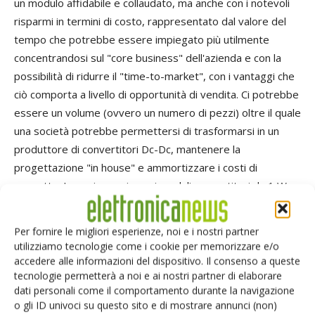
un modulo affidabile e collaudato, ma anche con i notevoli
risparmi in termini di costo, rappresentato dal valore del
tempo che potrebbe essere impiegato più utilmente
concentrandosi sul "core business" dell'azienda e con la
possibilità di ridurre il "time-to-market", con i vantaggi che
ciò comporta a livello di opportunità di vendita. Ci potrebbe
essere un volume (ovvero un numero di pezzi) oltre il quale
una società potrebbe permettersi di trasformarsi in un
produttore di convertitori Dc-Dc, mantenere la
progettazione "in house" e ammortizzare i costi di
progetto. In ogni caso, i nuovi moduli convertitori da 1 W
introdotti sul mercato hanno contribuito a far spostare il
punto di crossover (ovvero il punto oltre il quale diventa
Per fornire le migliori esperienze, noi e i nostri partner
conveniente produrre “in house” i convertitori). A un costo
utilizziamo tecnologie come i cookie per memorizzare e/o
decisamente più basso rispetto a quello dei prodotti
accedere alle informazioni del dispositivo. Il consenso a queste
tecnologie permetterà a noi e ai nostri partner di elaborare
equivalenti delle precedenti generazioni e a fronte di
dati personali come il comportamento durante la navigazione
prestazioni decisamente migliori, la differenza tra
o gli ID univoci su questo sito e di mostrare annunci (non)
acquistare o realizzare un convertitore può ridursi a soli