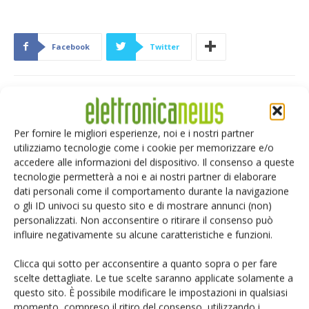
Facebook
Twitter
ARTICOLI CORRELATI
ALTRO DALL'AUTORE
Per fornire le migliori esperienze, noi e i nostri partner
Semiconduttori: boom di
utilizziamo tecnologie come i cookie per memorizzare e/o
accedere alle informazioni del dispositivo. Il consenso a queste
apparecchiature di metrologia e
tecnologie permetterà a noi e ai nostri partner di elaborare
ispezione
dati personali come il comportamento durante la navigazione
o gli ID univoci su questo sito e di mostrare annunci (non)
Assemblaggio componenti
personalizzati. Non acconsentire o ritirare il consenso può
elettronici: cresce mercato saldatura
influire negativamente su alcune caratteristiche e funzioni.
Clicca qui sotto per acconsentire a quanto sopra o per fare
scelte dettagliate. Le tue scelte saranno applicate solamente a
Protezioni reciproche programmate
questo sito. È possibile modificare le impostazioni in qualsiasi
momento, compreso il ritiro del consenso, utilizzando i