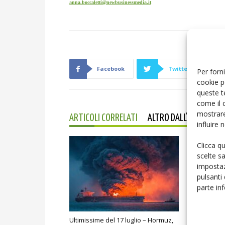
anna.boccaletti@
newbusinessmedia.it
Facebook
Twitter
Per forni
cookie p
queste t
come il 
mostrare
ARTICOLI CORRELATI
ALTRO DALL'AUTORE
influire
Clicca q
scelte s
impostaz
pulsanti
parte in
Ultimissime del 17 luglio – Hormuz,
Le ultimiss