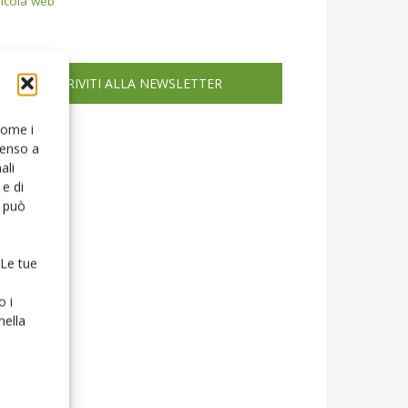
icola web
ISCRIVITI ALLA NEWSLETTER
 come i
senso a
ali
e di
o può
 Le tue
o i
nella