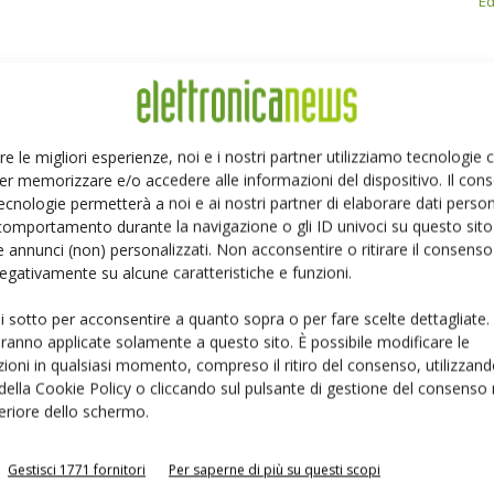
Ed
Linkedin
Pinterest
Email
re le migliori esperienze, noi e i nostri partner utilizziamo tecnologie
er memorizzare e/o accedere alle informazioni del dispositivo. Il con
ecnologie permetterà a noi e ai nostri partner di elaborare dati person
comportamento durante la navigazione o gli ID univoci su questo sito 
 annunci (non) personalizzati. Non acconsentire o ritirare il consens
 negativamente su alcune caratteristiche e funzioni.
ui sotto per acconsentire a quanto sopra o per fare scelte dettagliate.
aranno applicate solamente a questo sito. È possibile modificare le
ioni in qualsiasi momento, compreso il ritiro del consenso, utilizzand
 della Cookie Policy o cliccando sul pulsante di gestione del consenso 
feriore dello schermo.
Gestisci 1771 fornitori
Per saperne di più su questi scopi
ime del 28 maggio –
Modulo timing Microchip per 5G