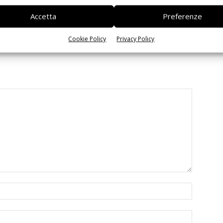
cFolding, TSMC e
za freni
Accetta
Preferenze
Cookie Policy
Privacy Policy