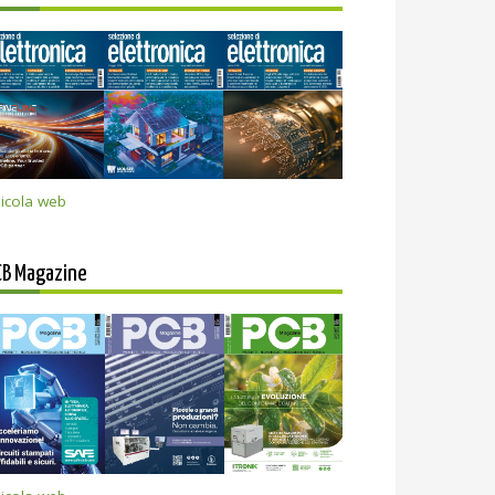
icola web
CB Magazine