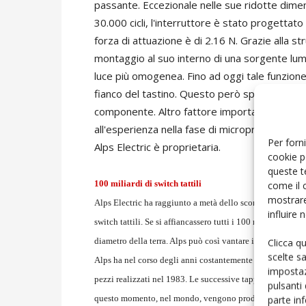
passante. Eccezionale nelle sue ridotte dimen
30.000 cicli, l'interruttore è stato progettat
forza di attuazione è di 2.16 N. Grazie alla 
montaggio al suo interno di una sorgente lumin
luce più omogenea. Fino ad oggi tale funzion
fianco del tastino. Questo però spesso provoc
componente. Altro fattore importante di questo
all'esperienza nella fase di microproduzione e
Per forni
Alps Electric è proprietaria.
cookie p
queste t
come il 
100 miliardi di switch tattili
mostrare
Alps Electric ha raggiunto a metà dello scorso settembre u
influire
switch tattili. Se si affiancassero tutti i 100 miliardi di p
Clicca q
diametro della terra. Alps può così vantare il più alto v
scelte s
Alps ha nel corso degli anni costantemente aumentato il v
impostaz
pezzi realizzati nel 1983. Le successive tappe sono state:
pulsanti
parte in
questo momento, nel mondo, vengono prodotte da Alps Electr