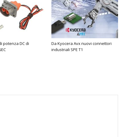
di potenza DC di
Da Kyocera Avx nuovi connettori
GEC
industriali SPE T1