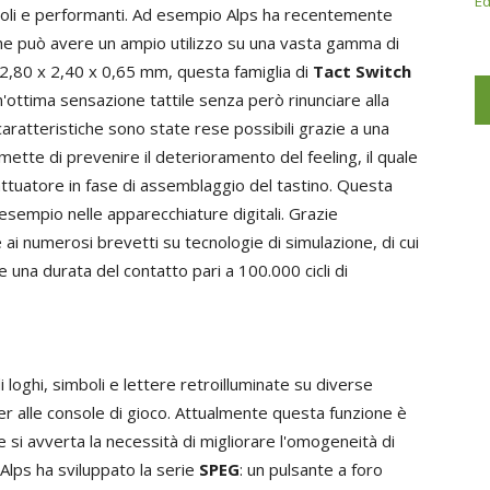
Ed
oli e performanti. Ad esempio Alps ha recentemente
che può avere un ampio utilizzo su una vasta gamma di
 2,80 x 2,40 x 0,65 mm, questa famiglia di
Tact Switch
n'ottima sensazione tattile senza però rinunciare alla
 caratteristiche sono state rese possibili grazie a una
mette di prevenire il deterioramento del feeling, il quale
attuatore in fase di assemblaggio del tastino. Questa
d esempio nelle apparecchiature digitali. Grazie
 ai numerosi brevetti su tecnologie di simulazione, di cui
e una durata del contatto pari a 100.000 cicli di
 loghi, simboli e lettere retroilluminate su diverse
er alle console di gioco. Attualmente questa funzione è
e si avverta la necessità di migliorare l'omogeneità di
 Alps ha sviluppato la serie
SPEG
: un pulsante a foro