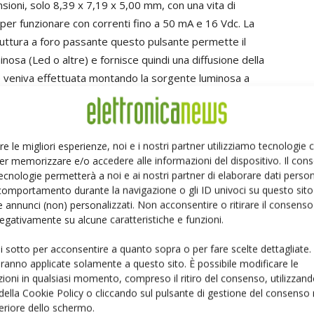
sioni, solo 8,39 x 7,19 x 5,00 mm, con una vita di
o per funzionare con correnti fino a 50 mA e 16 Vdc. La
struttura a foro passante questo pulsante permette il
osa (Led o altre) e fornisce quindi una diffusione della
e veniva effettuata montando la sorgente luminosa a
ava un disallineamento della luce rispetto al
 pulsante è il “soft feeling”, reso possibile grazie
 ai numerosi brevetti su tecnologie di simulazione, di cui
re le migliori esperienze, noi e i nostri partner utilizziamo tecnologie
er memorizzare e/o accedere alle informazioni del dispositivo. Il con
ecnologie permetterà a noi e ai nostri partner di elaborare dati person
comportamento durante la navigazione o gli ID univoci su questo sito 
 annunci (non) personalizzati. Non acconsentire o ritirare il consens
n importante traguardo: ha infatti prodotto un totale di 100 miliardi di
 negativamente su alcune caratteristiche e funzioni.
ulsanti prodotti si potrebbe coprire una distanza di circa 15 volte il
ui sotto per acconsentire a quanto sopra o per fare scelte dettagliate.
olume di produzione, con una quota di mercato che ha raggiunto il 40%.
aranno applicate solamente a questo sito. È possibile modificare le
olume di switch tattili prodotti, raggiungendo il primo miliardo di
ioni in qualsiasi momento, compreso il ritiro del consenso, utilizzand
 10 miliardi nel 1990, 20 miliardi nel 1994 e 50 miliardi nel 2004. In
 della Cookie Policy o cliccando sul pulsante di gestione del consenso 
feriore dello schermo.
ic oltre 70 differenti famiglie di switch tattili. Negli ultimi anni gli