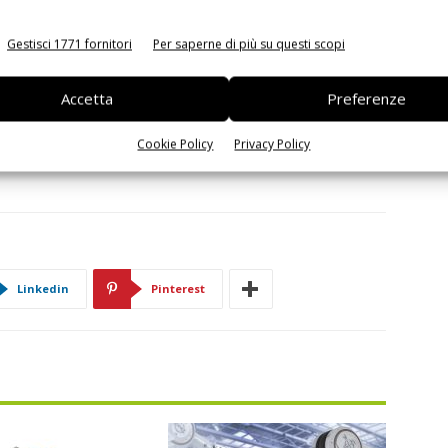
ivi: telefoni cellulari, camere digitali, sistemi di navigazione e sistemi
Gestisci 1771 fornitori
Per saperne di più su questi scopi
atici. Tra le caratteristiche uniche degli switch tattili va annoverata
unità stessa. Avendo accumulato una vasta esperienza in questo settore,
Accetta
Preferenze
io è disponibile sul mercato in termini di feeling. In aggiunta, sono stati
 risposta alle necessità di piccole dimensioni e leggerezza, altri invece
Cookie Policy
Privacy Policy
ncontrare la richiesta di prodotti a lunga durata.
Linkedin
Pinterest