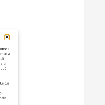
 come i
senso a
ali
e di
o può
 Le tue
o i
nella