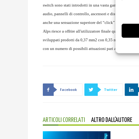
switch sono stati introdotti in una vasta gamma di disposit
audio, pannelli di controllo, ascensori e distributori autom
anche una sensazione superiore del “click” generata dall'
Alps riesce a offrire all'utilizzatore finale quanto di megl
sviluppati prodotti da 0,37 mm2 con 0,35 mm di altezza in
con un numero di possibili attuazioni pari a 500.000 per i
Facebook
Twitter
ARTICOLI CORRELATI
ALTRO DALL'AUTORE