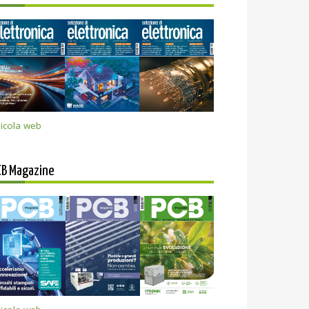
icola web
CB Magazine