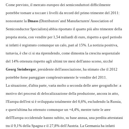
Come previsto, il mercato europeo dei semiconduttori difficilmente
potrebbe tornare a toccare i livelli da record del primo trimestre del 2011:
nonostante la
Dmass
(Distributors' and Manufacturers' Association of
Semiconductor Specialists) abbia riportato il quarto più alto trimestre della
propria storia, con vendite per 1,54 miliardi di euro, rispetto a quel periodo
si infatti è registrato comunque un calo, pari al 15%. La notizia positiva,
tuttavia, è che ci si sta riprendendo, come dimostra la crescita sequenziale
del 14% ottenuta rispetto agli ultimi tre mesi dell'anno scorso, sicché
Georg Steinberger
, presidente dell'associazione, ha stimato che il 2012
potrebbe forse pareggiare complessivamente le vendite del 2011.
La situazione, d'altra parte, varia molto a seconda delle aree geografiche: a
motivo dei processi di delocalizzazione della produzione, ancora in atto,
l'Europa dell'est si è sviluppata totalmente del 6,6%, escludendo la Russia,
e quest'ultima ha ottenuto comunque un +4,4%, mentre tutte le aree
dell'Europa occidentale hanno subito, su base annua, una perdita attestatasi
tra il 9,1% della Spagna e il 27,8% dell'Austria. La Germania ha infatti