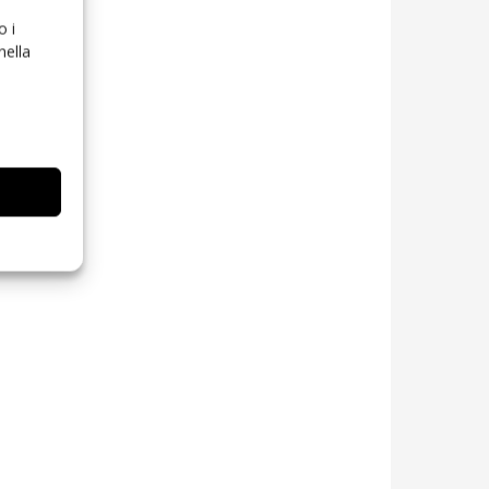
o i
nella