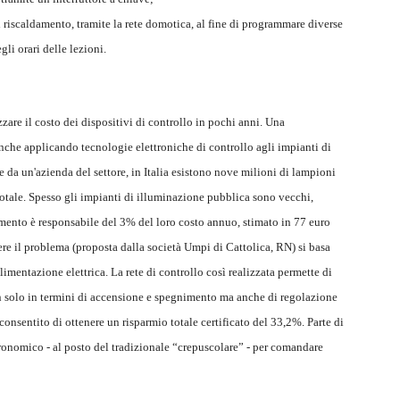
il riscaldamento, tramite la rete domotica, al fine di programmare diverse
li orari delle lezioni.
zare il costo dei dispositivi di controllo in pochi anni. Una
nche applicando tecnologie elettroniche di controllo agli impianti di
e da un'azienda del settore, in Italia esistono nove milioni di lampioni
otale. Spesso gli impianti di illuminazione pubblica sono vecchi,
samento è responsabile del 3% del loro costo annuo, stimato in 77 euro
vere il problema (proposta dalla società Umpi di Cattolica, RN) si basa
limentazione elettrica. La rete di controllo così realizzata permette di
 solo in termini di accensione e spegnimento ma anche di regolazione
consentito di ottenere un risparmio totale certificato del 33,2%. Parte di
tronomico - al posto del tradizionale “crepuscolare” - per comandare