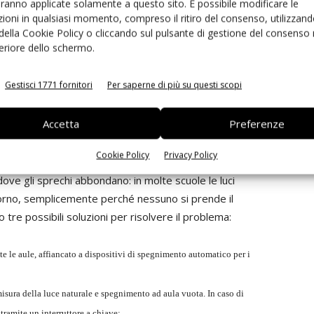
aranno applicate solamente a questo sito. È possibile modificare le
ioni in qualsiasi momento, compreso il ritiro del consenso, utilizzand
 della Cookie Policy o cliccando sul pulsante di gestione del consenso 
 tecnologie elettroniche per aumentare l'efficienza dei
feriore dello schermo.
rda la domotica. Spesso la promozione delle tecnologie
no l'aspetto del maggiore comfort per l'utilizzatore:
Gestisci 1771 fornitori
Per saperne di più su questi scopi
utomatismi che compiono operazioni programmate ecc. In
 elettrico può servire anche per ridurre gli sprechi di
Accetta
Preferenze
ci significativi.
tico è stato oggetto anche di uno studio condotto
Cookie Policy
Privacy Policy
Sviluppo Sostenibile di Modena. L'indagine ha preso in
 dove gli sprechi abbondano: in molte scuole le luci
orno, semplicemente perché nessuno si prende il
 tre possibili soluzioni per risolvere il problema:
e le aule, affiancato a dispositivi di spegnimento automatico per i
misura della luce naturale e spegnimento ad aula vuota. In caso di
tramite un interruttore a chiave;