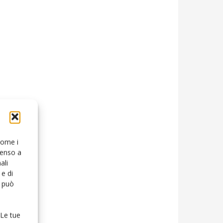
 come i
senso a
ali
e di
o può
 Le tue