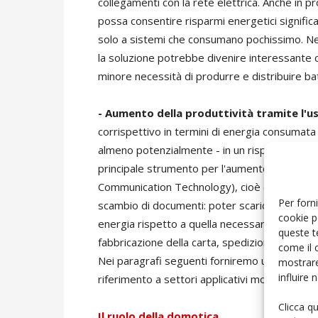
collegamenti con la rete elettrica. Anche in p
possa consentire risparmi energetici signific
solo a sistemi che consumano pochissimo. Nello
la soluzione potrebbe divenire interessante 
minore necessità di produrre e distribuire bat
- Aumento della produttività tramite l'uso
corrispettivo in termini di energia consumata 
almeno potenzialmente - in un risparmio energe
principale strumento per l'aumento della produ
Communication Technology), cioè da un'applica
Per forni
scambio di documenti: poter scaricare in poc
cookie p
energia rispetto a quella necessaria per il fu
queste t
fabbricazione della carta, spedizione postale 
come il 
Nei paragrafi seguenti forniremo una panorami
mostrare
influire
riferimento a settori applicativi molto diversi 
Clicca q
Il ruolo della domotica