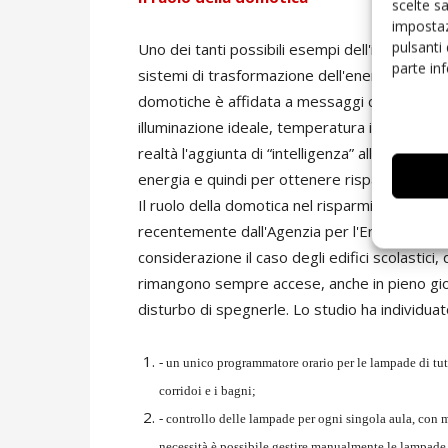
scelte s
impostaz
pulsanti
Uno dei tanti possibili esempi dell'impiego di
parte in
sistemi di trasformazione dell'energia rigua
domotiche è affidata a messaggi che enfatizza
illuminazione ideale, temperatura ideale, a
realtà l'aggiunta di “intelligenza” all'impianto
energia e quindi per ottenere risparmi economi
Il ruolo della domotica nel risparmio energe
recentemente dall'Agenzia per l'Energia e lo 
considerazione il caso degli edifici scolastici,
rimangono sempre accese, anche in pieno gi
disturbo di spegnerle. Lo studio ha individuato
- un unico programmatore orario per le lampade di tutt
corridoi e i bagni;
- controllo delle lampade per ogni singola aula, con 
necessità è possibile gestire manualmente le lampade 