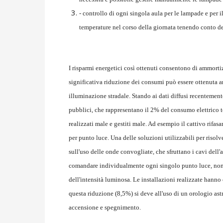
- controllo di ogni singola aula per le lampade e per 
temperature nel corso della giornata tenendo conto deg
I risparmi energetici così ottenuti consentono di ammortiz
significativa riduzione dei consumi può essere ottenuta a
illuminazione stradale. Stando ai dati diffusi recentement
pubblici, che rappresentano il 2% del consumo elettrico t
realizzati male e gestiti male. Ad esempio il cattivo rifa
per punto luce. Una delle soluzioni utilizzabili per risol
sull'uso delle onde convogliate, che sfruttano i cavi dell'a
comandare individualmente ogni singolo punto luce, non
dell'intensità luminosa. Le installazioni realizzate hanno 
questa riduzione (8,5%) si deve all'uso di un orologio as
accensione e spegnimento.