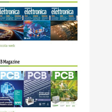
icola web
CB Magazine