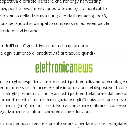
rospettiva è difficile pensare che l'energy harvesting
ativi, poiché ovviamente questa tecnologia è applicabile
 spirito della direttiva EuP (si veda il riquadro), però,
considerando il suo impatto complessivo: ad esempio, la
terie e cavi in rame.
 dell'Ict -
Ogni attività umana ha un proprio
e ogni aumento di produttività si traduce quindi -
tico. Da vari decenni a questa parte, in tutti i settori il
ttività è costituito dalla Ict (Information and
zione dell'elettronica. Basti pensare, ad esempio, allo
re le migliori esperienze, noi e i nostri partner utilizziamo tecnologie
hi secondi un file da Internet richiede certamente meno
er memorizzare e/o accedere alle informazioni del dispositivo. Il con
nzionamento della “filiera dei documenti cartacei”:
ecnologie permetterà a noi e ai nostri partner di elaborare dati person
tramite camion, smaltimento dei rifiuti ecc.
comportamento durante la navigazione o gli ID univoci su questo sito 
ca di esempi riguardanti gli aspetti sopra elencati, con
 annunci (non) personalizzati. Non acconsentire o ritirare il consens
 negativamente su alcune caratteristiche e funzioni.
tra loro.
ui sotto per acconsentire a quanto sopra o per fare scelte dettagliate.