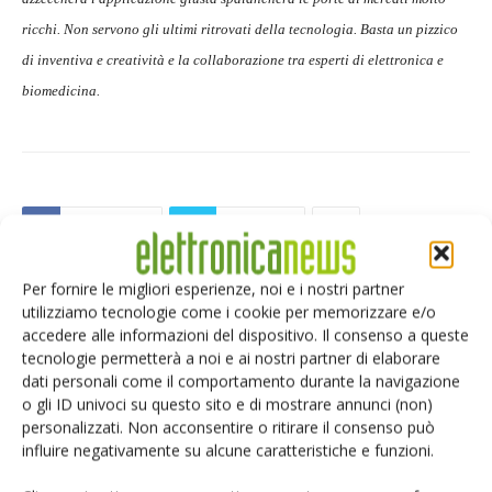
ricchi. Non servono gli ultimi ritrovati della tecnologia. Basta un pizzico
di inventiva e creatività e la collaborazione tra esperti di elettronica e
biomedicina.
Facebook
Twitter
Per fornire le migliori esperienze, noi e i nostri partner
utilizziamo tecnologie come i cookie per memorizzare e/o
accedere alle informazioni del dispositivo. Il consenso a queste
ARTICOLI CORRELATI
ALTRO DALL'AUTORE
tecnologie permetterà a noi e ai nostri partner di elaborare
dati personali come il comportamento durante la navigazione
L’evoluzione dei componenti
o gli ID univoci su questo sito e di mostrare annunci (non)
magnetici nel settore dell’elettronica
personalizzati. Non acconsentire o ritirare il consenso può
di potenza
influire negativamente su alcune caratteristiche e funzioni.