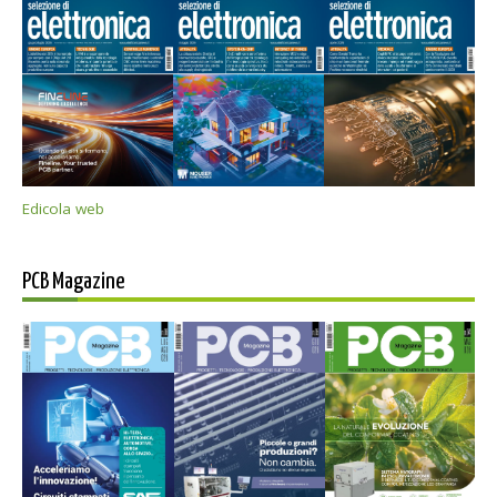
Edicola web
PCB Magazine