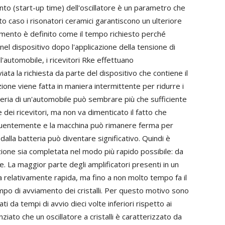
nto (start-up time) dell'oscillatore è un parametro che
 caso i risonatori ceramici garantiscono un ulteriore
vviamento è definito come il tempo richiesto perché
el dispositivo dopo l'applicazione della tensione di
ell'automobile, i ricevitori Rke effettuano
iata la richiesta da parte del dispositivo che contiene il
one viene fatta in maniera intermittente per ridurre i
tteria di un'automobile può sembrare più che sufficiente
 dei ricevitori, ma non va dimenticato il fatto che
requentemente e la macchina può rimanere ferma per
alla batteria può diventare significativo. Quindi è
ione sia completata nel modo più rapido possibile: da
e. La maggior parte degli amplificatori presenti in un
 relativamente rapida, ma fino a non molto tempo fa il
po di avviamento dei cristalli. Per questo motivo sono
ati da tempi di avvio dieci volte inferiori rispetto ai
nziato che un oscillatore a cristalli è caratterizzato da