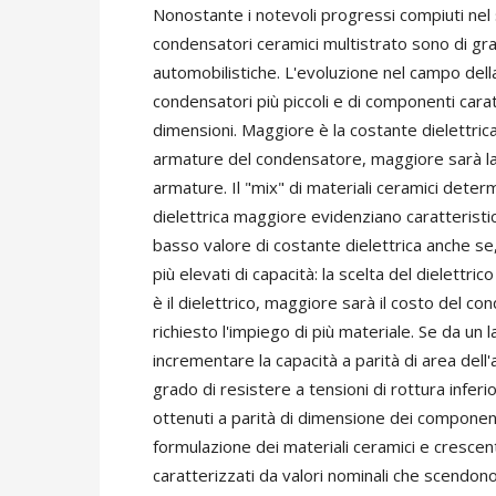
Nonostante i notevoli progressi compiuti nel se
condensatori ceramici multistrato sono di gran l
automobilistiche. L'evoluzione nel campo della
condensatori più piccoli e di componenti caratt
dimensioni. Maggiore è la costante dielettrica
armature del condensatore, maggiore sarà la c
armature. Il "mix" di materiali ceramici determ
dielettrica maggiore evidenziano caratteristi
basso valore di costante dielettrica anche se
più elevati di capacità: la scelta del dielettr
è il dielettrico, maggiore sarà il costo del 
richiesto l'impiego di più materiale. Se da un la
incrementare la capacità a parità di area dell'a
grado di resistere a tensioni di rottura inferior
ottenuti a parità di dimensione dei component
formulazione dei materiali ceramici e cresce
caratterizzati da valori nominali che scendono