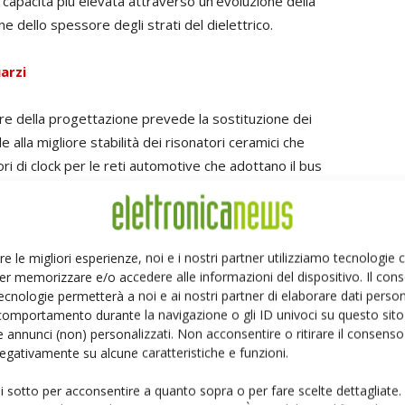
 capacità più elevata attraverso un'evoluzione della
one dello spessore degli strati del dielettrico.
arzi
ore della progettazione prevede la sostituzione dei
le alla migliore stabilità dei risonatori ceramici che
 di clock per le reti automotive che adottano il bus
s Entry)
, che richiedono oscillatori ad avviamento veloce
esentano un'altra interessante applicazione per questi
sono disponibili anche in formato 1206, le cui dimensioni
re le migliori esperienze, noi e i nostri partner utilizziamo tecnologie
età di quelle di analoghi dispositivi al quarzo, rispetto
er memorizzare e/o accedere alle informazioni del dispositivo. Il con
cisamente inferiore. Non va comunque dimenticato il
ecnologie permetterà a noi e ai nostri partner di elaborare dati person
rano due condensatori necessari per integrare un
comportamento durante la navigazione o gli ID univoci su questo sito 
e risparmio di costi e riduzione del numero di
 annunci (non) personalizzati. Non acconsentire o ritirare il consens
 negativamente su alcune caratteristiche e funzioni.
l'incirca 70 unità di controllo elettroniche e fino a 35
ui sotto per acconsentire a quanto sopra o per fare scelte dettagliate.
olo componente viene moltiplicato per il numero di