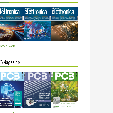
icola web
CB Magazine