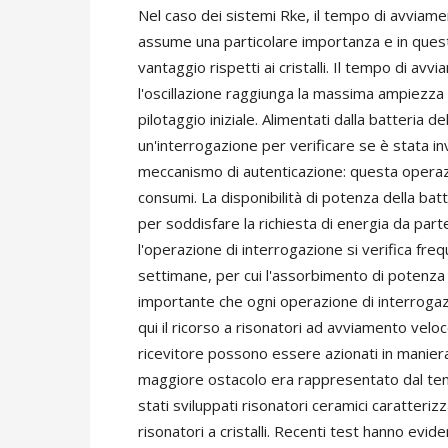
Nel caso dei sistemi Rke, il tempo di avviame
assume una particolare importanza e in questo
vantaggio rispetti ai cristalli. Il tempo di a
l'oscillazione raggiunga la massima ampiezza n
pilotaggio iniziale. Alimentati dalla batteria d
un'interrogazione per verificare se è stata inv
meccanismo di autenticazione: questa operazi
consumi. La disponibilità di potenza della ba
per soddisfare la richiesta di energia da parte
l'operazione di interrogazione si verifica f
settimane, per cui l'assorbimento di potenza d
importante che ogni operazione di interrogaz
qui il ricorso a risonatori ad avviamento veloc
ricevitore possono essere azionati in maniera
maggiore ostacolo era rappresentato dal tem
stati sviluppati risonatori ceramici caratterizz
risonatori a cristalli. Recenti test hanno evide