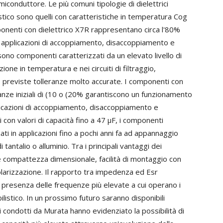
miconduttore. Le più comuni tipologie di dielettrici
stico sono quelli con caratteristiche in temperatura Cog
mponenti con dielettrico X7R rappresentano circa l'80%
n applicazioni di accoppiamento, disaccoppiamento e
 sono componenti caratterizzati da un elevato livello di
ione in temperatura e nei circuiti di filtraggio,
previste tolleranze molto accurate. I componenti con
eranze iniziali di (10 o (20% garantiscono un funzionamento
licazioni di accoppiamento, disaccoppiamento e
ri con valori di capacità fino a 47 µF, i componenti
ati in applicazioni fino a pochi anni fa ad appannaggio
 tantalio o alluminio. Tra i principali vantaggi dei
 compattezza dimensionale, facilità di montaggio con
arizzazione. Il rapporto tra impedenza ed Esr
 presenza delle frequenze più elevate a cui operano i
ilistico. In un prossimo futuro saranno disponibili
 condotti da Murata hanno evidenziato la possibilità di