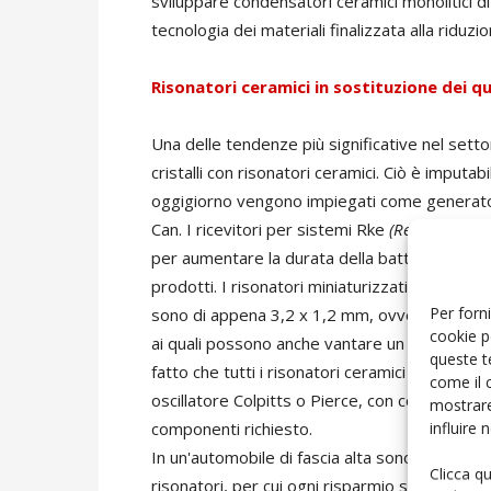
sviluppare condensatori ceramici monolitici di
tecnologia dei materiali finalizzata alla riduzi
Risonatori ceramici in sostituzione dei qu
Una delle tendenze più significative nel sett
cristalli con risonatori ceramici. Ciò è imputabi
oggigiorno vengono impiegati come generatori
Can. I ricevitori per sistemi Rke
(Remote Keyles
per aumentare la durata della batteria, rappr
prodotti. I risonatori miniaturizzati ceramici 
Per forni
sono di appena 3,2 x 1,2 mm, ovvero circa la m
cookie p
ai quali possono anche vantare un prezzo de
queste t
fatto che tutti i risonatori ceramici incorpo
come il 
oscillatore Colpitts o Pierce, con conseguent
mostrare
influire
componenti richiesto.
In un'automobile di fascia alta sono presenti al
Clicca q
risonatori, per cui ogni risparmio su un sing