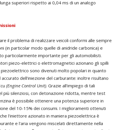
lunga superiori rispetto ai 0,04 ms di un analogo
missioni
are il problema di realizzare veicoli conformi alle sempre
i (in particolar modo quelle di anidride carbonica) e
o particolarmente importante per gli automobilisti.
ori piezo-elettrici o elettromagnetici azionano gli spilli
ipo piezoelettrico sono divenuti molto popolari in quanto
 accurato dell'iniezione del carburante: inoltre risultano
Ecu
(Engine Control Unit)
. Grazie all'impiego di tali
sel più silenziosi, con detonazione ridotta, mentre test
enzina è possibile ottenere una potenza superiore in
ione del 10-15% dei consumi. I miglioramenti ottenuti
che l'iniettore azionato in maniera piezoelettrica è
rburante e l'aria vengono miscelati direttamente nella