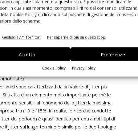
aranno applicate solamente a questo sito. È possibile modificare le
resse verso i risonatori ceramici. I componenti più
ioni in qualsiasi momento, compreso il ritiro del consenso, utilizzand
za di circa 10 MHz e le caratteristiche di stabilità dei
 della Cookie Policy o cliccando sul pulsante di gestione del consenso 
feriore dello schermo.
nte adatti per applicazioni di temporizzazione di reti a
finita come la somma tra la tolleranza iniziale, la
Gestisci 1771 fornitori
Per saperne di più su questi scopi
temperatura operativa e quella imputabile
esti componenti possono essere utilizzati per frequenze
Accetta
Preferenze
o di poter sviluppare, entro i prossimi due anni,
i all'uso in applicazioni fino a 20 MHz. Al momento
Cookie Policy
Privacy Policy
nza rappresentano una percentuale compresa tra il 10 e il
omobilistico.
amici sono caratterizzati da un valore di jitter più
zo. Si tratta di un elemento molto importante poiché le
armente sensibili al fenomeno dello jitter: la massima
presa tra (10 e (15%. In realtà, le ricerche condotte
itter del periodo) è quasi identico per entrambi i tipi di
 il jitter sul lungo termine è simile per le due tipologie