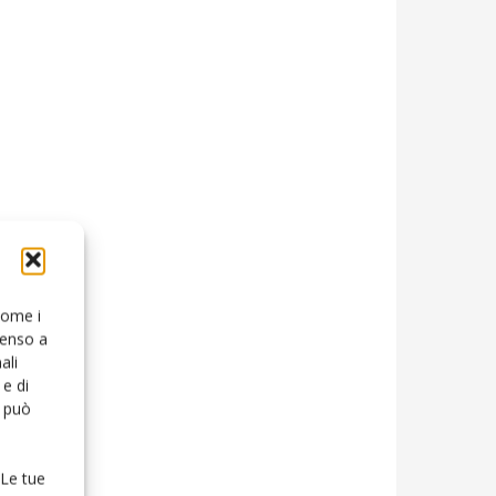
 come i
senso a
ali
e di
o può
 Le tue