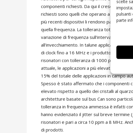
scelte s
componenti richiesti. Da qui il crescente inte
impostaz
richiesti sono quelli che operano a una frequen
pulsanti
parte in
più recenti dispositivi li rendono particolarme
quella frequenza. La tolleranza totale viene de
variazione di frequenza sull'intervallo della 
all'invecchiamento. In talune applicazioni qu
di clock fino a 16 MHz e i produttori prevedon
risonatori con tolleranza di 1000 ppm e idone
attuale, le applicazioni a più elevata freque
15% del totale delle applicazioni in campo aut
Spesso è stato affermato che i componenti cer
elevato rispetto a quello dei cristalli al quar
architetture basate sul bus Can sono particol
tolleranza in frequenza ammessa è infatti com
hanno evidenziato il jitter sul breve termine (j
risonatori e pari a circa 10 ppm a 8 MHz. Anche
di prodotti.