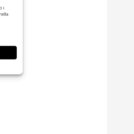
o i
nella