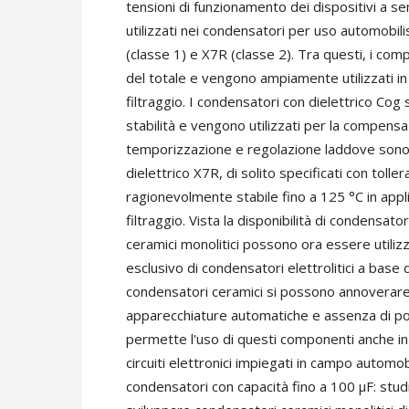
tensioni di funzionamento dei dispositivi a se
utilizzati nei condensatori per uso automobili
(classe 1) e X7R (classe 2). Tra questi, i co
del totale e vengono ampiamente utilizzati i
filtraggio. I condensatori con dielettrico Cog
stabilità e vengono utilizzati per la compensaz
temporizzazione e regolazione laddove sono 
dielettrico X7R, di solito specificati con toll
ragionevolmente stabile fino a 125 °C in app
filtraggio. Vista la disponibilità di condensato
ceramici monolitici possono ora essere utilizz
esclusivo di condensatori elettrolitici a base di
condensatori ceramici si possono annoverare
apparecchiature automatiche e assenza di pol
permette l'uso di questi componenti anche in
circuiti elettronici impiegati in campo automob
condensatori con capacità fino a 100 µF: studi