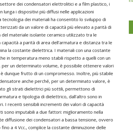
Ed
ttore dei condensatori elettrolitici e a film plastico, i
unga i dispositivi più diffusi nelle applicazioni
 tecnologia dei materiali ha consentito lo sviluppo di
erizzati da un valore di capacità più elevato a parità di
 del materiale isolante ceramico utilizzato tra le
apacità a parità di area dell'armatura e distanza tra le
ina la costante dielettrica. I materiali con una costante
che in temperatura meno stabili rispetto a quelli con un
, per un determinato volume, è possibile ottenere valori
ico è dunque frutto di un compromesso. Inoltre, più stabile
condensatore anche perché, per un determinato valore, è
to gli strati dielettrici più sottili, permettono di
rmatura e tipologia di dielettrico, dall'altro sono in
i. I recenti sensibili incrementi dei valori di capacità
i sono imputabili a due fattori: miglioramento nella
nte diffusione dei condensatori a bassa tensione, ovvero
 fino a 4 Vcc., complice la costante diminuzione delle