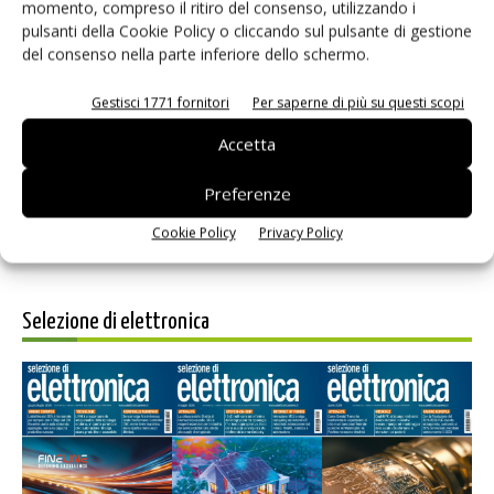
momento, compreso il ritiro del consenso, utilizzando i
pulsanti della Cookie Policy o cliccando sul pulsante di gestione
del consenso nella parte inferiore dello schermo.
Salva il mio nome, email e sito web in questo browser per i
Gestisci 1771 fornitori
Per saperne di più su questi scopi
prossimi commenti.
Accetta
Preferenze
Cookie Policy
Privacy Policy
Selezione di elettronica