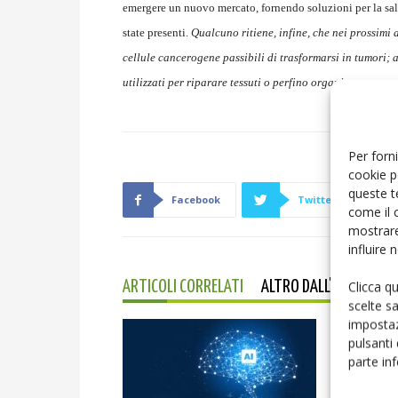
emergere un nuovo mercato, fornendo soluzioni per la sal
state presenti.
Qualcuno ritiene, infine, che nei prossimi 
cellule cancerogene passibili di trasformarsi in tumori; 
utilizzati per riparare tessuti o perfino organi.
Per forni
cookie p
queste t
Facebook
Twitter
come il 
mostrare
influire
Clicca q
ARTICOLI CORRELATI
ALTRO DALL'AUTORE
scelte s
impostaz
pulsanti
parte in