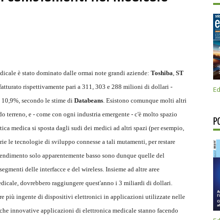
edicale è stato dominato dalle ormai note grandi aziende:
Toshiba
,
ST
 fatturato rispettivamente pari a 311, 303 e 288 milioni di dollari -
Ed
l 10,9%, secondo le stime di
Databeans
. Esistono comunque molti altri
o terreno, e - come con ogni industria emergente - c'è molto spazio
P
ica medica si sposta dagli sudi dei medici ad altri spazi (per esempio,
rie le tecnologie di sviluppo connesse a tali mutamenti, per restare
a rendimento solo apparentemente basso sono dunque quelle del
egmenti delle interfacce e del wireless. Insieme ad altre aree
edicale, dovrebbero raggiungere quest'anno i 3 miliardi di dollari.
 più ingente di dispositivi elettronici in applicazioni utilizzate nelle
che innovative applicazioni di elettronica medicale stanno facendo