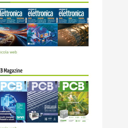
icola web
CB Magazine