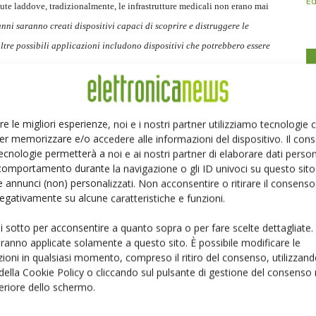
Ed
ute laddove, tradizionalmente, le infrastrutture medicali non erano mai
anni saranno creati dispositivi capaci di scoprire e distruggere le
altre possibili applicazioni includono dispositivi che potrebbero essere
re le migliori esperienze, noi e i nostri partner utilizziamo tecnologie
er memorizzare e/o accedere alle informazioni del dispositivo. Il con
ecnologie permetterà a noi e ai nostri partner di elaborare dati person
Linkedin
Pinterest
Email
comportamento durante la navigazione o gli ID univoci su questo sito 
 annunci (non) personalizzati. Non acconsentire o ritirare il consens
 negativamente su alcune caratteristiche e funzioni.
ui sotto per acconsentire a quanto sopra o per fare scelte dettagliate.
aranno applicate solamente a questo sito. È possibile modificare le
ioni in qualsiasi momento, compreso il ritiro del consenso, utilizzand
 della Cookie Policy o cliccando sul pulsante di gestione del consenso 
feriore dello schermo.