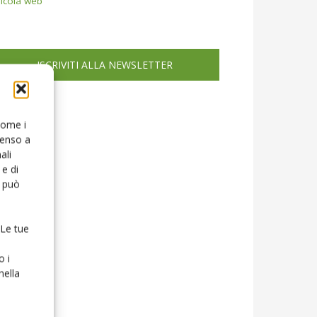
icola web
ISCRIVITI ALLA NEWSLETTER
 come i
senso a
ali
e di
o può
 Le tue
o i
nella