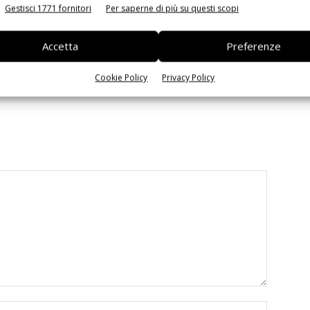
Gestisci 1771 fornitori
Per saperne di più su questi scopi
Accetta
Preferenze
 la sfida passa da
Siemens e NVIDIA insieme sull’IA
 interoperabilità
agentica per l’EDA
Cookie Policy
Privacy Policy