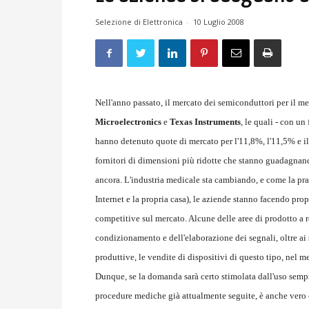
Selezione di Elettronica
-
10 Luglio 2008
Nell'anno passato, il mercato dei semiconduttori per il m
Microelectronics
e
Texas Instruments
, le quali - con un
hanno detenuto quote di mercato per l'11,8%, l'11,5% e i
fornitori di dimensioni più ridotte che stanno guadagnand
ancora. L'industria medicale sta cambiando, e come la prat
Internet e la propria casa), le aziende stanno facendo prop
competitive sul mercato. Alcune delle aree di prodotto 
condizionamento e dell'elaborazione dei segnali, oltre ai s
produttive, le vendite di dispositivi di questo tipo, nel m
Dunque, se la domanda sarà certo stimolata dall'uso sempre
procedure mediche già attualmente seguite, è anche vero 