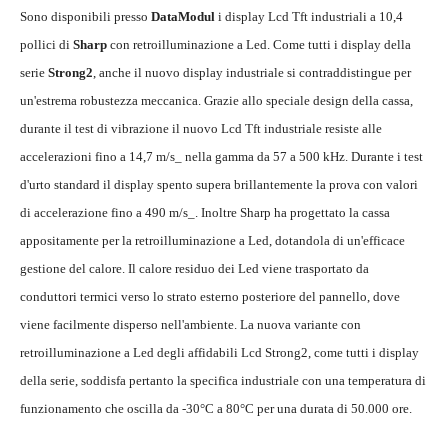
Sono disponibili presso
DataModul
i display Lcd Tft industriali a 10,4
pollici di
Sharp
con retroilluminazione a Led. Come tutti i display della
serie
Strong2
, anche il nuovo display industriale si contraddistingue per
un'estrema robustezza meccanica. Grazie allo speciale design della cassa,
durante il test di vibrazione il nuovo Lcd Tft industriale resiste alle
accelerazioni fino a 14,7 m/s_ nella gamma da 57 a 500 kHz. Durante i test
d'urto standard il display spento supera brillantemente la prova con valori
di accelerazione fino a 490 m/s_. Inoltre Sharp ha progettato la cassa
appositamente per la retroilluminazione a Led, dotandola di un'efficace
gestione del calore. Il calore residuo dei Led viene trasportato da
conduttori termici verso lo strato esterno posteriore del pannello, dove
viene facilmente disperso nell'ambiente. La nuova variante con
retroilluminazione a Led degli affidabili Lcd Strong2, come tutti i display
della serie, soddisfa pertanto la specifica industriale con una temperatura di
funzionamento che oscilla da -30°C a 80°C per una durata di 50.000 ore.