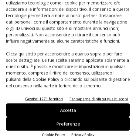
utilizziamo tecnologie come i cookie per memorizzare e/o
produzione, robot e sistemi automatizzati possono
accedere alle informazioni del dispositivo. Il consenso a queste
eseguire le attività assegnate con maggiore velocità,
tecnologie permetterà a noi e ai nostri partner di elaborare
ripetibilità e precisione rispetto agli esseri umani operando
dati personali come il comportamento durante la navigazione
o gli ID univoci su questo sito e di mostrare annunci (non)
24 ore su 24
e
7 giorni su 7, sempre con
rigorosi processi
personalizzati. Non acconsentire o ritirare il consenso può
di garanzia della qualità
in quanto l’automazione include
​​
influire negativamente su alcune caratteristiche e funzioni.
sistemi di ispezione
che
possono analizzare i
semilavorati
nelle
diverse fasi della produzione, identificando i difetti e
Clicca qui sotto per acconsentire a quanto sopra o per fare
scelte dettagliate. Le tue scelte saranno applicate solamente a
garantendo che solo i prodotti che soddisfano gli standard
questo sito. È possibile modificare le impostazioni in qualsiasi
qualitativi
richiesti possono
acced
ere
alla fase successiva.
momento, compreso il ritiro del consenso, utilizzando i
Questa attenzione alla qualità non solo aumenta la
pulsanti della Cookie Policy o cliccando sul pulsante di gestione
soddisfazione del cliente, ma
si
rafforza anche la
del consenso nella parte inferiore dello schermo.
reputazione del marchio.
Gestisci 1771 fornitori
Per saperne di più su questi scopi
Accetta
Riduzione dei costi e ottimizzazione delle
risorse
Preferenze
Cookie Policy
Privacy Policy