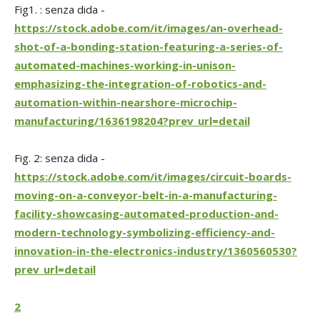
Fig1
.
: senza
dida
-
https://stock.adobe.com/it/images/an-overhead-
shot-of-a-bonding-station-featuring-a-series-of-
automated-machines-working-in-unison-
emphasizing-the-
integration-of-robotics-and-
automation-within-nearshore-microchip-
manufacturing/1636198204?prev_url=detail
Fig
.
2
: senza
dida
-
https://stock.adobe.com/it/images/circuit-boards-
moving-on-a-conveyor-belt-in-a-manufacturing-
facility-showcasing-automated-production-and-
modern-technology-symbolizing-efficiency-and-
innovation-in-the-electronics-industry/1360560530?
prev_url=detail
2