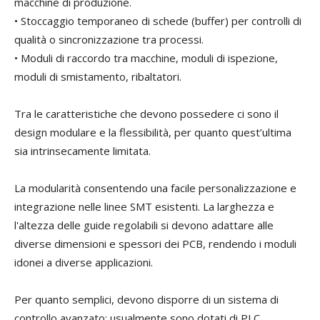
macchine di produzione
.
•
Stoccaggio temporaneo di
schede (buffer)
per controlli di
qualità o sincronizzazione tra processi.
•
Moduli di raccordo tra macchine
, moduli di ispezione,
moduli di smistamento, ribaltatori
.
Tra le caratteristiche che devono possedere ci sono il
desi
gn modulare e
la
flessibil
ità, per quanto quest’ultima
sia intrinsecamente limitata.
La
modulari
tà
consentendo una facile personalizzazione e
integrazione nelle linee SMT esistenti. La larghezza e
l'altezza delle guide regolabili si
devono
adatta
re
a
lle
diverse dimensioni e spessori d
e
i PCB, rendendo
i moduli
idonei
a diverse applicazioni.
Per quanto semplici, devono disporre di un s
istem
a
di
controllo avanzat
o; usualmente sono dotati di
PLC