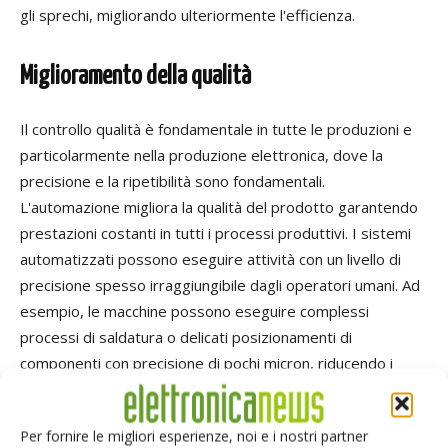
gli sprechi, migliorando ulteriormente l'efficienza.
Miglioramento d
ella
qualità
Il controllo qualità è fondamentale
in tutte le produzioni e
particolarmente
nella produzione elettronica, dove la
precisione
e la ripetibilità sono
fondamental
i
.
L'automazione migliora la qualità del prodotto garantendo
prestazioni costanti in tutti i processi produttivi. I sistemi
automatizzati possono eseguire attività con un livello di
precisione spesso irraggiungibile dagli operatori umani.
Ad
esempio, le macchine possono eseguire complessi
processi di saldatura o delicati posizionamenti di
componenti con precisione di pochi micron, riducendo i
difetti e garantendo prodotti
affidabili nel tempo
.
Per fornire le migliori esperienze, noi e i nostri partner
Per massimizzare la produttività e ridurre i tempi di