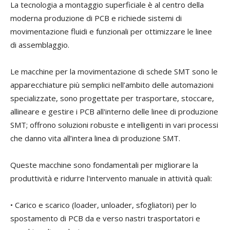
La tecnologia a montaggio superficiale è al centro della
moderna produzione di PCB e richiede sistemi di
movimentazione fluidi
e funzionali
per ottimizzare le linee
di assemblaggio.
Le macchine per la movimentazione di schede SMT sono
le
apparecchiature
più semplici nell’ambito
d
elle
automazion
i
specializzate,
sono
progettate per trasportare, stoccare,
allineare e gestire i PCB all'interno delle linee di produzione
SMT;
offr
on
o soluzioni robuste e intelligenti
in
vari
processi
che danno vita all’intera linea
di produzione SMT.
Queste macchine sono fondamentali per migliorare la
produttività e ridurre l'intervento manuale in attività quali:
•
Carico e scarico
(loader,
unloader
, sfogliatori
) per
lo
spostamento di PCB da e verso nastri trasportatori
e