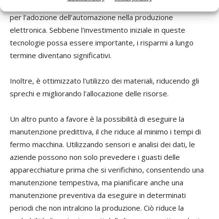
La riduzione dei costi è un fattore
significativo e
trainante
per l'adozione dell'automazione nella produzione
elettronica. Sebbene l'investimento iniziale
in queste
tecnologi
e
possa essere
importante
, i risparmi a lungo
termine
diventano
significativi
.
Inoltre,
è
ottimizza
to
l'utilizzo dei materiali, riducendo gli
sprechi e migliorando l'allocazione delle risorse
.
Un altro punto a favore è la possibilità di eseguire
la
manutenzione predittiva,
il che
riduce al minimo i tempi di
fermo
macchina
. Utilizzando sensori e analisi dei dati, le
aziende possono
non solo
prevedere i guasti delle
apparecchiature prima che si verifichino, consentendo una
manutenzione tempestiva
, ma pianificare anche una
manutenzione preventiva da eseguire in determinati
periodi che non intralcino la produzione
. Ciò riduce la