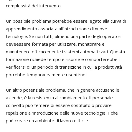
complessità
dell’intervento
.
Un possibile problema
potrebbe essere legato alla
curva di
apprendimento associata all
’introduzione di
nuove
tecnologie.
Se non tutti, almeno una parte degli operatori
dev
e
essere format
a
per utilizzare, monitorare e
manutenere efficacemente i sistemi automatizzati. Questa
formazione richiede tempo e risorse e
comporterebbe il
verificarsi
di
un periodo di transizione in cui la produttività
potrebbe temporaneamente
risentirne.
Un altro potenziale problema, che in genere accusano le
aziende, è
la resistenza al cambiamento
. Il personale
coinvolto
p
uò
temere di essere sostituit
o
o
provare
repulsione all’introduzione
d
e
lle nuove tecnologie, il che
può creare un ambiente di lavoro
difficile
.