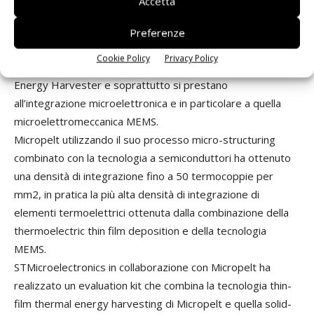
Accetta
I semiconduttori, data la loro particolare natura conduttiva,
manifestano un effetto Seebeck amplificato rispetto ai
Preferenze
normali materiali conduttivi, quindi si prestano
Cookie Policy
Privacy Policy
maggiormente alla realizzazione elettronica dei Thermal
Energy Harvester e soprattutto si prestano
all’integrazione microelettronica e in particolare a quella
microelettromeccanica MEMS.
Micropelt utilizzando il suo processo micro-structuring
combinato con la tecnologia a semiconduttori ha ottenuto
una densità di integrazione fino a 50 termocoppie per
mm2, in pratica la più alta densità di integrazione di
elementi termoelettrici ottenuta dalla combinazione della
thermoelectric thin film deposition e della tecnologia
MEMS.
STMicroelectronics in collaborazione con Micropelt ha
realizzato un evaluation kit che combina la tecnologia thin-
film thermal energy harvesting di Micropelt e quella solid-