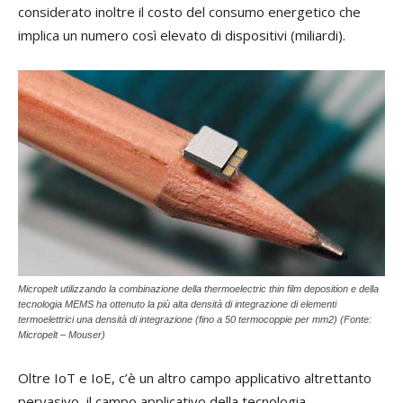
considerato inoltre il costo del consumo energetico che
implica un numero così elevato di dispositivi (miliardi).
Micropelt utilizzando la combinazione della thermoelectric thin film deposition e della
tecnologia MEMS ha ottenuto la più alta densità di integrazione di elementi
termoelettrici una densità di integrazione (fino a 50 termocoppie per mm2) (Fonte:
Micropelt – Mouser)
Oltre IoT e IoE, c’è un altro campo applicativo altrettanto
pervasivo, il campo applicativo della tecnologia