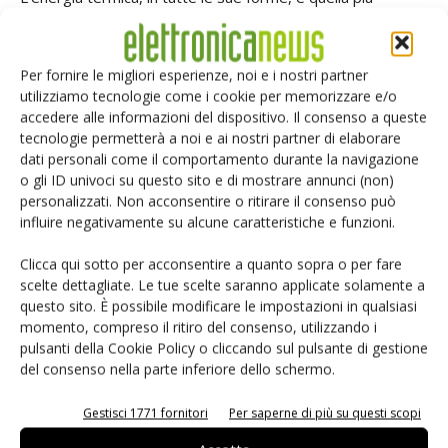
disponibile e meno utilizzata.
Il thermal energy harvesting si basa sulla conversione di
gradienti di temperatura (anche molto piccoli) in differenze
Per fornire le migliori esperienze, noi e i nostri partner
utilizziamo tecnologie come i cookie per memorizzare e/o
di potenziale elettrico. La relazione tra energia termica e
accedere alle informazioni del dispositivo. Il consenso a queste
corrente elettrica è una proprietà fisica tipica dei materiali
tecnologie permetterà a noi e ai nostri partner di elaborare
che si manifesta come resistenza al passaggio della
dati personali come il comportamento durante la navigazione
corrente elettrica noto come riscaldamento resistivo (Joule
o gli ID univoci su questo sito e di mostrare annunci (non)
personalizzati. Non acconsentire o ritirare il consenso può
heating). Il Joule heating è proporzionale al quadrato della
influire negativamente su alcune caratteristiche e funzioni.
corrente e alla resistenza del materiale attraversato dalla
corrente.
Clicca qui sotto per acconsentire a quanto sopra o per fare
Al fine di ottenere energia elettrica dal calore cioè
scelte dettagliate. Le tue scelte saranno applicate solamente a
questo sito. È possibile modificare le impostazioni in qualsiasi
l’applicazione della scoperta di Seebeck (1821) che due
momento, compreso il ritiro del consenso, utilizzando i
conduttori elettrici diversi e uniti tra loro formano una
pulsanti della Cookie Policy o cliccando sul pulsante di gestione
termocoppia, cioè un dispositivo che sviluppa una forza
del consenso nella parte inferiore dello schermo.
elettromotrice (FEM) se la giunzione viene sottoposta a un
gradiente di temperatura (un elemento della termocoppia
Gestisci 1771 fornitori
Per saperne di più su questi scopi
è a una temperatura differente dall’altro elemento).