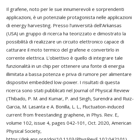
Il grafene, noto per le sue innumerevoli e sorprendenti
applicazioni, è un potenziale protagonista nelle applicazioni
di energy harvesting. Presso l’università dell’Arkansas
(USA) un gruppo di ricerca ha teorizzato e dimostrato la
possibilità di realizzare un circuito elettronico capace di
catturare il moto termico del grafene e convertirlo in
corrente elettrica. L’obiettivo è quello di integrare tale
funzionalità in un chip per ottenere una fonte di energia
illimitata a bassa potenza e priva di rumore per alimentare
dispositivi embedded low-power. I risultati di questa
ricerca sono stati pubblicati nel Journal of Physical Review
(Thibado, P. M. and Kumar, P. and Singh, Surendra and Ruiz-
Garcia, M. Lasanta e A. Bonilla, L. L., Fluctuation-induced
current from freestanding graphene, in Phys. Rev. E,
volume 102, issue 4, pages 042-101, Oct. 2020, American
Physical Society,
https://link.aps.org/doi/10.1103/PhysRevE.102.042101).