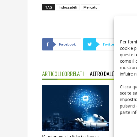
TAG
Indossabili
Mercato
Per forni
Facebook
Twitter
cookie p
queste t
come il 
mostrare
influire
ARTICOLI CORRELATI
ALTRO DALL'AUTORE
Clicca q
scelte s
impostaz
pulsanti
parte in
IA autonoma: la fiducia diventa
Smart home: