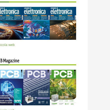
icola web
CB Magazine