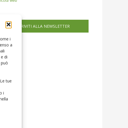
icola web
ISCRIVITI ALLA NEWSLETTER
 come i
senso a
ali
e di
o può
 Le tue
o i
nella