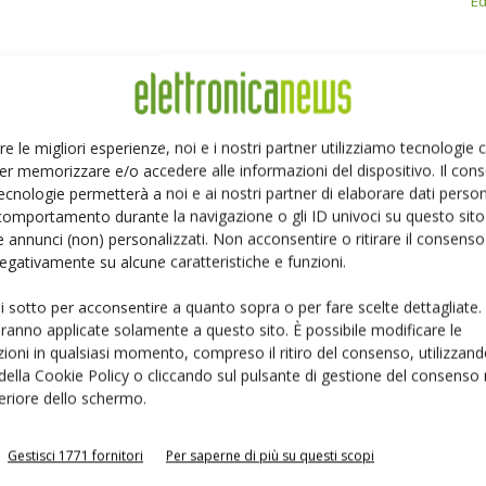
Ed
re le migliori esperienze, noi e i nostri partner utilizziamo tecnologie
Linkedin
Pinterest
er memorizzare e/o accedere alle informazioni del dispositivo. Il con
ecnologie permetterà a noi e ai nostri partner di elaborare dati person
comportamento durante la navigazione o gli ID univoci su questo sito 
 annunci (non) personalizzati. Non acconsentire o ritirare il consens
 negativamente su alcune caratteristiche e funzioni.
ui sotto per acconsentire a quanto sopra o per fare scelte dettagliate.
aranno applicate solamente a questo sito. È possibile modificare le
ioni in qualsiasi momento, compreso il ritiro del consenso, utilizzand
 della Cookie Policy o cliccando sul pulsante di gestione del consenso 
feriore dello schermo.
Gestisci 1771 fornitori
Per saperne di più su questi scopi
 la sfida passa da
Siemens e NVIDIA insieme sull’IA