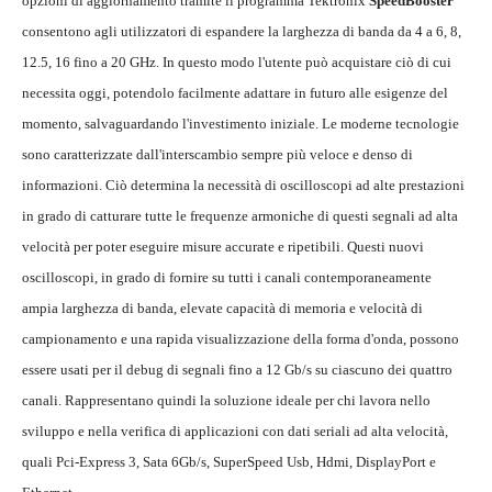
opzioni di aggiornamento tramite il programma Tektronix
SpeedBooster
consentono agli utilizzatori di espandere la larghezza di banda da 4 a 6, 8,
12.5, 16 fino a 20 GHz. In questo modo l'utente può acquistare ciò di cui
necessita oggi, potendolo facilmente adattare in futuro alle esigenze del
momento, salvaguardando l'investimento iniziale. Le moderne tecnologie
sono caratterizzate dall'interscambio sempre più veloce e denso di
informazioni. Ciò determina la necessità di oscilloscopi ad alte prestazioni
in grado di catturare tutte le frequenze armoniche di questi segnali ad alta
velocità per poter eseguire misure accurate e ripetibili. Questi nuovi
oscilloscopi, in grado di fornire su tutti i canali contemporaneamente
ampia larghezza di banda, elevate capacità di memoria e velocità di
campionamento e una rapida visualizzazione della forma d'onda, possono
essere usati per il debug di segnali fino a 12 Gb/s su ciascuno dei quattro
canali. Rappresentano quindi la soluzione ideale per chi lavora nello
sviluppo e nella verifica di applicazioni con dati seriali ad alta velocità,
quali Pci-Express 3, Sata 6Gb/s, SuperSpeed Usb, Hdmi, DisplayPort e