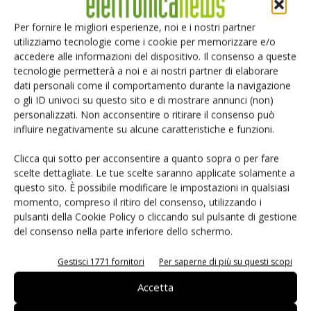
risparmiare tempo durante le operazioni di debugging e
diagnostica sui recenti protocolli ad alta velocità come Usb
Per fornire le migliori esperienze, noi e i nostri partner
utilizziamo tecnologie come i cookie per memorizzare e/o
SuperSpeed a 5Gb/s.
accedere alle informazioni del dispositivo. Il consenso a queste
tecnologie permetterà a noi e ai nostri partner di elaborare
Sonde per una connettività più estesa
dati personali come il comportamento durante la navigazione
o gli ID univoci su questo sito e di mostrare annunci (non)
Un altro annuncio riguarda l'ampliamento della famiglia di sonde
TriMode
personalizzati. Non acconsentire o ritirare il consenso può
P7500
con dispositivi da 4, 6, e 8 GHz in aggiunta ai già disponibili da 13,
influire negativamente su alcune caratteristiche e funzioni.
16 e 20 GHz. Questa serie di sonde permette agli utenti di cambiare
Clicca qui sotto per acconsentire a quanto sopra o per fare
rapidamente e facilmente la modalità di misura tra differenziale seriale ad
scelte dettagliate. Le tue scelte saranno applicate solamente a
alta velocità, single-ended e common mode, semplicemente premendo un
questo sito. È possibile modificare le impostazioni in qualsiasi
pulsante e senza dover riconfigurare la connessione con il dispositivo da
momento, compreso il ritiro del consenso, utilizzando i
pulsanti della Cookie Policy o cliccando sul pulsante di gestione
testare. Queste sonde condividono una ampia gamma di accessori, tra cui
del consenso nella parte inferiore dello schermo.
mobile probing per applicazioni portatili e fisse, nuove connessioni
detachable solder ad alte prestazioni e basso costo, ideali per testare
Gestisci 1771 fornitori
Per saperne di più su questi scopi
dispositivi di memoria, e connessioni a lunghezza estesa e ad alta
Accetta
temperatura destinate a prove in ambienti ostili. Tra queste i clienti