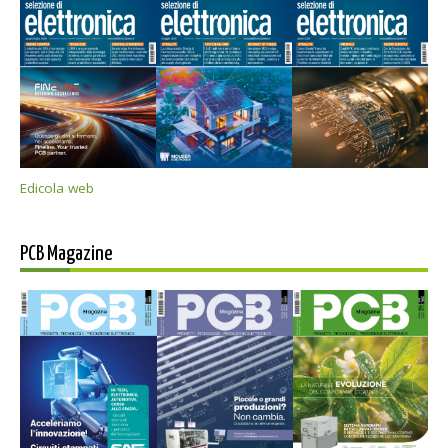
Edicola web
PCB Magazine