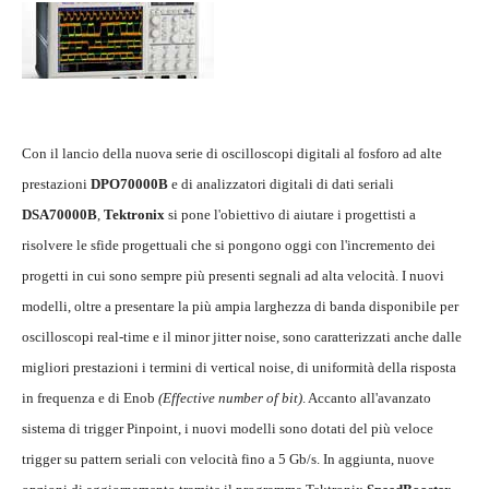
Con il lancio della nuova serie di oscilloscopi digitali al fosforo ad alte
prestazioni
DPO70000B
e di analizzatori digitali di dati seriali
DSA70000B
,
Tektronix
si pone l'obiettivo di aiutare i progettisti a
risolvere le sfide progettuali che si pongono oggi con l'incremento dei
progetti in cui sono sempre più presenti segnali ad alta velocità. I nuovi
modelli, oltre a presentare la più ampia larghezza di banda disponibile per
oscilloscopi real-time e il minor jitter noise, sono caratterizzati anche dalle
migliori prestazioni i termini di vertical noise, di uniformità della risposta
in frequenza e di Enob
(Effective number of bit)
. Accanto all'avanzato
sistema di trigger Pinpoint, i nuovi modelli sono dotati del più veloce
trigger su pattern seriali con velocità fino a 5 Gb/s. In aggiunta, nuove