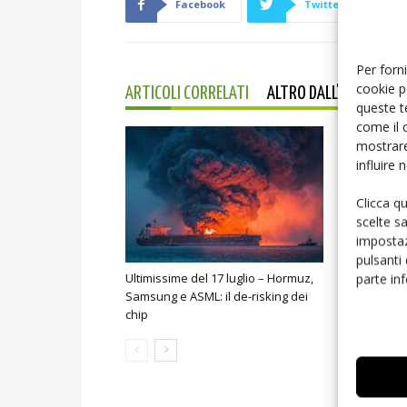
Facebook
Twitter
Per forni
cookie p
ARTICOLI CORRELATI
ALTRO DALL'AUTORE
queste t
come il 
mostrare
influire
Clicca q
scelte s
impostaz
pulsanti
parte in
Ultimissime del 17 luglio – Hormuz,
Le ultimiss
Samsung e ASML: il de-risking dei
Huawei Logi
chip
mercati sen