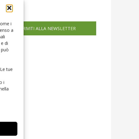
icola web
 come i
ISCRIVITI ALLA NEWSLETTER
senso a
ali
e di
o può
 Le tue
o i
nella