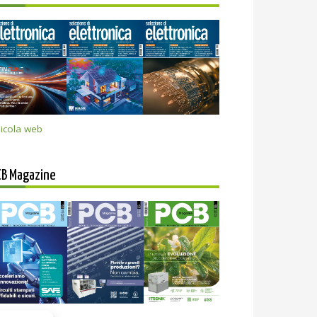
icola web
CB Magazine