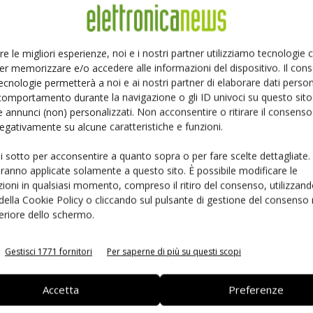
Ed
Linkedin
Pinterest
re le migliori esperienze, noi e i nostri partner utilizziamo tecnologie
er memorizzare e/o accedere alle informazioni del dispositivo. Il con
ecnologie permetterà a noi e ai nostri partner di elaborare dati person
comportamento durante la navigazione o gli ID univoci su questo sito 
 annunci (non) personalizzati. Non acconsentire o ritirare il consens
 negativamente su alcune caratteristiche e funzioni.
ui sotto per acconsentire a quanto sopra o per fare scelte dettagliate.
aranno applicate solamente a questo sito. È possibile modificare le
ioni in qualsiasi momento, compreso il ritiro del consenso, utilizzand
 della Cookie Policy o cliccando sul pulsante di gestione del consenso 
feriore dello schermo.
ime del 28 maggio –
Modulo timing Microchip per 5G
cFolding, TSMC e
za freni
Gestisci 1771 fornitori
Per saperne di più su questi scopi
Accetta
Preferenze