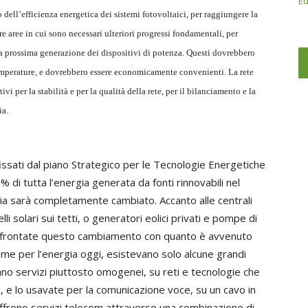
Ed
o dell’efficienza energetica dei sistemi fotovoltaici, per raggiungere la
e aree in cui sono necessari ulteriori progressi fondamentali, per
la prossima generazione dei dispositivi di potenza. Questi dovrebbero
te temperature, e dovrebbero essere economicamente convenienti. La rete
ivi per la stabilità e per la qualità della rete, per il bilanciamento e la
ia.
fissati dal piano Strategico per le Tecnologie Energetiche
di tutta l’energia generata da fonti rinnovabili nel
ia sarà completamente cambiato. Accanto alle centrali
lli solari sui tetti, o generatori eolici privati e pompe di
 Confrontate questo cambiamento con quanto è avvenuto
Come per l’energia oggi, esistevano solo alcune grandi
no servizi piuttosto omogenei, su reti e tecnologie che
, e lo usavate per la comunicazione voce, su un cavo in
offrono servizi telecom attraverso una combinazione di