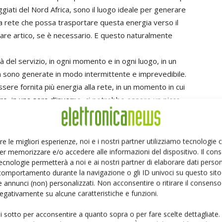
giati del Nord Africa, sono il luogo ideale per generare
na rete che possa trasportare questa energia verso il
polare artico, se è necessario. E questo naturalmente
ità del servizio, in ogni momento e in ogni luogo, in un
ità sono generate in modo intermittente e imprevedibile.
sere fornita più energia alla rete, in un momento in cui
, in una sera d’inverno, ci potrebbe essere un picco
za la rete elettrica del futuro dovrà gestire i picchi di
ono necessariamente coincidenti e che sono molto più
amento del carico sofisticato, rapido e robusto con nuovi
re le migliori esperienze, noi e i nostri partner utilizziamo tecnologie
cci verso l’immagazzinamento dell’energia. Per ottenere
er memorizzare e/o accedere alle informazioni del dispositivo. Il con
ecnologie permetterà a noi e ai nostri partner di elaborare dati person
rasporto intelligente, sistemi innovativi di
comportamento durante la navigazione o gli ID univoci su questo sito 
ligenti di determinazione dei prezzi. In terzo luogo, non
 annunci (non) personalizzati. Non acconsentire o ritirare il consens
ori e i consumatori di elettricità. In ogni momento, un
 negativamente su alcune caratteristiche e funzioni.
entare un piccolo produttore di elettricità. E questo
ui sotto per acconsentire a quanto sopra o per fare scelte dettagliate.
 a persino a livello di apparecchi. Pensate alle auto, per