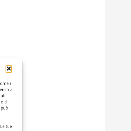
 come i
senso a
ali
e di
o può
 Le tue