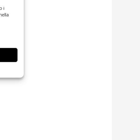
o i
nella