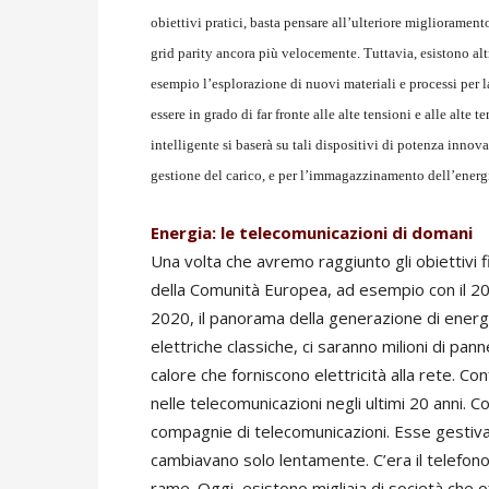
obiettivi pratici, basta pensare all’ulteriore migliorament
grid parity ancora più velocemente. Tuttavia, esistono altr
esempio l’esplorazione di nuovi materiali e processi per 
essere in grado di far fronte alle alte tensioni e alle al
intelligente si baserà su tali dispositivi di potenza innovat
gestione del carico, e per l’immagazzinamento dell’energ
Energia: le telecomunicazioni di domani
Una volta che avremo raggiunto gli obiettivi 
della Comunità Europea, ad esempio con il 20% 
2020, il panorama della generazione di energ
elettriche classiche, ci saranno milioni di panne
calore che forniscono elettricità alla rete.
nelle telecomunicazioni negli ultimi 20 anni. 
compagnie di telecomunicazioni. Esse gestiva
cambiavano solo lentamente. C’era il telefono
rame. Oggi, esistono migliaia di società che 