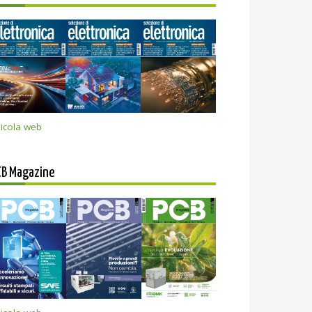
icola web
CB Magazine