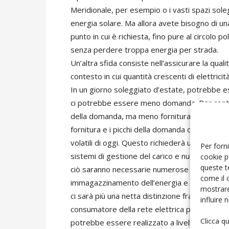
Meridionale, per esempio o i vasti spazi soleg
energia solare. Ma allora avete bisogno di u
punto in cui è richiesta, fino pure al circolo 
senza perdere troppa energia per strada.
Un’altra sfida consiste nell’assicurare la qual
contesto in cui quantità crescenti di elettric
In un giorno soleggiato d’estate, potrebbe es
ci potrebbe essere meno domanda. Per contro
della domanda, ma meno fornitura. Di conseguen
fornitura e i picchi della domanda che non s
volatili di oggi. Questo richiederà un bilanci
Per forni
sistemi di gestione del carico e nuovi appro
cookie p
queste t
ciò saranno necessarie numerose soluzioni di t
come il 
immagazzinamento dell’energia e sistemi intel
mostrare
ci sarà più una netta distinzione fra i produtt
influire
consumatore della rete elettrica potrebbe div
Clicca q
potrebbe essere realizzato a livello di edifici,