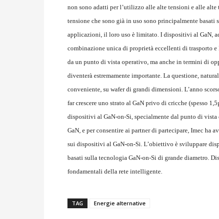
non sono adatti per l’utilizzo alle alte tensioni e alle alt
tensione che sono già in uso sono principalmente basati su
applicazioni, il loro uso è limitato. I dispositivi al GaN,
combinazione unica di proprietà eccellenti di trasporto e 
da un punto di vista operativo, ma anche in termini di op
diventerà estremamente importante. La questione, naturalm
conveniente, su wafer di grandi dimensioni. L’anno scor
far crescere uno strato al GaN privo di cricche (spesso 1
dispositivi al GaN-on-Si, specialmente dal punto di vista d
GaN, e per consentire ai partner di partecipare, Imec ha av
sui dispositivi al GaN-on-Si. L’obiettivo è sviluppare dis
basati sulla tecnologia GaN-on-Si di grande diametro. Dis
fondamentali della rete intelligente.
TAG
Energie alternative