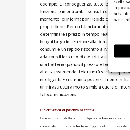
scelte s
esempio. Di conseguenza, tutte le apparecch
impostaz
funzionare in entrambi i sensi. In questo contes
pulsanti
momento, di informazioni rapide e dettagliate s
parte in
propri clienti. Per un bilanciamento migliore 
determinare i prezzi in tempo reale – con una
in ogni luogo in relazione alla domanda e alla 
consumi e un rapido riscontro a livello di ogn
adattano il loro uso di elettricità al prezzo de
una batteria quando il prezzo è basso, e for
alto. Riassumendo, l’elettricità sarà trasport
intelligenti. E ci saranno potenzialmente mili
un’infrastruttura molto simile a quella di Inte
telecomunicazioni.
L’elettronica di potenza al centro
La rivoluzione della rete intelligente si baserà su miliardi 
convertitori, inverter e batterie. Oggi, molti di questi di