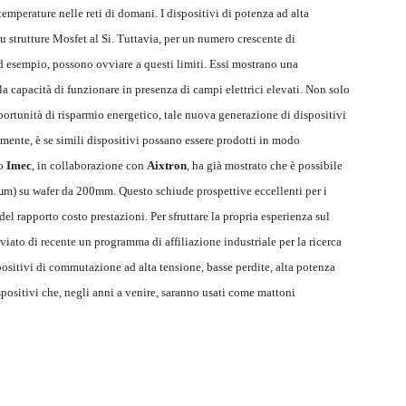
e temperature nelle reti di domani. I dispositivi di potenza ad alta
 strutture Mosfet al Si. Tuttavia, per un numero crescente di
 ad esempio, possono ovviare a questi limiti. Essi mostrano una
la capacità di funzionare in presenza di campi elettrici elevati. Non solo
portunità di risparmio energetico, tale nuova generazione di dispositivi
ente, è se simili dispositivi possano essere prodotti in modo
so
Imec
, in collaborazione con
Aixtron
, ha già mostrato che è possibile
,5µm) su wafer da 200mm. Questo schiude prospettive eccellenti per i
el rapporto costo prestazioni. Per sfruttare la propria esperienza sul
viato di recente un programma di affiliazione industriale per la ricerca
positivi di commutazione ad alta tensione, basse perdite, alta potenza
positivi che, negli anni a venire, saranno usati come mattoni