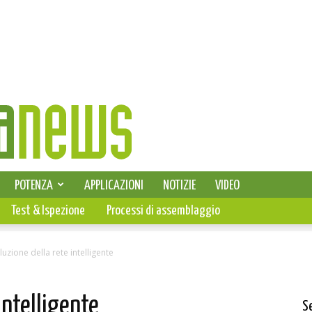
SELEZIONE DI ELETTRONICA
POTENZA
APPLICAZIONI
NOTIZIE
VIDEO
PCB
Test & Ispezione
Processi di assemblaggio
luzione della rete intelligente
intelligente
S