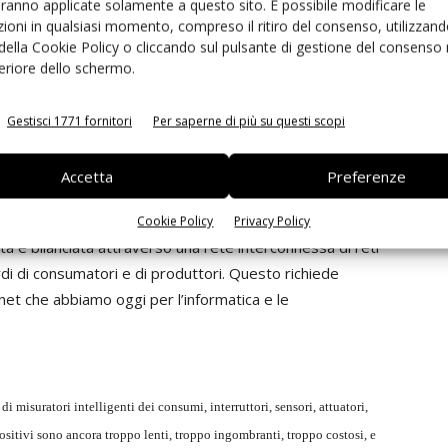
aranno applicate solamente a questo sito. È possibile modificare le
iature di misura e di bilanciamento dovrebbero
ioni in qualsiasi momento, compreso il ritiro del consenso, utilizzand
to, i fornitori di utilità avranno bisogno, in ogni
 della Cookie Policy o cliccando sul pulsante di gestione del consenso 
ui profili di consumo e di produzione e sui dati di tutti i
feriore dello schermo.
e per l’assorbimento dei picchi, avremo bisogno di
 variazione del prezzo dell’elettricità in ogni momento e
Gestisci 1771 fornitori
Per saperne di più su questi scopi
fornitura. Di nuovo, questo richiede misure intelligenti dei
i apparecchio. Ad esempio, gli apparecchi elettrici che
Accetta
Preferenze
ll’elettricità in qualsiasi momento, in alcuni casi caricando
nendo energia dalla stessa batteria quando il prezzo è
Cookie Policy
Privacy Policy
ata e bilanciata attraverso una rete interconnessa di reti
ardi di consumatori e di produttori. Questo richiede
rnet che abbiamo oggi per l’informatica e le
di misuratori intelligenti dei consumi, interruttori, sensori, attuatori,
spositivi sono ancora troppo lenti, troppo ingombranti, troppo costosi, e