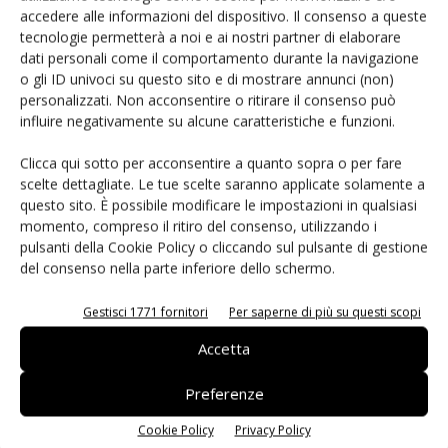
accedere alle informazioni del dispositivo. Il consenso a queste
raccomandabile anche etichettare materiali come la plastica
tecnologie permetterà a noi e ai nostri partner di elaborare
per una facile identificazione ai fini del riciclaggio dei rifiuti.
dati personali come il comportamento durante la navigazione
Gli inserti metallici nei contenitori di plastica andrebbero
o gli ID univoci su questo sito e di mostrare annunci (non)
personalizzati. Non acconsentire o ritirare il consenso può
egualmente evitati, perchè possono ostacolare o
influire negativamente su alcune caratteristiche e funzioni.
impedirne il riciclaggio. I progettisti elettronici potrebbero
considerare ciò come responsabilità degli ingegneri
Clicca qui sotto per acconsentire a quanto sopra o per fare
meccanici o industriali. Tuttavia anche una progettazione
scelte dettagliate. Le tue scelte saranno applicate solamente a
questo sito. È possibile modificare le impostazioni in qualsiasi
elettronica attenta deve considerare aspetti come
momento, compreso il ritiro del consenso, utilizzando i
transistor di potenza che possono essere attaccati con
pulsanti della Cookie Policy o cliccando sul pulsante di gestione
delle clip al dissipatore di calore, o ancora tecniche di
del consenso nella parte inferiore dello schermo.
fissaggio per la schermatura Emi, e la struttura della
scheda circuito per ridurre al minimo le dimensioni del
Gestisci 1771 fornitori
Per saperne di più su questi scopi
contenitore.
Accetta
Cosa può succedere nel caso un progettista non sia
Preferenze
attento allo sviluppo delle normative o nel caso in cui
Cookie Policy
Privacy Policy
tali norme non vengano rispettate?