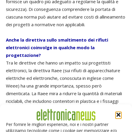
fornisce un quadro più adeguato a regolarne la qualità e
sicurezza). Di conseguenza comprendere la portata di
ciascuna norma può aiutare ad evitare costi di allineamento
dei progetti a normative non applicabili.
Anche la direttiva sullo smaltimento dei rifiuti
elettronici coinvolge in qualche modo la
progettazione?
Tra le direttive che hanno un impatto sui progettisti
elettronici, la direttiva Raee (sui rifiuti di apparecchiature
elettriche ed elettroniche, conosciuta in inglese come
Weee) ha una grande importanza, spesso però
dimenticata. La Raee mira a ridurre la quantità di materiali
riciclabili, che includono contenitori in plastica e i fissaggi
metallici, che vanno a finire nelle discariche insieme ai
materiali non riciclabili. La progettazione Raee dovrebbe
quindi predisporre uno smantellamento semplice e rapido,
Per fornire le migliori esperienze, noi e i nostri partner
utilizziamo tecnologie come i cookie per memorizzare e/o
con l'utilizzo, ad esempio, di clip piuttosto che viti. È