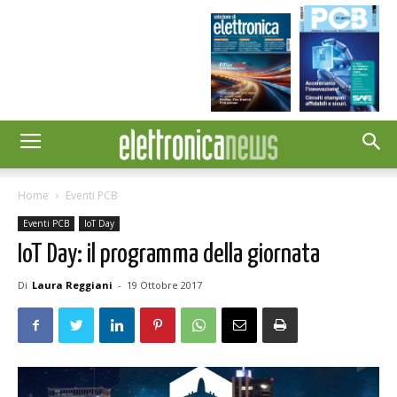
Home
Eventi PCB
Eventi PCB
IoT Day
IoT Day: il programma della giornata
Di
Laura Reggiani
-
19 Ottobre 2017