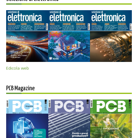
Edicola web
PCB Magazine