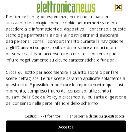
Per fornire le migliori esperienze, noi e i nostri partner
utilizziamo tecnologie come i cookie per memorizzare e/o
accedere alle informazioni del dispositivo. Il consenso a queste
tecnologie permetterà a noi e ai nostri partner di elaborare
TAG
Eventi
Internet delle Cose
IoT
dati personali come il comportamento durante la navigazione
o gli ID univoci su questo sito e di mostrare annunci (non)
personalizzati. Non acconsentire o ritirare il consenso può
influire negativamente su alcune caratteristiche e funzioni.
Facebook
Twitter
Clicca qui sotto per acconsentire a quanto sopra o per fare
scelte dettagliate. Le tue scelte saranno applicate solamente a
questo sito. È possibile modificare le impostazioni in qualsiasi
momento, compreso il ritiro del consenso, utilizzando i
pulsanti della Cookie Policy o cliccando sul pulsante di gestione
ARTICOLI CORRELATI
ALTRO DALL'AUTORE
del consenso nella parte inferiore dello schermo.
ELETTRONICA ITALIA – Ecco chi
Gestisci 1771 fornitori
Per saperne di più su questi scopi
espone
Accetta