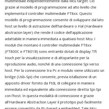
multimediale indipendentemente dalla Mcu target. Ciò
grazie al modello di programmazione ad alto livello che
implementa il controller multimediale FT8xx. Questo
modello di programmazione consente di sviluppare dal lato
host un livello di astrazione dell’hardware o Hal (Hardware
abstracion layer) che rende il codice dell’applicazione
adattabile in maniera immediata a qualsiasi host Mcu. I
moduli che montano il controller multimediale FT8xx
(FT800C e FT801B) sono entrambi dotati di display Tft
touch per la visualizzazione e di altoparlante per la
riproduzione audio, nonché di una connessione Spi verso
host. Per la connessione tra Pc e modulo viene utilizzato un
bridge (Usb-Spi) che consente, previa istallazione di un
apposito driver fornito da Ftdi, di collegare in maniera
immediata ed equivalente alla connessione diretta Spi-Spi
con l’host. In questa modalità di connessione e grazie
all’Hardware Abstraction Layer il prototipo può facilmente
essere convertito da Pc-based a embedded. Tale Mcu