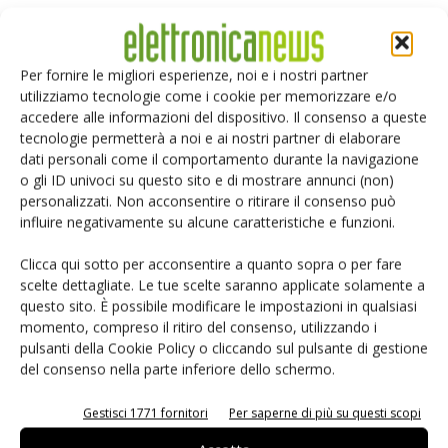
- wr32(REG_DLSWAP, SWAP_FRAME); //Rende attiva la
display list per essere visualizzata al frame successivo
Per fornire le migliori esperienze, noi e i nostri partner
utilizziamo tecnologie come i cookie per memorizzare e/o
L’aggiornamento del display consiste quindi nell’invio di una
accedere alle informazioni del dispositivo. Il consenso a queste
nuova display list al FT8xx attraverso l’interfaccia seriale. Il
tecnologie permetterà a noi e ai nostri partner di elaborare
processo in tal senso è sostanzialmente interattivo e
dati personali come il comportamento durante la navigazione
quindi consente di eseguire macro o micro variazioni in
o gli ID univoci su questo sito e di mostrare annunci (non)
personalizzati. Non acconsentire o ritirare il consenso può
qualsiasi momento lo richiede l’interfaccia. I comandi inviabili
influire negativamente su alcune caratteristiche e funzioni.
alla display list sono sostanzialmente funzioni primitive che
consentono di costruire qualsiasi tipo di interfaccia
Clicca qui sotto per acconsentire a quanto sopra o per fare
multimediale. FT800 implementa comunque una modalità
scelte dettagliate. Le tue scelte saranno applicate solamente a
questo sito. È possibile modificare le impostazioni in qualsiasi
ad alto livello di gestione grafica cosiddetta “widgets” che
momento, compreso il ritiro del consenso, utilizzando i
consente di generare, con pochi comandi e minimo
pulsanti della Cookie Policy o cliccando sul pulsante di gestione
impegno della Mcu, un oggetto grafico complesso che si
del consenso nella parte inferiore dello schermo.
integra con il resto della grafica in maniera dinamica. Si
tratta di macrocomandi che implementano oggetti grafici
Gestisci 1771 fornitori
Per saperne di più su questi scopi
parametrici (orologi, bottoni, caselle di testo, loghi, ecc.) e