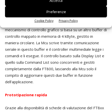
Accetta
operazioni esecutive che agiscono sul display, come
eseguire uno snapshout sul display corrente, tracciare dal
Preferenze
pannello touch come input, memorizzare in formato Jpeg
Cookie Policy
Privacy Policy
una immagine, decomprimere un file in memoria, ecc. Tale
meccanismo di controllo grafico si basa su un altro buffer di
controllo mappato in memoria di 4 kByte, gestito in
maniera circolare. La Mcu scrive tramite comunicazione
seriale in questo buffer e il controller multimediale legge i
comandi e li esegue. Il controllo basato sulla Display List e
quello sulla Command List sono concorrenti e gestiti
completamente dalla FT800, lasciando alla Mcu solo il
compito di aggiornare questi due buffer in funzione
dell’applicazione.
Prototipazione rapida
Grazie alla disponibilità di schede di valutazione del FT8xx