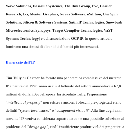
Wave Solutions, Dassault Systèmes, The Dini Group, Eve, Gaisler
Research, Lci, Mentor Graphics, Novas Software, nSilition, One Spin
Solutions, Silicon & Software Systems, Satin IP Technologies, Snowbush
Microelectronics, Synopsys, Target Compiler Technologies, VaST
Systems Technology
) e dell'associazione
OCP IP
. In questo articolo
forniremo una sintesi di alcuni dei dibattiti più interessanti.
Il mercato dell'IP
Jim Tully
di
Gartner
ha fornito una panoramica complessiva del mercato
IP a partire dal 1996, anno in cui il fatturato del settore ammontava a 67,8
milioni di dollari. A quell'epoca, ha ricordato Tully, l'espressione
“
intellectual property
” non esisteva ancora; i blocchi pre-progettati erano
definiti “
system level macro
” o “
componenti virtuali
”. Alla fine degli anni
novanta l'IP veniva considerata soprattutto come una possibile soluzione al
problema del “
design gap
”, cioè l'insufficiente produttività dei progettisti a