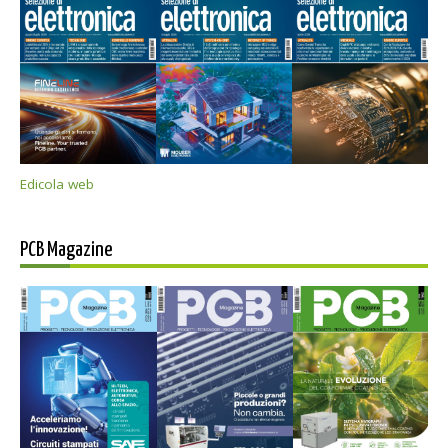
Edicola web
PCB Magazine