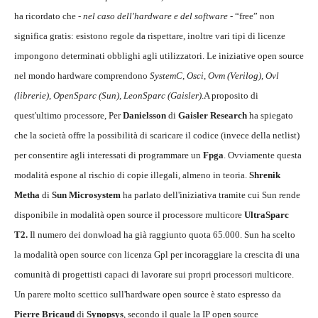
ha ricordato che -
nel caso dell'hardware e del software
- “free” non
significa gratis: esistono regole da rispettare, inoltre vari tipi di licenze
impongono determinati obblighi agli utilizzatori. Le iniziative open source
nel mondo hardware comprendono
SystemC, Osci, Ovm (Verilog), Ovl
(librerie), OpenSparc (Sun), LeonSparc (Gaisler)
.A proposito di
quest'ultimo processore, Per
Danielsson
di
Gaisler Research
ha spiegato
che la società offre la possibilità di scaricare il codice (invece della netlist)
per consentire agli interessati di programmare un
Fpga
. Ovviamente questa
modalità espone al rischio di copie illegali, almeno in teoria.
Shrenik
Metha
di
Sun Microsystem
ha parlato dell'iniziativa tramite cui Sun rende
disponibile in modalità open source il processore multicore
UltraSparc
T2.
Il numero dei donwload ha già raggiunto quota 65.000. Sun ha scelto
la modalità open source con licenza Gpl per incoraggiare la crescita di una
comunità di progettisti capaci di lavorare sui propri processori multicore.
Un parere molto scettico sull'hardware open source è stato espresso da
Pierre Bricaud
di
Synopsys
, secondo il quale la IP open source