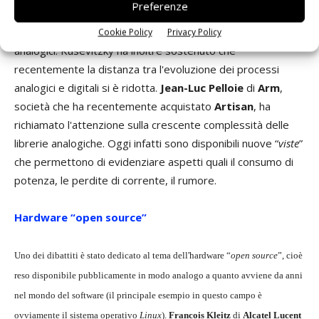
Preferenze
successo nel mercato IP dipende dalla disponibilità di
un'offerta completa, comprendente blocchi digitali e
Cookie Policy
Privacy Policy
analogici. Kusevitzky ha inoltre sostenuto che
recentemente la distanza tra l'evoluzione dei processi
analogici e digitali si è ridotta.
Jean-Luc Pelloie
di
Arm
,
società che ha recentemente acquistato
Artisan
, ha
richiamato l'attenzione sulla crescente complessità delle
librerie analogiche. Oggi infatti sono disponibili nuove “
viste
”
che permettono di evidenziare aspetti quali il consumo di
potenza, le perdite di corrente, il rumore.
Hardware “open source”
Uno dei dibattiti è stato dedicato al tema dell'hardware “
open source
”, cioè
reso disponibile pubblicamente in modo analogo a quanto avviene da anni
nel mondo del software (il principale esempio in questo campo è
ovviamente il sistema operativo
Linux
).
Francois Kleitz
di
Alcatel Lucent