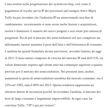
è una routine nella progettazione dei system-on-chip, così come il
pagamento di royalty per la IP dei processori (ad esempio
Arm
e
Mips
).
Tully ha poi ricordato che l'industria IP sta attraversando una fase di
cambiamento: recentemente si sono avute molte fusioni e acquisizioni,
inoltre è diminuito il numero dei nuovi progetti e non esiste più carenza di
progettisti. Per di più il mercato dei semiconduttori nel suo complesso sta
rallentando, mentre aumenta il peso dell'Asia e dell'elettronica di consumo.
L'analista ha quindi formulato alcune previsioni: secondo Gartner, da oggi
al 2011 il tasso annuo composto di crescita del mercato IP sarà dell'11%, un
valore dimezzato rispetto agli ultimi anni ma comunque superiore a quanto
previsto per il mercato dei semiconduttori. Nei prossimi anni, inoltre,
aumenterà la quota di semiconduttori assorbita dal mercato consumer: era il
25% nel 1995, sarà il 60% nel 2015. Questa tendenza rappresenta un
ulteriore fattore di incertezza poiché, ha ricordato l'analista, il mercato dei
beni di largo consumo è largamente imprevedibile. In ogni caso, ha
concluso Tully, “
l'IP è qui per restare
”.