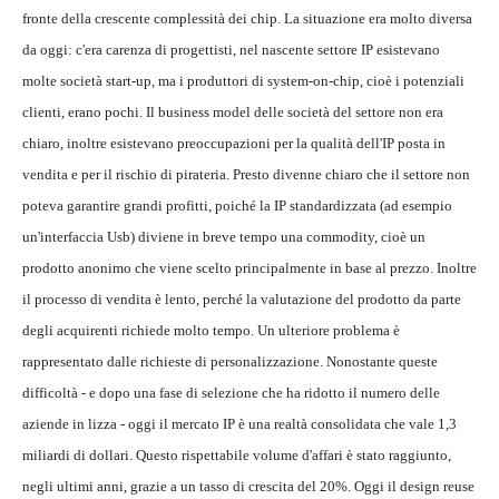
fronte della crescente complessità dei chip. La situazione era molto diversa
da oggi: c'era carenza di progettisti, nel nascente settore IP esistevano
molte società start-up, ma i produttori di system-on-chip, cioè i potenziali
clienti, erano pochi. Il business model delle società del settore non era
chiaro, inoltre esistevano preoccupazioni per la qualità dell'IP posta in
vendita e per il rischio di pirateria. Presto divenne chiaro che il settore non
poteva garantire grandi profitti, poiché la IP standardizzata (ad esempio
un'interfaccia Usb) diviene in breve tempo una commodity, cioè un
prodotto anonimo che viene scelto principalmente in base al prezzo. Inoltre
il processo di vendita è lento, perché la valutazione del prodotto da parte
degli acquirenti richiede molto tempo. Un ulteriore problema è
rappresentato dalle richieste di personalizzazione. Nonostante queste
difficoltà - e dopo una fase di selezione che ha ridotto il numero delle
aziende in lizza - oggi il mercato IP è una realtà consolidata che vale 1,3
miliardi di dollari. Questo rispettabile volume d'affari è stato raggiunto,
negli ultimi anni, grazie a un tasso di crescita del 20%. Oggi il design reuse