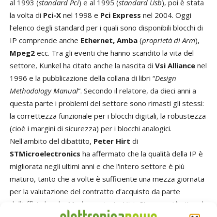
al 1993 (
standard Pci
) e al 1995 (
standard Usb
), poi è stata
la volta di
Pci-X
nel 1998 e
Pci Express
nel 2004. Oggi
l'elenco degli standard per i quali sono disponibili blocchi di
IP comprende anche
Ethernet, Amba
(
proprietà di Arm
),
Mpeg2
ecc. Tra gli eventi che hanno scandito la vita del
settore, Kunkel ha citato anche la nascita di
Vsi Alliance
nel
1996 e la pubblicazione della collana di libri “
Design
Methodology Manual
”. Secondo il relatore, da dieci anni a
questa parte i problemi del settore sono rimasti gli stessi:
la correttezza funzionale per i blocchi digitali, la robustezza
(cioè i margini di sicurezza) per i blocchi analogici.
Nell'ambito del dibattito,
Peter Hirt
di
STMicroelectronics
ha affermato che la qualità della IP è
migliorata negli ultimi anni e che l'intero settore è più
maturo, tanto che a volte è sufficiente una mezza giornata
per la valutazione del contratto d'acquisto da parte
dell'ufficio legale. Ma, ha aggiunto Hirt, Stm non si limita ad
esaminare i dati presentati dal fornitore di IP; vuole anche