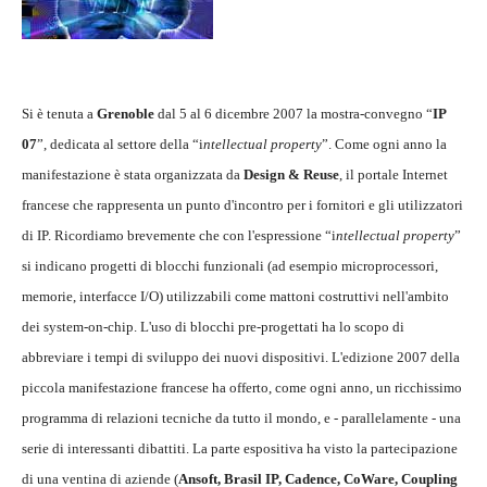
Si è tenuta a
Grenoble
dal 5 al 6 dicembre 2007 la mostra-convegno “
IP
07
”, dedicata al settore della “i
ntellectual property
”. Come ogni anno la
manifestazione è stata organizzata da
Design & Reuse
, il portale Internet
francese che rappresenta un punto d'incontro per i fornitori e gli utilizzatori
di IP. Ricordiamo brevemente che con l'espressione “i
ntellectual property
”
si indicano progetti di blocchi funzionali (ad esempio microprocessori,
memorie, interfacce I/O) utilizzabili come mattoni costruttivi nell'ambito
dei system-on-chip. L'uso di blocchi pre-progettati ha lo scopo di
abbreviare i tempi di sviluppo dei nuovi dispositivi. L'edizione 2007 della
piccola manifestazione francese ha offerto, come ogni anno, un ricchissimo
programma di relazioni tecniche da tutto il mondo, e - parallelamente - una
serie di interessanti dibattiti. La parte espositiva ha visto la partecipazione
di una ventina di aziende (
Ansoft, Brasil IP, Cadence, CoWare, Coupling