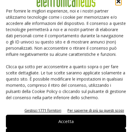
conoscere come è stata fatta la verifica e come sono stati
Per fornire le migliori esperienze, noi e i nostri partner
ottenuti i dati di coverage.
utilizziamo tecnologie come i cookie per memorizzare e/o
accedere alle informazioni del dispositivo. Il consenso a queste
tecnologie permetterà a noi e ai nostri partner di elaborare
IP analogica
dati personali come il comportamento durante la navigazione
o gli ID univoci su questo sito e di mostrare annunci (non)
Bob Tait
di
S3
(
Silicon & Software Systems
) ha affermato
personalizzati. Non acconsentire o ritirare il consenso può
che la crescita della IP analogica è frenata da vari fattori
influire negativamente su alcune caratteristiche e funzioni.
(ad esempio, una maggiore difficoltà tecnologica, rispetto
Clicca qui sotto per acconsentire a quanto sopra o per fare
al digitale, nel passaggio a geometrie sempre più piccole),
scelte dettagliate. Le tue scelte saranno applicate solamente a
ma è altresì sollecitata da altri importanti fattori. Tra essi la
questo sito. È possibile modificare le impostazioni in qualsiasi
carenza di progettisti analogici e la crescita del mercato
momento, compreso il ritiro del consenso, utilizzando i
pulsanti della Cookie Policy o cliccando sul pulsante di gestione
consumer, che richiede tempi di sviluppo brevi e quindi un
del consenso nella parte inferiore dello schermo.
maggiore tasso di riuso dei progetti. Ma per avere
successo nel settore della IP analogica, ha affermato Tait,
Gestisci 1771 fornitori
Per saperne di più su questi scopi
è importante arrivare primi, offrire un prodotto
Accetta
differenziato e una buona assistenza tecnica. Secondo
Sergio Kusevitzky
di
Mips Technologies
, oggi il