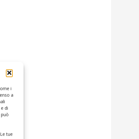
 come i
senso a
ali
e di
o può
 Le tue