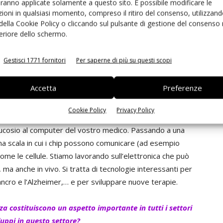
sta. Pensate alla generazione e al trasporto
aranno applicate solamente a questo sito. È possibile modificare le
ioni in qualsiasi momento, compreso il ritiro del consenso, utilizzand
tiamo a organizzare il traffico sostenibile, a monitorare
 della Cookie Policy o cliccando sul pulsante di gestione del consenso 
sti sistemi ci saranno i circuiti e i sensori elettronici.
feriore dello schermo.
piccoli e più efficienti di quelli che abbiamo oggi.
Gestisci 1771 fornitori
Per saperne di più su questi scopi
 fuori dei mercati tradizionali in aree come la sanità e
ressanti in questi campi?
Accetta
Preferenze
no allo stesso tempo potenti ed estremamente piccoli. Sono
 pensare alla realizzazione di minuscoli sensori non
Cookie Policy
Privacy Policy
entemente sul vostro corpo e che inviano i dati sulla
glucosio al computer del vostro medico. Passando a una
a scala in cui i chip possono comunicare (ad esempio
 come le cellule. Stiamo lavorando sull’elettronica che può
 ma anche in vivo. Si tratta di tecnologie interessanti per
ancro e l’Alzheimer,… e per sviluppare nuove terapie.
za costituiscono un aspetto importante in tutti i settori
luppi in questo settore?