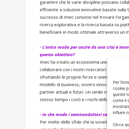
garantire che le varie discipline possano col
efficiente a soluzioni innovative basate sulla t
successo di Imec consiste nel trovare l’organizz
ricerca esplorativa e la ricerca basata su piat
beneficiare in modo ottimale attraverso un m
•
L’unico modo per uscire da una crisi è inno
questo obiettivo?
Imec ha creato un ecosistema unico, in cui i r
collaborare con i nostri ricercatori. Nei nost
sfruttando le proprie forze e unendole ai punt
Per forni
modello di business, ovvero innovazione attrav
cookie p
partner attuali e futuri. Un simile modello con
queste t
stesso tempo i costi e i rischi della ricerca p
come il 
mostrare
influire
•
In che modo i semiconduttori sono la tecn
Per molte delle sfide che la società si troverà
Clicca q