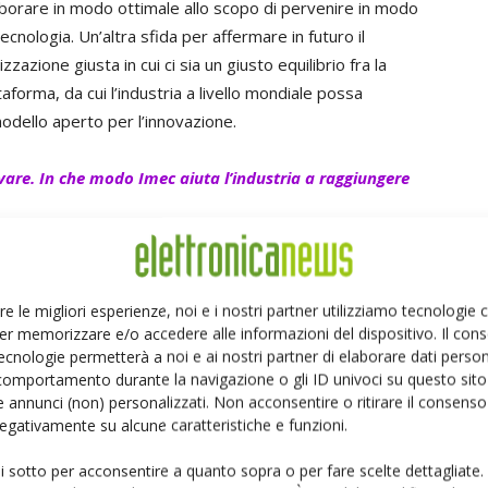
laborare in modo ottimale allo scopo di pervenire in modo
ecnologia. Un’altra sfida per affermare in futuro il
azione giusta in cui ci sia un giusto equilibrio fra la
taforma, da cui l’industria a livello mondiale possa
odello aperto per l’innovazione.
vare. In che modo Imec aiuta l’industria a raggiungere
icercatori e gli ingegneri che operano in azienda possano
ri laboratori, essi possono coniugare le loro competenze,
i di forza degli altri partner. In questo modo il nostro
re le migliori esperienze, noi e i nostri partner utilizziamo tecnologie
erso la ricerca collaborativa, è una risorsa per i nostri
er memorizzare e/o accedere alle informazioni del dispositivo. Il con
sente loro di prepararsi per il futuro, condividendo allo
ecnologie permetterà a noi e ai nostri partner di elaborare dati person
re-competitiva.
comportamento durante la navigazione o gli ID univoci su questo sito 
 annunci (non) personalizzati. Non acconsentire o ritirare il consens
 negativamente su alcune caratteristiche e funzioni.
ologia abilitante per un nuovo mondo sostenibile?
 ad affrontare negli anni a venire, la tecnologia fornirà
ui sotto per acconsentire a quanto sopra o per fare scelte dettagliate.