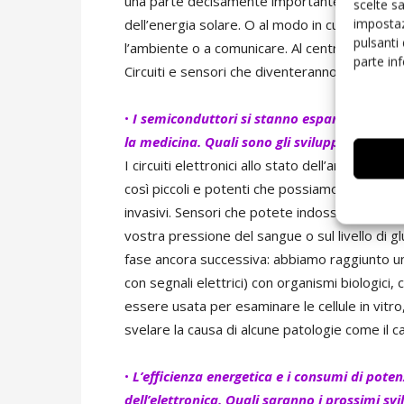
una parte decisamente importante della rispo
scelte s
impostaz
dell’energia solare. O al modo in cui ci appres
pulsanti
l’ambiente o a comunicare. Al centro di tutti que
parte in
Circuiti e sensori che diventeranno sempre più 
•
I semiconduttori si stanno espandendo al di
la medicina. Quali sono gli sviluppi più inte
I circuiti elettronici allo stato dell’arte so
così piccoli e potenti che possiamo iniziare a
invasivi. Sensori che potete indossare perman
vostra pressione del sangue o sul livello di 
fase ancora successiva: abbiamo raggiunto un
con segnali elettrici) con organismi biologici,
essere usata per esaminare le cellule in vitro,
svelare la causa di alcune patologie come il c
•
L’efficienza energetica e i consumi di poten
dell’elettronica. Quali saranno i prossimi svi