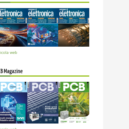
icola web
CB Magazine