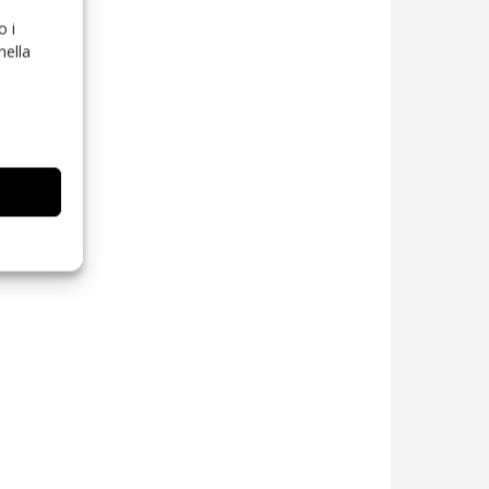
o i
nella