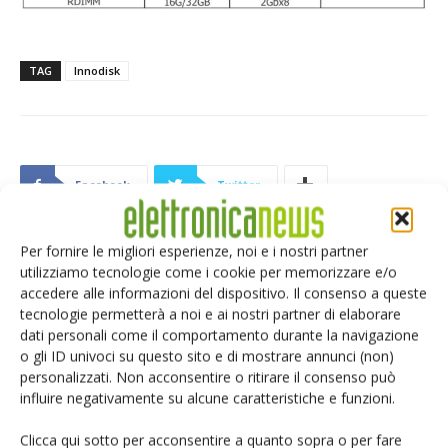
TAG
Innodisk
Facebook
Twitter
Per fornire le migliori esperienze, noi e i nostri partner
utilizziamo tecnologie come i cookie per memorizzare e/o
ARTICOLI CORRELATI
ALTRO DALL'AUTORE
accedere alle informazioni del dispositivo. Il consenso a queste
tecnologie permetterà a noi e ai nostri partner di elaborare
Renesas lancia la piattaforma
dati personali come il comportamento durante la navigazione
MRDIMM Gen 3
o gli ID univoci su questo sito e di mostrare annunci (non)
personalizzati. Non acconsentire o ritirare il consenso può
influire negativamente su alcune caratteristiche e funzioni.
Microchip lancia il midspan PoE
Clicca qui sotto per acconsentire a quanto sopra o per fare