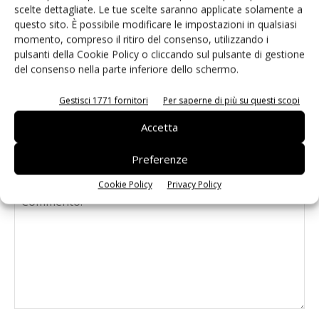
industriale PD-9601GCI da 90W
scelte dettagliate. Le tue scelte saranno applicate solamente a
questo sito. È possibile modificare le impostazioni in qualsiasi
momento, compreso il ritiro del consenso, utilizzando i
Microchip: gratuiti i compilatori
pulsanti della Cookie Policy o cliccando sul pulsante di gestione
del consenso nella parte inferiore dello schermo.
MPLAB XC Pro e la suite Machine
Learning
Gestisci 1771 fornitori
Per saperne di più su questi scopi
Accetta
Preferenze
LASCIA UN COMMENTO
Cookie Policy
Privacy Policy