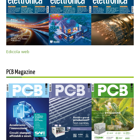
Edicola web
PCB Magazine