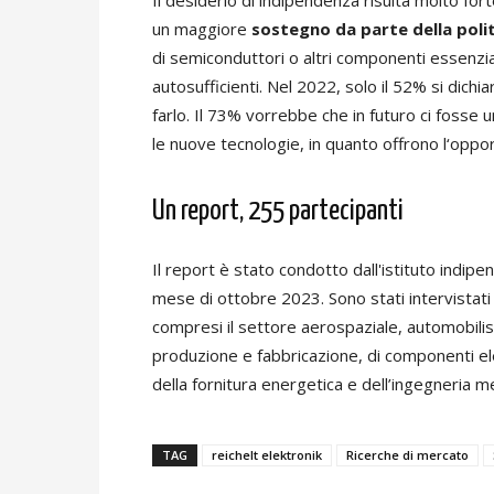
Il desiderio di indipendenza risulta molto fo
un maggiore
sostegno da parte della poli
di semiconduttori o altri componenti essenzial
autosufficienti. Nel 2022, solo il 52% si dic
farlo. Il 73% vorrebbe che in futuro ci fosse
le nuove tecnologie, in quanto offrono l‘oppo
Un report, 255 partecipanti
Il report è stato condotto dall'istituto indipe
mese di ottobre 2023. Sono stati intervistati 
compresi il settore aerospaziale, automobilis
produzione e fabbricazione, di componenti ele
della fornitura energetica e dell’ingegneria m
TAG
reichelt elektronik
Ricerche di mercato