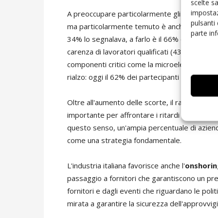
scelte s
impostaz
A preoccupare particolarmente gli italiani inte
pulsanti
ma particolarmente temuto è anche l'aumento d
parte in
34% lo segnalava, a farlo è il 66% dei rispon
carenza di lavoratori qualificati (43%), mentre
componenti critici come la microelettronica (5
rialzo: oggi il 62% dei partecipanti la consider
Oltre all'aumento delle scorte, il rapporto e
importante per affrontare i ritardi della supply
questo senso, un'ampia percentuale di azien
come una strategia fondamentale.
L'industria italiana favorisce anche l'
onshorin
passaggio a fornitori che garantiscono un pre
fornitori e dagli eventi che riguardano le pol
mirata a garantire la sicurezza dell'approvvi