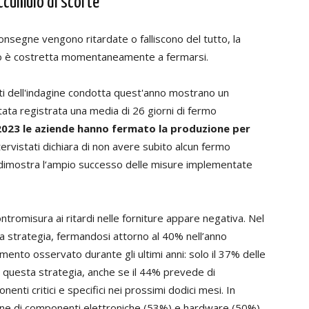
'accumulo di scorte
onsegne vengono ritardate o falliscono del tutto, la
ano è costretta momentaneamente a fermarsi.
tati dell'indagine condotta quest'anno mostrano un
ata registrata una media di 26 giorni di fermo
2023 le aziende hanno fermato la produzione per
ervistati dichiara di non avere subito alcun fermo
 dimostra l‘ampio successo delle misure implementate
romisura ai ritardi nelle forniture appare negativa. Nel
a strategia, fermandosi attorno al 40% nell’anno
mento osservato durante gli ultimi anni: solo il 37% delle
e questa strategia, anche se il 44% prevede di
ti critici e specifici nei prossimi dodici mesi. In
zione di componenti elettroniche (53%) e hardware (50%),