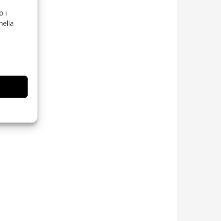
o i
nella