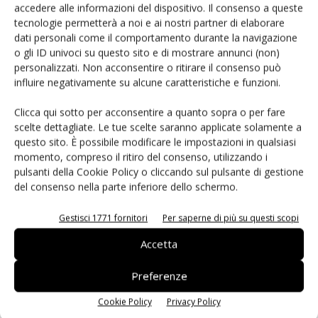
accedere alle informazioni del dispositivo. Il consenso a queste
tecnologie permetterà a noi e ai nostri partner di elaborare
dati personali come il comportamento durante la navigazione
Facebook
Twitter
o gli ID univoci su questo sito e di mostrare annunci (non)
personalizzati. Non acconsentire o ritirare il consenso può
influire negativamente su alcune caratteristiche e funzioni.
Clicca qui sotto per acconsentire a quanto sopra o per fare
ARTICOLI CORRELATI
ALTRO DALL'AUTORE
scelte dettagliate. Le tue scelte saranno applicate solamente a
questo sito. È possibile modificare le impostazioni in qualsiasi
Isolatori a stato solido per
momento, compreso il ritiro del consenso, utilizzando i
l’automazione industriale
pulsanti della Cookie Policy o cliccando sul pulsante di gestione
del consenso nella parte inferiore dello schermo.
Gestisci 1771 fornitori
Per saperne di più su questi scopi
La crittografia post-quantistica arriva
sui dispositivi mobili
Accetta
Preferenze
Componenti elettronici: la scelta che
Cookie Policy
Privacy Policy
decide il futuro