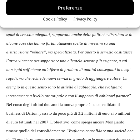
Preferenze
Tra le armi vincenti di Darton per contrastare una competizione che, come
ci spiega Mongiardo, è sempre più agguerrita, c’è sicuramente il servizio:
Cookie Policy
Privacy Policy
”La piccola distribuzione si sta muovendo bene sul mercato, trovando gli
spazi di crescita adeguati, supportata anche delle politiche distributive di
alcune case che hanno fortunatamente scelto di investire su una
distribuzione “minore”, ma specializzata. Per questo il servizio costituisce
l’arma vincente per supportare una clientela sempre più esigente, a cui
non è più sufficiente un’offerta di prodotti di qualità consegnati in tempi
rapidi, ma che richiede nuovi servizi in grado di aggiungere valore. Un
esempio in questo senso sono le attività di cablaggio, che svolgiamo
internamente a livello prototipale e con il supporto di cablatori partner”
.
Nel corso degli ultimi due anni la nuova proprietà ha consolidato il
business di Darton, passato da poco più di 3,2 milioni di euro ai 5 milioni
di euro fatturati nel 2007. L’obiettivo, come spiega ancora Mongiardo,
rimane quello del consolidamento:
“Vogliamo consolidare una società che
da 25 anni è sul mercato con successo, e ampliare le prospettive di crescita