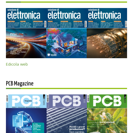
Edicola web
PCB Magazine