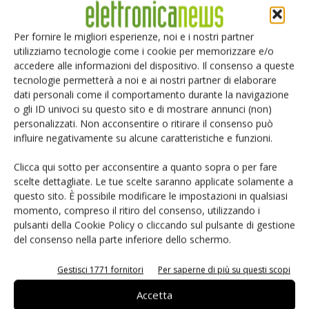
differenti settori.
Nel corso degli anni Darton ha consolidato buoni rapporti
Per fornire le migliori esperienze, noi e i nostri partner
con subcontractor e gli assemblatori di cavi e connettori,
utilizziamo tecnologie come i cookie per memorizzare e/o
settore da cui ancor’oggi proviene buona parte della
accedere alle informazioni del dispositivo. Il consenso a queste
domanda di connessione. Negli ultimi tempi ha scelto però
tecnologie permetterà a noi e ai nostri partner di elaborare
di diversificare andando ad approcciare nuove applicazioni:
dati personali come il comportamento durante la navigazione
o gli ID univoci su questo sito e di mostrare annunci (non)
“Se in passato i cablatori costituivano oltre l’80% del business
personalizzati. Non acconsentire o ritirare il consenso può
di Darton, in questi ultimi anni abbiamo rafforzato la nostra
influire negativamente su alcune caratteristiche e funzioni.
presenza nell’ambito dell’elettronica, in applicazioni che
spaziano dall’automazione industriale alle telecomunicazioni,
Clicca qui sotto per acconsentire a quanto sopra o per fare
scelte dettagliate. Le tue scelte saranno applicate solamente a
dal bianco al consumer, settori in cui oggi siamo presenti
questo sito. È possibile modificare le impostazioni in qualsiasi
presso aziende Oem di rilievo internazionale. Inizialmente
momento, compreso il ritiro del consenso, utilizzando i
abbiamo riscontrato qualche difficoltà nella vendita di
pulsanti della Cookie Policy o cliccando sul pulsante di gestione
connessione da scheda, ma oggi siamo riusciti a ottenere un
del consenso nella parte inferiore dello schermo.
buon bilanciamento nella nostra offerta”
.
Gestisci 1771 fornitori
Per saperne di più su questi scopi
Obiettivo consolidamento
Accetta