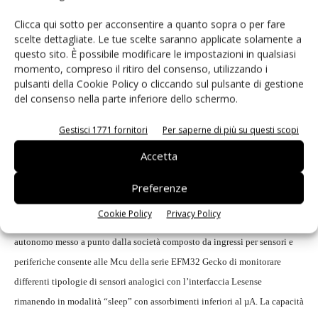
per svegliare la Cpu sono quando avviene il contatto con il
Clicca qui sotto per acconsentire a quanto sopra o per fare
sensore. La combinazione tra l’interfaccia Lesense e il
scelte dettagliate. Le tue scelte saranno applicate solamente a
sistema Prs consente l’implementazione di soluzioni più
questo sito. È possibile modificare le impostazioni in qualsiasi
complesse per garantire un ulteriore risparmio di energia
momento, compreso il ritiro del consenso, utilizzando i
pulsanti della Cookie Policy o cliccando sul pulsante di gestione
in altri tipi di applicazioni, in particolar modo sistemi di
del consenso nella parte inferiore dello schermo.
controllo e di retroazione.
Gestisci 1771 fornitori
Per saperne di più su questi scopi
Ulteriori risparmi di energia
Accetta
In definitiva, Energy Micro si è proposta di risolvere uno dei principali
problemi dei progettisti di apparecchiature che devono offrire modalità di
Preferenze
“stand-by” a basso consumo ma si trovano costretti ad adottare Mcu che si
Cookie Policy
Privacy Policy
“risvegliano” su base periodica per rilevare eventi esterni. Il sistema
autonomo messo a punto dalla società composto da ingressi per sensori e
periferiche consente alle Mcu della serie EFM32 Gecko di monitorare
differenti tipologie di sensori analogici con l’interfaccia Lesense
rimanendo in modalità “sleep” con assorbimenti inferiori al µA. La capacità