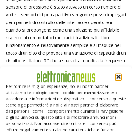
sensore di pressione è stato attivato un certo numero di
volte. I sensori di tipo capacitivo vengono spesso impiegati
per i pannelli di controllo delle interfacce operatore in
quando si propongono come una soluzione più affidabile
rispetto ai commutatori meccanici tradizionali. Il loro
funzionamento è relativamente semplice e si traduce nel
tocco di un dito che provoca una variazione di capacità di un
circuito oscillatore RC che a sua volta modifica la frequenza
di oscillazione.
In questo caso l’uscita di un comparatore analogico è
collegata a un contatore dove il numero degli impulsi
Per fornire le migliori esperienze, noi e i nostri partner
misurato in un intervallo di tempo prefissato è confrontato
utilizziamo tecnologie come i cookie per memorizzare e/o
accedere alle informazioni del dispositivo. Il consenso a queste
con un valore di soglia. Poiché la frequenza di oscillazione è
tecnologie permetterà a noi e ai nostri partner di elaborare
inferiore quando il dito è in contatto con il sensore è
dati personali come il comportamento durante la navigazione
possibile impostare la soglia del contatore a un valore
o gli ID univoci su questo sito e di mostrare annunci (non)
compreso tra quelli delle frequenza di tocco e di assenza di
personalizzati. Non acconsentire o ritirare il consenso può
tocco. In questo caso viene inviato un segnale di interrupt
influire negativamente su alcune caratteristiche e funzioni.