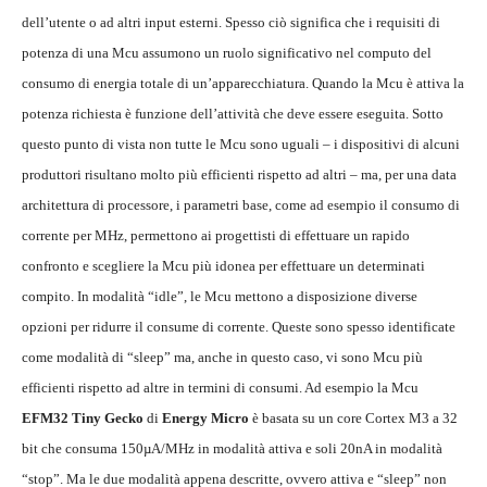
dell’utente o ad altri input esterni. Spesso ciò significa che i requisiti di
potenza di una Mcu assumono un ruolo significativo nel computo del
consumo di energia totale di un’apparecchiatura. Quando la Mcu è attiva la
potenza richiesta è funzione dell’attività che deve essere eseguita. Sotto
questo punto di vista non tutte le Mcu sono uguali – i dispositivi di alcuni
produttori risultano molto più efficienti rispetto ad altri – ma, per una data
architettura di processore, i parametri base, come ad esempio il consumo di
corrente per MHz, permettono ai progettisti di effettuare un rapido
confronto e scegliere la Mcu più idonea per effettuare un determinati
compito. In modalità “idle”, le Mcu mettono a disposizione diverse
opzioni per ridurre il consume di corrente. Queste sono spesso identificate
come modalità di “sleep” ma, anche in questo caso, vi sono Mcu più
efficienti rispetto ad altre in termini di consumi. Ad esempio la Mcu
EFM32 Tiny
Gecko
di
Energy Micro
è basata su un core Cortex M3 a 32
bit che consuma 150µA/MHz in modalità attiva e soli 20nA in modalità
“stop”. Ma le due modalità appena descritte, ovvero attiva e “sleep” non