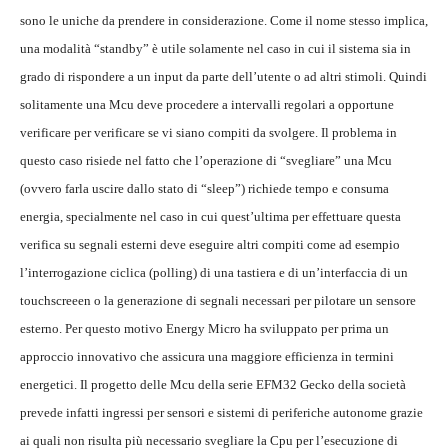
sono le uniche da prendere in considerazione. Come il nome stesso implica,
una modalità “standby” è utile solamente nel caso in cui il sistema sia in
grado di rispondere a un input da parte dell’utente o ad altri stimoli. Quindi
solitamente una Mcu deve procedere a intervalli regolari a opportune
verificare per verificare se vi siano compiti da svolgere. Il problema in
questo caso risiede nel fatto che l’operazione di “svegliare” una Mcu
(ovvero farla uscire dallo stato di “sleep”) richiede tempo e consuma
energia, specialmente nel caso in cui quest’ultima per effettuare questa
verifica su segnali esterni deve eseguire altri compiti come ad esempio
l’interrogazione ciclica (polling) di una tastiera e di un’interfaccia di un
touchscreeen o la generazione di segnali necessari per pilotare un sensore
esterno. Per questo motivo Energy Micro ha sviluppato per prima un
approccio innovativo che assicura una maggiore efficienza in termini
energetici. Il progetto delle Mcu della serie EFM32 Gecko della società
prevede infatti ingressi per sensori e sistemi di periferiche autonome grazie
ai quali non risulta più necessario svegliare la Cpu per l’esecuzione di