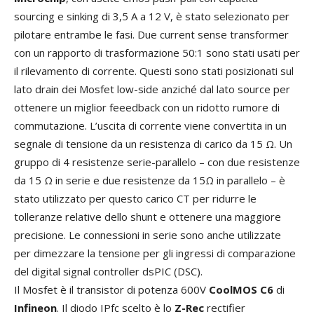
sourcing e sinking di 3,5 A a 12 V, è stato selezionato per
pilotare entrambe le fasi. Due current sense transformer
con un rapporto di trasformazione 50:1 sono stati usati per
il rilevamento di corrente. Questi sono stati posizionati sul
lato drain dei Mosfet low-side anziché dal lato source per
ottenere un miglior feeedback con un ridotto rumore di
commutazione. L’uscita di corrente viene convertita in un
segnale di tensione da un resistenza di carico da 15 Ω. Un
gruppo di 4 resistenze serie-parallelo – con due resistenze
da 15 Ω in serie e due resistenze da 15Ω in parallelo – è
stato utilizzato per questo carico CT per ridurre le
tolleranze relative dello shunt e ottenere una maggiore
precisione. Le connessioni in serie sono anche utilizzate
per dimezzare la tensione per gli ingressi di comparazione
del digital signal controller dsPIC (DSC).
Il Mosfet è il transistor di potenza 600V
CoolMOS C6
di
Infineon
. Il diodo IPfc scelto è lo
Z-Rec
rectifier