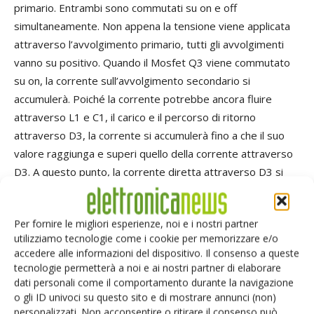
primario. Entrambi sono commutati su on e off
simultaneamente. Non appena la tensione viene applicata
attraverso l’avvolgimento primario, tutti gli avvolgimenti
vanno su positivo. Quando il Mosfet Q3 viene commutato
su on, la corrente sull’avvolgimento secondario si
accumulerà. Poiché la corrente potrebbe ancora fluire
attraverso L1 e C1, il carico e il percorso di ritorno
attraverso D3, la corrente si accumulerà fino a che il suo
valore raggiunga e superi quello della corrente attraverso
D3. A questo punto, la corrente diretta attraverso D3 si
fermerà e la tensione VS attraverso l’avvolgimento
secondario verrà applicata all’inizio di L1. Una volta che ciò
Per fornire le migliori esperienze, noi e i nostri partner
sia accaduto, la bobina L1 e il condensatore di uscita C1
utilizziamo tecnologie come i cookie per memorizzare e/o
verranno caricati e l’alimentazione trasportata all’output.
accedere alle informazioni del dispositivo. Il consenso a queste
Quando i Mosfet Q1 e Q2 sono commutati su off, le
tecnologie permetterà a noi e ai nostri partner di elaborare
tensioni su tutti gli avvolgimenti verranno invertite.
dati personali come il comportamento durante la navigazione
o gli ID univoci su questo sito e di mostrare annunci (non)
L’effetto flyback durante questo processo risulterebbe in
personalizzati. Non acconsentire o ritirare il consenso può