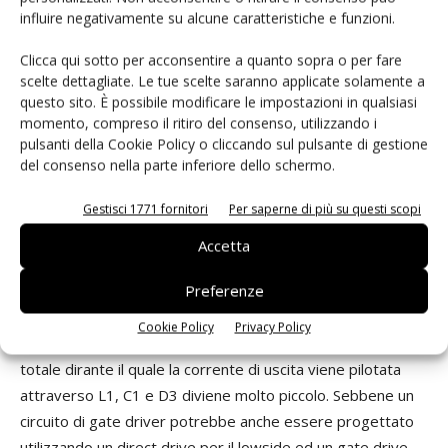
elevati livelli di tensione attraverso l’avvolgimento primario
influire negativamente su alcune caratteristiche e funzioni.
del traspormatore. Questi picchi vengono bloccati dai diodi
paralleli D1 e D2. Questi diodi alimentano l’energia
Clicca qui sotto per acconsentire a quanto sopra o per fare
scelte dettagliate. Le tue scelte saranno applicate solamente a
immagazzinata nel campo magnetico nuovamente nelle
questo sito. È possibile modificare le impostazioni in qualsiasi
linee di alimentazione. Poiché il processo di carica e scarica
momento, compreso il ritiro del consenso, utilizzando i
assorbono circa la stessa quantità di tempo, il duty ratio
pulsanti della Cookie Policy o cliccando sul pulsante di gestione
non deve essere superiore al 50%, dato che questo
del consenso nella parte inferiore dello schermo.
potrebbe tradursi in una saturazione di scala del nucleo del
Gestisci 1771 fornitori
Per saperne di più su questi scopi
trasformatore. Quando la tensione sul lato secondario si
inverte, il Mosfet Q3 è commutato su off e la bobina L1
Accetta
continua a pilotare corrente in C1 ed il carico che fa si che
Preferenze
D3 divenga forward-biased. In un’architettura interlacciata,
le fasi A e B sono commutate con una sfasatura di 180˚.
Cookie Policy
Privacy Policy
Dato che il massimo duty ratio è limitato al 50%, il tempo
totale dirante il quale la corrente di uscita viene pilotata
attraverso L1, C1 e D3 diviene molto piccolo. Sebbene un
circuito di gate driver potrebbe anche essere progettato
utilizzando un direct drive per il lowside ed un gate drive