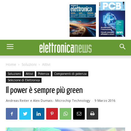
Home
Soluzioni
Attivi
Soluzioni
Attivi
Potenza
Componenti di potenza
Selezione di Elettronica
Il power è sempre più green
Andreas Reiter e Alex Dumais - Microchip Technology
-
9 Marzo 2016