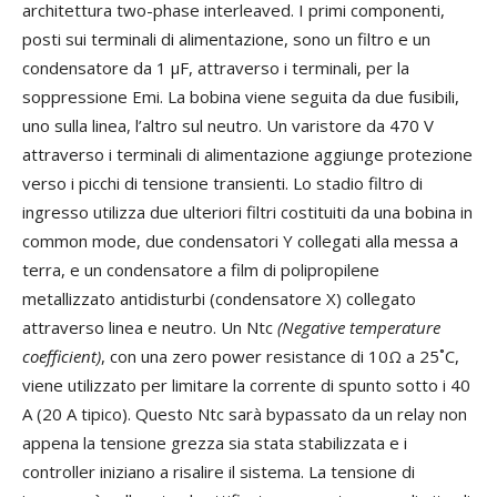
architettura two-phase interleaved. I primi componenti,
posti sui terminali di alimentazione, sono un filtro e un
condensatore da 1 μF, attraverso i terminali, per la
soppressione Emi. La bobina viene seguita da due fusibili,
uno sulla linea, l’altro sul neutro. Un varistore da 470 V
attraverso i terminali di alimentazione aggiunge protezione
verso i picchi di tensione transienti. Lo stadio filtro di
ingresso utilizza due ulteriori filtri costituiti da una bobina in
common mode, due condensatori Y collegati alla messa a
terra, e un condensatore a film di polipropilene
metallizzato antidisturbi (condensatore X) collegato
attraverso linea e neutro. Un Ntc
(Negative temperature
coefficient)
, con una zero power resistance di 10Ω a 25˚C,
viene utilizzato per limitare la corrente di spunto sotto i 40
A (20 A tipico). Questo Ntc sarà bypassato da un relay non
appena la tensione grezza sia stata stabilizzata e i
controller iniziano a risalire il sistema. La tensione di