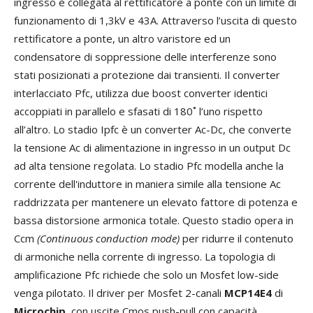
ingresso è collegata al rettificatore a ponte con un limite di
funzionamento di 1,3kV e 43A. Attraverso l’uscita di questo
rettificatore a ponte, un altro varistore ed un
condensatore di soppressione delle interferenze sono
stati posizionati a protezione dai transienti. Il converter
interlacciato Pfc, utilizza due boost converter identici
accoppiati in parallelo e sfasati di 180˚ l’uno rispetto
all’altro. Lo stadio Ipfc è un converter Ac-Dc, che converte
la tensione Ac di alimentazione in ingresso in un output Dc
ad alta tensione regolata. Lo stadio Pfc modella anche la
corrente dell'induttore in maniera simile alla tensione Ac
raddrizzata per mantenere un elevato fattore di potenza e
bassa distorsione armonica totale. Questo stadio opera in
Ccm
(Continuous conduction mode)
per ridurre il contenuto
di armoniche nella corrente di ingresso. La topologia di
amplificazione Pfc richiede che solo un Mosfet low-side
venga pilotato. Il driver per Mosfet 2-canali
MCP14E4
di
Microchip
, con uscite Cmos push-pull con capacità