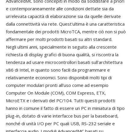
AdvancedMC sono concepiti in modo da soddisfare a priori
e contemporaneamente alle condizioni dettate sia da
un'elevata capacità di elaborazione sia da quelle derivate
dalla connettività via rete. Quest'ultima è una caratteristica
fondamentale dei prodotti MicroTCA, mentre ciò non si può
affermare per molti prodotti basati su altri standard.
Negli ultimi anni, specialmente in seguito alla crescente
richiesta di display grafici di buona qualità, si riscontra la
tendenza ad usare microcontrollori basati sull'architettura
x86 di Intel, in quanto sono facili da programmare e
relativamente economici. Sono disponibili molti tipi di
computer modulari pronti all'uso come ad esempio
Computer On Module (COM), COM Express, ETX,
MicroETX e i derivati del PC/104. Tutti questi prodotti
hanno in comune il fatto di essere un PC in miniatura di tipo
plug-in, dotato di varie interfacce bus per la baseboard,
nonché di unità I/O per PC quali USB, RS-232 seriale e
interfaccia audio. I moduli AdvancedMC basati su