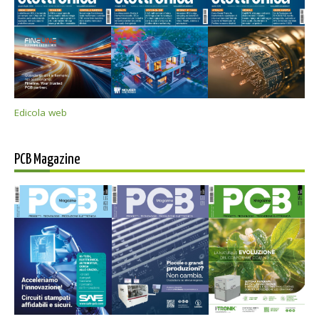
Edicola web
PCB Magazine