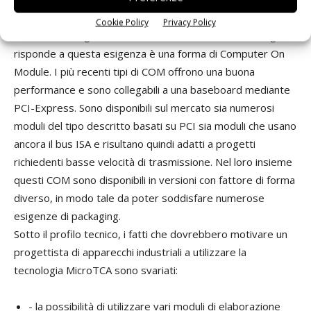
industriali che necessitano di ulteriore funzionalità PC
Cookie Policy
Privacy Policy
facilmente integrabile nel sistema; il candidato che meglio
risponde a questa esigenza è una forma di Computer On
Module. I più recenti tipi di COM offrono una buona
performance e sono collegabili a una baseboard mediante
PCI-Express. Sono disponibili sul mercato sia numerosi
moduli del tipo descritto basati su PCI sia moduli che usano
ancora il bus ISA e risultano quindi adatti a progetti
richiedenti basse velocità di trasmissione. Nel loro insieme
questi COM sono disponibili in versioni con fattore di forma
diverso, in modo tale da poter soddisfare numerose
esigenze di packaging.
Sotto il profilo tecnico, i fatti che dovrebbero motivare un
progettista di apparecchi industriali a utilizzare la
tecnologia MicroTCA sono svariati:
- la possibilità di utilizzare vari moduli di elaborazione