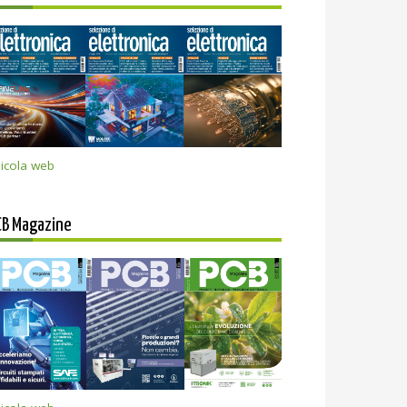
icola web
CB Magazine