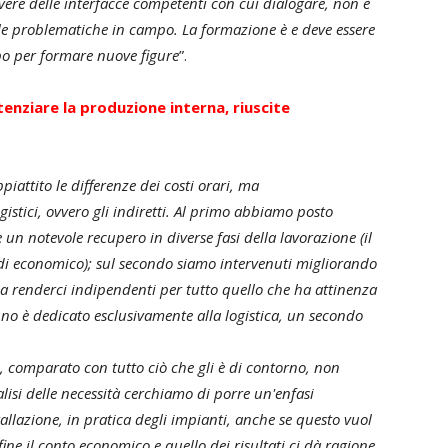
vere delle interfacce competenti con cui dialogare, non è
lle problematiche in campo. La formazione è e deve essere
o per formare nuove figure
”.
potenziare la produzione interna, riuscite
iattito le differenze dei costi orari, ma
stici, ovvero gli indiretti. Al primo abbiamo posto
un notevole recupero in diverse fasi della lavorazione (il
di economico); sul secondo siamo intervenuti migliorando
re a renderci indipendenti per tutto quello che ha attinenza
 uno è dedicato esclusivamente alla logistica, un secondo
rio, comparato con tutto ciò che gli è di contorno, non
alisi delle necessità cerchiamo di porre un'enfasi
allazione, in pratica degli impianti, anche se questo vuol
ine il conto economico e quello dei risultati ci dà ragione,