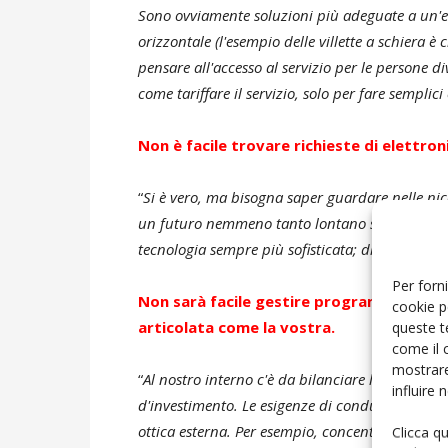
Sono ovviamente soluzioni più adeguate a un'edi
orizzontale (l'esempio delle villette a schiera è 
pensare all'accesso al servizio per le persone di
come tariffare il servizio, solo per fare semplic
Non è facile trovare richieste di elettronic
“
Si è vero, ma bisogna saper guardare nelle nicc
un futuro nemmeno tanto lontano saranno per un'
tecnologia sempre più sofisticata; di elettronic
Per forni
Non sarà facile gestire programmi a med
cookie p
articolata come la vostra.
queste t
come il 
mostrare
“
Al nostro interno c'è da bilanciare la produzi
influire
d'investimento. Le esigenze di conduzione del 
ottica esterna. Per esempio, concentrare l'inte
Clicca q