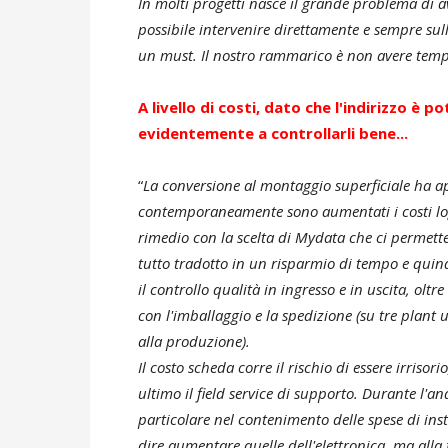
In molti progetti nasce il grande problema di a
possibile intervenire direttamente e sempre su
un must. Il nostro rammarico è non avere temp
A livello di costi, dato che l'indirizzo è 
evidentemente a controllarli bene...
“
La conversione al montaggio superficiale ha app
contemporaneamente sono aumentati i costi logi
rimedio con la scelta di Mydata che ci permette 
tutto tradotto in un risparmio di tempo e quin
il controllo qualità in ingresso e in uscita, olt
con l'imballaggio e la spedizione (su tre plant
alla produzione).
Il costo scheda corre il rischio di essere irriso
ultimo il field service di supporto. Durante l'an
particolare nel contenimento delle spese di inst
dire aumentare quelle dell'elettronica, ma alla f