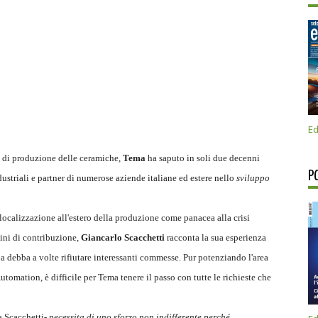
Ed
a di produzione delle ceramiche,
Tema
ha saputo in soli due decenni
P
ustriali e partner di numerose aziende italiane ed estere nello
sviluppo
calizzazione all'estero della produzione come panacea alla crisi
ini di contribuzione,
Giancarlo Scacchetti
racconta la sua esperienza
a debba a volte rifiutare interessanti commesse. Pur potenziando l'area
omation, è difficile per Tema tenere il passo con tutte le richieste che
ra Scacchetti-
necessita di uno sforzo non indifferente perché