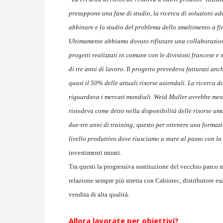
presuppone una fase di studio, la ricerca di soluzioni ad
abbinare e lo studio del problema dello smaltimento a fine
Ultimamente abbiamo dovuto rifiutare una collaborazione
progetti realizzati in comune con le divisioni francese
di tre anni di lavoro. Il progetto prevedeva fatturati anc
quasi il 50% delle attuali risorse aziendali. La ricerca 
riguardava i mercati mondiali. Weid Muller avrebbe mess
risiedeva come detto nella disponibilità delle risorse um
due-tre anni di training; questo per ottenere una form
livello produttivo dove riusciamo a stare al passo con la p
investimenti mirati.
Tra questi la progressiva sostituzione del vecchio parc
relazione sempre più stretta con Cabiotec, distributore esc
vendita di alta qualità.
Allora lavorate per obiettivi?