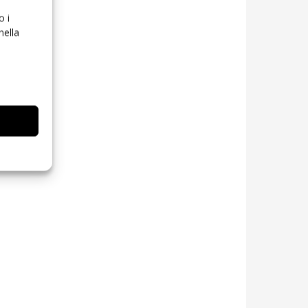
o i
nella