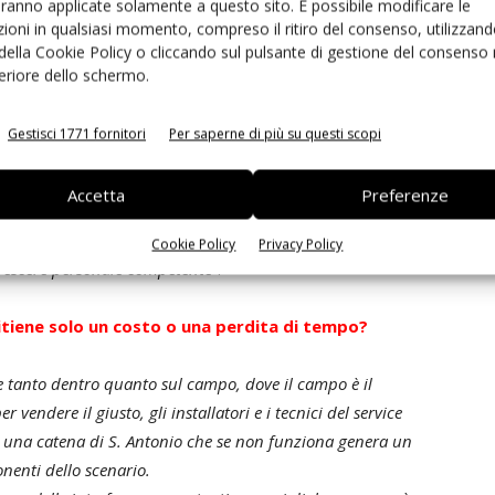
aranno applicate solamente a questo sito. È possibile modificare le
governare la gestione attiva del dispositivo in termini di
ioni in qualsiasi momento, compreso il ritiro del consenso, utilizzand
 della Cookie Policy o cliccando sul pulsante di gestione del consenso 
esta di Hi-Tech arriva in numeri non elevati, ma sul tavolo
feriore dello schermo.
 dall'utilizzo dei circuiti multistrato, dalle capacità
Gestisci 1771 fornitori
Per saperne di più su questi scopi
onica a basso costo su progetti di elettronica industriale che
nire nel trovare soluzioni di automazione a più livelli:
Accetta
Preferenze
gna pensare al dopo, è finita l'era del tecnico munito di
 livello fisico, in un concetto serve know how, serve
Cookie Policy
Privacy Policy
 crescere personale competente
”.
 ritiene solo un costo o una perdita di tempo?
 tanto dentro quanto sul campo, dove il campo è il
endere il giusto, gli installatori e i tecnici del service
tta una catena di S. Antonio che se non funziona genera un
nenti dello scenario.