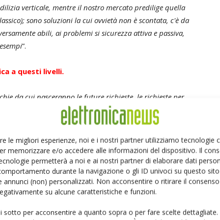
lizia verticale, mentre il nostro mercato predilige quella
classico); sono soluzioni la cui ovvietà non è scontata, c'è da
versamente abili, ai problemi si sicurezza attiva e passiva,
i esempi
”.
a a questi livelli.
hie da cui nasceranno le future richieste, le richieste per
elettronica proiettata verso l'alto, verso livelli di
a corrente c'è n'è tanta purtroppo non viene fatta crescere
”.
re le migliori esperienze, noi e i nostri partner utilizziamo tecnologie
io-lungo termine, nemmeno in una realtà così
er memorizzare e/o accedere alle informazioni del dispositivo. Il con
ecnologie permetterà a noi e ai nostri partner di elaborare dati person
comportamento durante la navigazione o gli ID univoci su questo sito 
 annunci (non) personalizzati. Non acconsentire o ritirare il consens
one con la R&D, che vuol dire anche bilanciare i budget
 negativamente su alcune caratteristiche e funzioni.
progetto variano poi se guardate con ottica interna o con
lligenza in un singolo “cippone” va bene per l'assemblaggio,
ui sotto per acconsentire a quanto sopra o per fare scelte dettagliate.