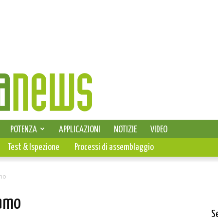
SELEZIONE DI ELETTRONICA
POTENZA
APPLICAZIONI
NOTIZIE
VIDEO
PCB
Test & Ispezione
Processi di assemblaggio
amo
iamo
S