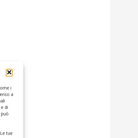
 come i
senso a
ali
e di
o può
 Le tue