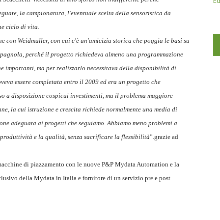
Ed
eguate, la campionatura, l'eventuale scelta della sensoristica da
 ciclo di vita.
 con Weidmuller, con cui c'è un'amicizia storica che poggia le basi su
 e spagnola, perché il progetto richiedeva almeno una programmazione
he importanti, ma per realizzarlo necessitava della disponibilità di
doveva essere completata entro il 2009 ed era un progetto che
o a disposizione cospicui investimenti, ma il problema maggiore
ane, la cui istruzione e crescita richiede normalmente una media di
azione adeguata ai progetti che seguiamo. Abbiamo meno problemi a
roduttività e la qualità, senza sacrificare la flessibilità
”.grazie ad
o macchine di piazzamento con le nuove P&P Mydata Automation e la
lusivo della Mydata in Italia e fornitore di un servizio pre e post