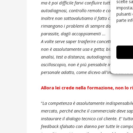
scelte s
ma è poi difficile farvi confluire tutti gli I/O e 
impostaz
autodiagnosi, controllo remoto e così via.
pulsanti
Inoltre non sottovalutiamo il fatto che la richi
parte in
rimangono i problemi di sempre da superare, dati
parassite, dagli accoppiamenti ...
A volte serve saper trasferire concetti di elettr
non è assolutamente usa e getta; bisogna interve
analisi, test a distanza, autodiagnosi, etc. Biso
oscilloscopio, non è più pensabile intervenire a
personale adatto, come dicevo all'inizio serve
Allora lei crede nella formazione, non lo
“
La competenza è assolutamente indispensabile
mercato, perché anche il commerciale deve saper v
instaurare il dialogo tecnico col cliente. E' tu
feedback sfalsato con danno per tutte le compo