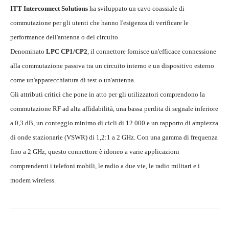
ITT Interconnect Solutions
ha sviluppato un cavo coassiale di
commutazione per gli utenti che hanno l'esigenza di verificare le
performance dell'antenna o del circuito.
Denominato
LPC CP1/CP2
, il connettore fornisce un'efficace connessione
alla commutazione passiva tra un circuito interno e un dispositivo esterno
come un'apparecchiatura di test o un'antenna.
Gli attributi critici che pone in atto per gli utilizzatori comprendono la
commutazione RF ad alta affidabilità, una bassa perdita di segnale inferiore
a 0,3 dB, un conteggio minimo di cicli di 12.000 e un rapporto di ampiezza
di onde stazionarie (VSWR) di 1,2:1 a 2 GHz. Con una gamma di frequenza
fino a 2 GHz, questo connettore è idoneo a varie applicazioni
comprendenti i telefoni mobili, le radio a due vie, le radio militari e i
modem wireless.