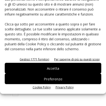
o gli ID univoci su questo sito e di mostrare annunci (non)
personalizzati. Non acconsentire o ritirare il consenso può
ARTICOLI CORRELATI
ALTRO DALL'AUTORE
influire negativamente su alcune caratteristiche e funzioni.
Clicca qui sotto per acconsentire a quanto sopra o per fare
Isolatori a stato solido per
scelte dettagliate. Le tue scelte saranno applicate solamente a
l’automazione industriale
questo sito. È possibile modificare le impostazioni in qualsiasi
momento, compreso il ritiro del consenso, utilizzando i
pulsanti della Cookie Policy o cliccando sul pulsante di gestione
La crittografia post-quantistica arriva
del consenso nella parte inferiore dello schermo.
sui dispositivi mobili
Gestisci 1771 fornitori
Per saperne di più su questi scopi
Accetta
Componenti elettronici: la scelta che
decide il futuro
Preferenze
Cookie Policy
Privacy Policy