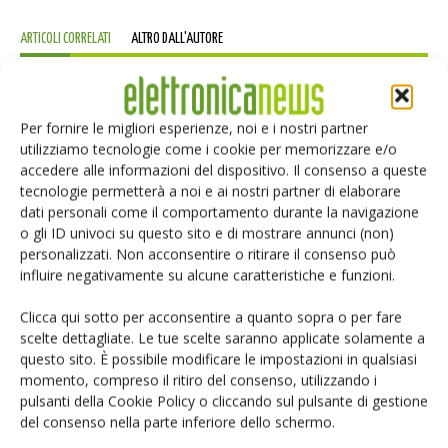
ARTICOLI CORRELATI
ALTRO DALL'AUTORE
IA autonoma: la fiducia diventa
decisiva
Per fornire le migliori esperienze, noi e i nostri partner
utilizziamo tecnologie come i cookie per memorizzare e/o
accedere alle informazioni del dispositivo. Il consenso a queste
Smart home: la sfida passa da
tecnologie permetterà a noi e ai nostri partner di elaborare
sicurezza e interoperabilità
dati personali come il comportamento durante la navigazione
o gli ID univoci su questo sito e di mostrare annunci (non)
personalizzati. Non acconsentire o ritirare il consenso può
influire negativamente su alcune caratteristiche e funzioni.
Siemens e NVIDIA insieme sull’IA
agentica per l’EDA
Clicca qui sotto per acconsentire a quanto sopra o per fare
scelte dettagliate. Le tue scelte saranno applicate solamente a
questo sito. È possibile modificare le impostazioni in qualsiasi
momento, compreso il ritiro del consenso, utilizzando i
pulsanti della Cookie Policy o cliccando sul pulsante di gestione
del consenso nella parte inferiore dello schermo.
LASCIA UN COMMENTO