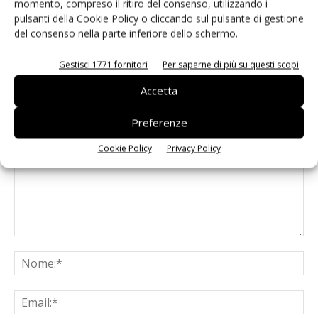
momento, compreso il ritiro del consenso, utilizzando i
Learning
pulsanti della Cookie Policy o cliccando sul pulsante di gestione
del consenso nella parte inferiore dello schermo.
Gestisci 1771 fornitori
Per saperne di più su questi scopi
Accetta
LASCIA UN COMMENTO
Preferenze
Cookie Policy
Privacy Policy