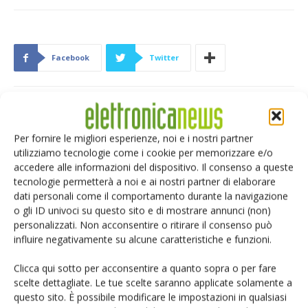
Facebook
Twitter
ARTICOLI CORRELATI
ALTRO DALL'AUTORE
Per fornire le migliori esperienze, noi e i nostri partner
utilizziamo tecnologie come i cookie per memorizzare e/o
Renesas lancia la piattaforma
accedere alle informazioni del dispositivo. Il consenso a queste
MRDIMM Gen 3
tecnologie permetterà a noi e ai nostri partner di elaborare
dati personali come il comportamento durante la navigazione
o gli ID univoci su questo sito e di mostrare annunci (non)
Microchip lancia il midspan PoE
personalizzati. Non acconsentire o ritirare il consenso può
influire negativamente su alcune caratteristiche e funzioni.
industriale PD-9601GCI da 90W
Clicca qui sotto per acconsentire a quanto sopra o per fare
scelte dettagliate. Le tue scelte saranno applicate solamente a
Microchip: gratuiti i compilatori
questo sito. È possibile modificare le impostazioni in qualsiasi
MPLAB XC Pro e la suite Machine