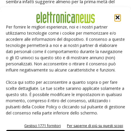
sembra infatti suggerire almeno per la prima metà del
2010, una crescita sana, e non interamente guidata dalla
correzione degli stock. Se a questo si unisce il fatto che la
comparazione avviene con un anno molto brutto, per il
Per fornire le migliori esperienze, noi e i nostri partner
2010 sembra prospettarsi una crescita a due cifre.
utilizziamo tecnologie come i cookie per memorizzare e/o
accedere alle informazioni del dispositivo. Il consenso a queste
tecnologie permetterà a noi e ai nostri partner di elaborare
I numeri del mercato italiano
dati personali come il comportamento durante la navigazione
Per quanto riguarda nello specifico il mercato italiano i dati consolidati
o gli ID univoci su questo sito e di mostrare annunci (non)
personalizzati. Non acconsentire o ritirare il consenso può
Assodel
evidenziano per la distribuzione in Italia una quadro abbastanza
influire negativamente su alcune caratteristiche e funzioni.
deludente, ed evidenziano come in realtà il settore della distribuzione sia
stato colpito nel corso del 2008 da una crisi strutturali, che è stata poi
Clicca qui sotto per acconsentire a quanto sopra o per fare
scelte dettagliate. Le tue scelte saranno applicate solamente a
aggravata dalla crisi economica globale che ha colpito l'intera industria
questo sito. È possibile modificare le impostazioni in qualsiasi
mondiale. Il declino della distribuzione, sempre in base ai dati di Assodel,
momento, compreso il ritiro del consenso, utilizzando i
sempre essere iniziato già a partire a partire dal 2007, quando, dopo il picco
pulsanti della Cookie Policy o cliccando sul pulsante di gestione
del consenso nella parte inferiore dello schermo.
di fatturato registrato nel 2006, il settore ha iniziato a perdere qualche
punto percentuale (-2%). La situazione si è poi ulteriormente aggravata nel
Gestisci 1771 fornitori
Per saperne di più su questi scopi
corso del 2008, in cui il settore ha riportato un calo dell'11%. In questa già