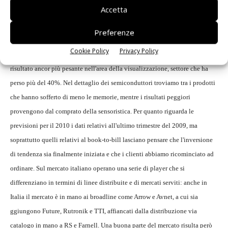
Accetta
difficile situazione si è innestata la crisi mondiale che ha colpito
pesantemente l'industria italiana distribuzione che ha riportato un crollo
Preferenze
vicino al 30%. Per quanto riguarda le tipologie di prodotto il calo è stato
Cookie Policy
Privacy Policy
simile sia nell'area dei semiconduttori che in quella dei passivi, ed è
risultato ancor più pesante nell'area della visualizzazione, settore che ha
perso più del 40%. Nel dettaglio dei semiconduttori troviamo tra i prodotti
che hanno sofferto di meno le memorie, mentre i risultati peggiori
provengono dal comprato della sensoristica. Per quanto riguarda le
previsioni per il 2010 i dati relativi all'ultimo trimestre del 2009, ma
soprattutto quelli relativi al book-to-bill lasciano pensare che l'inversione
di tendenza sia finalmente iniziata e che i clienti abbiamo ricominciato ad
ordinare. Sul mercato italiano operano una serie di player che si
differenziano in termini di linee distribuite e di mercati serviti: anche in
Italia il mercato è in mano ai broadline come Arrow e Avnet, a cui sia
ggiungono Future, Rutronik e TTI, affiancati dalla distribuzione via
catalogo in mano a RS e Farnell. Una buona parte del mercato risulta però