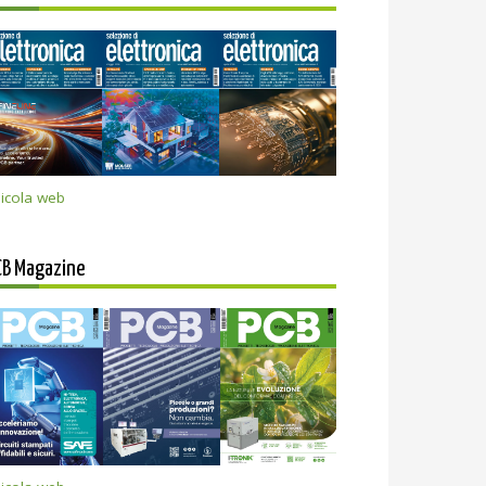
icola web
CB Magazine