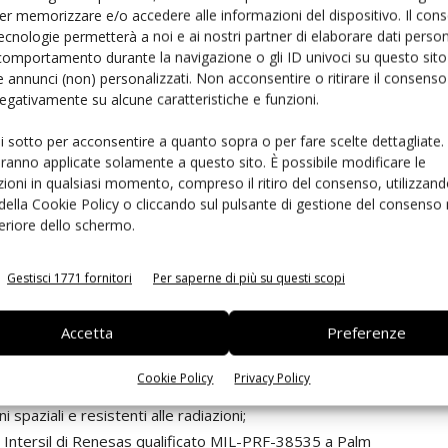
er memorizzare e/o accedere alle informazioni del dispositivo. Il con
ell’industria spaziale che dura da più di sei decenni ed è
ecnologie permetterà a noi e ai nostri partner di elaborare dati person
n Inc. Da allora praticamente ogni satellite, shuttle e
comportamento durante la navigazione o gli ID univoci su questo sito 
do hanno incluso un componente marchiato Intersil.
 annunci (non) personalizzati. Non acconsentire o ritirare il consens
 negativamente su alcune caratteristiche e funzioni.
di produrre dispositivi efficienti, ottimizzati dal punto
MIL-STD-883 and MIL-PRF 38535 Class-V/Q marchiati
ui sotto per acconsentire a quanto sopra o per fare scelte dettagliate.
ta affidabilità (Hi-Rel) e per il mercato spaziale rad-hard.
aranno applicate solamente a questo sito. È possibile modificare le
ioni in qualsiasi momento, compreso il ritiro del consenso, utilizzand
 della Cookie Policy o cliccando sul pulsante di gestione del consenso 
i viaggi spaziali e per i sistemi rover per Marte, in
feriore dello schermo.
ientale che si trova in quasi tutti i profili di missione. Il
gici e passi di produzione quali il burn-in ed il test total
Gestisci 1771 fornitori
Per saperne di più su questi scopi
ioni prevedibili e prevengono guasti di sistema durante il
botico verso altri pianeti.
Accetta
Preferenze
light IC Capabilities includono:
Cookie Policy
Privacy Policy
i spaziali e resistenti alle radiazioni;
 Intersil di Renesas qualificato MIL-PRF-38535 a Palm