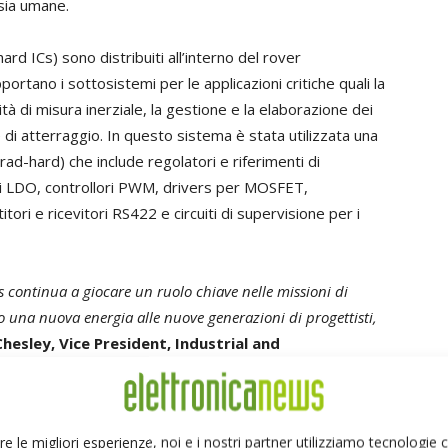
 sia umane.
hard ICs) sono distribuiti all’interno del rover
rtano i sottosistemi per le applicazioni critiche quali la
ità di misura inerziale, la gestione e la elaborazione dei
 e di atterraggio. In questo sistema è stata utilizzata una
ad-hard) che include regolatori e riferimenti di
ori LDO, controllori PWM, drivers per MOSFET,
tori e ricevitori RS422 e circuiti di supervisione per i
s continua a giocare un ruolo chiave nelle missioni di
 una nuova energia alle nuove generazioni di progettisti,
Chesley, Vice President, Industrial and
esas
.
“Renesas è orgogliosa ed onorata di fare parte della
strada per le future missioni umane verso la Luna e verso
re le migliori esperienze, noi e i nostri partner utilizziamo tecnologie