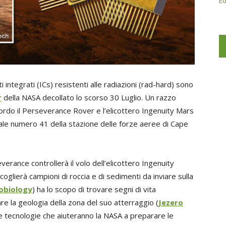
Ed
i integrati (ICs) resistenti alle radiazioni (rad-hard) sono
r
della NASA decollato lo scorso 30 Luglio. Un razzo
bordo il Perseverance Rover e l’elicottero Ingenuity Mars
iale numero 41 della stazione delle forze aeree di Cape
erance controllerà il volo dell’elicottero Ingenuity
ccoglierà campioni di roccia e di sedimenti da inviare sulla
obiology
) ha lo scopo di trovare segni di vita
re la geologia della zona del suo atterraggio (
Jezero
le tecnologie che aiuteranno la NASA a preparare le