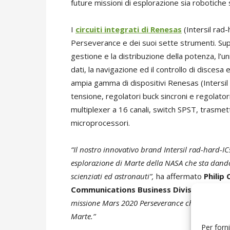
future missioni di esplorazione sia robotiche
I
circuiti integrati di Renesas
(Intersil rad-
Perseverance e dei suoi sette strumenti. Suppo
gestione e la distribuzione della potenza, l’un
dati, la navigazione ed il controllo di discesa
ampia gamma di dispositivi Renesas (Intersil r
tensione, regolatori buck sincroni e regolat
multiplexer a 16 canali, switch SPST, trasmetti
microprocessori.
“Il nostro innovativo brand Intersil rad-hard-IC
esplorazione di Marte della NASA che sta dando
scienziati ed astronauti”,
ha affermato
Philip 
Communications Business Division di Ren
missione Mars 2020 Perseverance che aprirà la 
Marte.”
Per forni