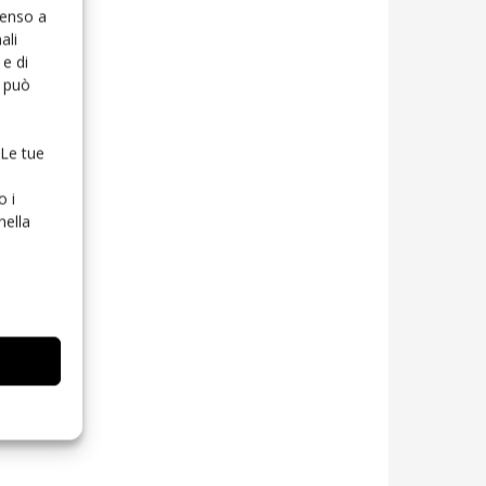
senso a
ali
e di
o può
 Le tue
o i
nella