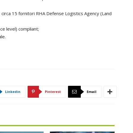
li circa 15 fornitori RHA Defense Logistics Agency (Land
ace level) compliant;
le.
Linkedin
Pinterest
Email