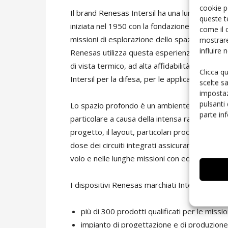
cookie p
Il brand Renesas Intersil ha una lunga storia n
queste t
iniziata nel 1950 con la fondazione di Radiatio
come il 
missioni di esplorazione dello spazio profon
mostrare
influire
Renesas utilizza questa esperienza allo scopo 
di vista termico, ad alta affidabilità SMD, 
Clicca q
Intersil per la difesa, per le applicazioni ad al
scelte s
impostaz
pulsanti
Lo spazio profondo è un ambiente sfidante per 
parte in
particolare a causa della intensa radiazione amb
progetto, il layout, particolari processi tecnolo
dose dei circuiti integrati assicurano prestaz
volo e nelle lunghe missioni con equipaggio ro
I dispositivi Renesas marchiati Intersil Spacef
più di 300 prodotti qualificati per le mission
impianto di progettazione e di produzione