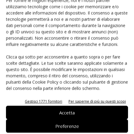
Per fornire le migliori esperienze, noi e i nostri partner
utilizziamo tecnologie come i cookie per memorizzare e/o
DigiKey premiata dall’EDS
accedere alle informazioni del dispositivo. Il consenso a queste
Leadership Summit 2025
tecnologie permetterà a noi e ai nostri partner di elaborare
dati personali come il comportamento durante la navigazione
o gli ID univoci su questo sito e di mostrare annunci (non)
personalizzati. Non acconsentire o ritirare il consenso può
influire negativamente su alcune caratteristiche e funzioni.
Clicca qui sotto per acconsentire a quanto sopra o per fare
LASCIA UN COMMENTO
scelte dettagliate. Le tue scelte saranno applicate solamente a
questo sito. È possibile modificare le impostazioni in qualsiasi
momento, compreso il ritiro del consenso, utilizzando i
pulsanti della Cookie Policy o cliccando sul pulsante di gestione
del consenso nella parte inferiore dello schermo.
Gestisci 1771 fornitori
Per saperne di più su questi scopi
Accetta
Preferenze